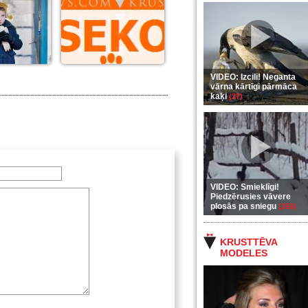
VIDEO: Izcili! Neganta
vārna kārtīgi pārmāca
kaķi
(37)
VIDEO: Smieklīgi!
Piedzērusies vāvere
plosās pa sniegu
(255)
KRUSTTĒVA
MODELES