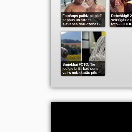
Fotošops palīdz piepildīt
Debešķīgi! 
sapņus un atrast
seksīgākie u
slavenas draudzenes -
foto - FOT
FOTO
(13)
(9)
Smieklīgi FOTO: Tie
jocīgie brīži, kad suns
vairs neizskatās pēc
suņa
(11)