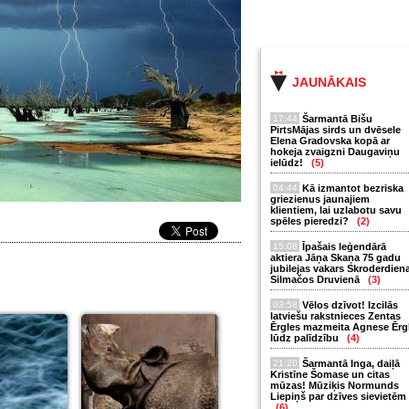
JAUNĀKAIS
17:44
Šarmantā Bišu
PirtsMājas sirds un dvēsele
Elena Gradovska kopā ar
hokeja zvaigzni Daugaviņu
ielūdz!
(5)
04:44
Kā izmantot bezriska
griezienus jaunajiem
klientiem, lai uzlabotu savu
spēles pieredzi?
(2)
15:08
Īpašais leģendārā
aktiera Jāņa Skaņa 75 gadu
jubilejas vakars Skroderdien
Silmačos Druvienā
(3)
03:58
Vēlos dzīvot! Izcilās
latviešu rakstnieces Zentas
Ērgles mazmeita Agnese Ērg
lūdz palīdzību
(4)
21:20
Šarmantā Inga, daiļā
Kristīne Šomase un citas
mūzas! Mūziķis Normunds
Liepiņš par dzīves sievietēm
(6)