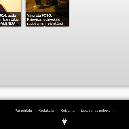
2014. gada
Vājprāta FOTO:
n karstākie
Krievijas iedzīvotāju
OGALERIJA
radošums ir vienkārši
neaprakstāms
(7)
Par portālu
·
Redakcija
·
Reklāma
·
Lietošanas noteikumi