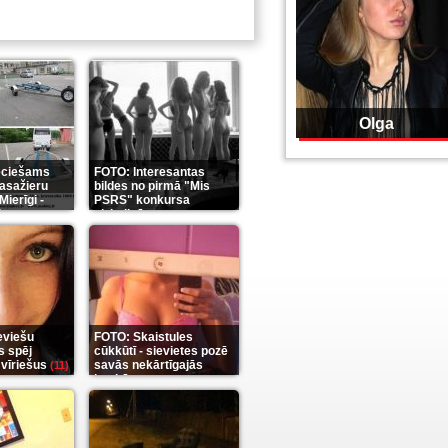
Olga
eciešams
FOTO: Interesantas
pasažieru
bildes no pirmā "Mis
Mierīgi -
PSRS" konkursa
it
aizkulisēm
(35)
(12)
eviešu
FOTO: Skaistules
s spēj
cūkkūtī - sievietes pozē
 vīriešus
savās nekārtīgajās
(11)
istabās
(12)