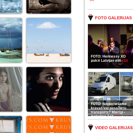
FOTO GALERIJAS
FOTO: Hennessy XO
pulcē Latvijas eliti
(32)
FOTO: Nepieciešams
kravas vai pasažieru
transports? Mierīgi -
ieskaties šeit
(35)
VIDEO GALERIJAS