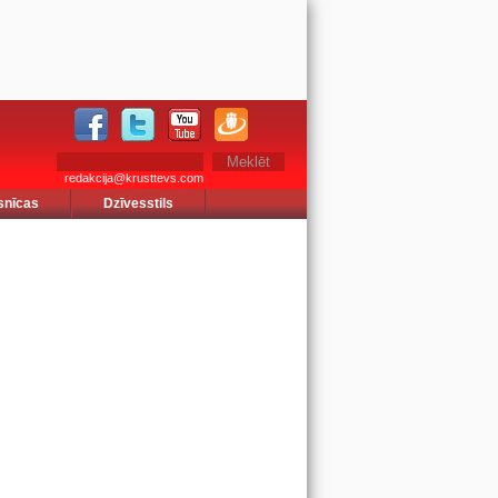
redakcija@krusttevs.com
snīcas
Dzīvesstils