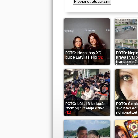
FOTO: Hennessy XO
FOTO: Nepi
pulcē Latvijas eliti
kravas vai 
(32)
transports? 
ieskaties še
FOTO: Lūk, kā izskatās
FOTO: Šo si
"zombiji" reālajā dzīvē
skaistās aci
nohipnotizēt
(11)