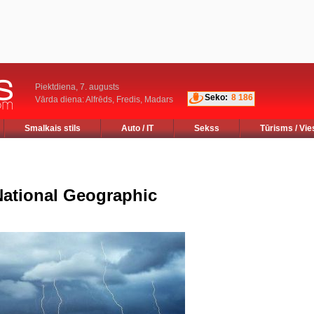
Piektdiena, 7. augusts
Seko:
8 186
Vārda diena: Alfrēds, Fredis, Madars
Smalkais stils
Auto / IT
Sekss
Tūrisms / Vie
ational Geographic