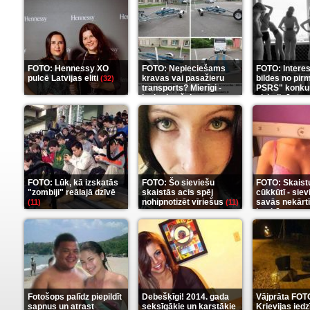
FOTO: Hennessy XO
FOTO: Nepieciešams
FOTO: Intere
pulcē Latvijas eliti
kravas vai pasažieru
bildes no pir
(32)
transports? Mierīgi -
PSRS" konku
ieskaties šeit
aizkulisēm
(35)
(1
FOTO: Lūk, kā izskatās
FOTO: Šo sieviešu
FOTO: Skaist
"zombiji" reālajā dzīvē
skaistās acis spēj
cūkkūtī - sie
nohipnotizēt vīriešus
savās nekārt
(11)
(11)
istabās
(12)
Fotošops palīdz piepildīt
Debešķīgi! 2014. gada
Vājprāta FOT
sapņus un atrast
seksīgākie un karstākie
Krievijas iedz