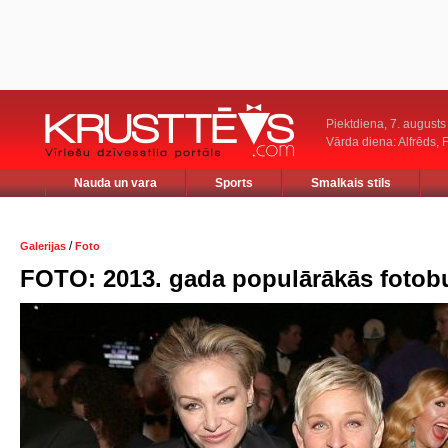
Piektdiena, 7. augusts
Vārda diena: Alfrēds, 
Nauda un vara
Sports
Smalkais stils
/
Galerijas
Foto
FOTO: 2013. gada populārākās foto