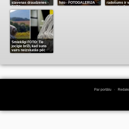
slavenas draudzenes -
foto - FOTOGALERIJA
radošums ir v
FOTO
neaprakstā
(13)
(9)
Smieklīgi FOTO: Tie
jocīgie brīži, kad suns
vairs neizskatās pēc
suņa
(11)
Par portālu
·
Redakc