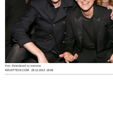
Foto: Ekrānšāviņš no interneta
KRUSTTEVS.COM · 28.12.2013. 18:06