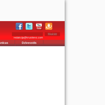
redakcija@krusttevs.com
snīcas
Dzīvesstils