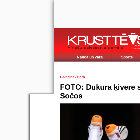
Nauda un vara
Sports
/
Galerijas
Foto
FOTO: Dukura ķivere s
Sočos