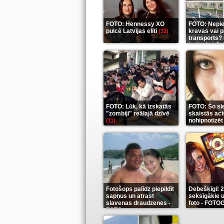
FOTO: Hennessy XO
FOTO: Nepi
pulcē Latvijas eliti
kravas vai 
(32)
transports? 
ieskaties še
FOTO: Lūk, kā izskatās
FOTO: Šo si
"zombiji" reālajā dzīvē
skaistās aci
nohipnotizēt
(11)
Fotošops palīdz piepildīt
Debešķīgi! 
sapņus un atrast
seksīgākie u
slavenas draudzenes -
foto - FOT
FOTO
(13)
(9)