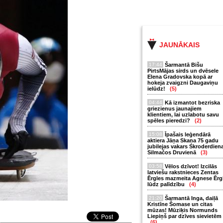
JAUNĀKAIS
17:44
Šarmantā Bišu
PirtsMājas sirds un dvēsele
Elena Gradovska kopā ar
hokeja zvaigzni Daugaviņu
ielūdz!
(5)
04:44
Kā izmantot bezriska
griezienus jaunajiem
klientiem, lai uzlabotu savu
spēles pieredzi?
(2)
15:08
Īpašais leģendārā
aktiera Jāņa Skaņa 75 gadu
jubilejas vakars Skroderdien
Silmačos Druvienā
(3)
03:58
Vēlos dzīvot! Izcilās
latviešu rakstnieces Zentas
Ērgles mazmeita Agnese Ērg
lūdz palīdzību
(4)
21:20
Šarmantā Inga, daiļā
Kristīne Šomase un citas
mūzas! Mūziķis Normunds
Liepiņš par dzīves sievietēm
(6)