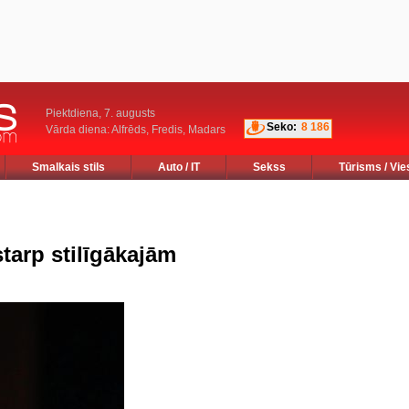
Piektdiena, 7. augusts
Seko:
8 186
Vārda diena: Alfrēds, Fredis, Madars
Smalkais stils
Auto / IT
Sekss
Tūrisms / Vie
tarp stilīgākajām