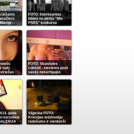
eciešams
FOTO: Interesantas
pasažieru
bildes no pirmā "Mis
Mierīgi -
PSRS" konkursa
it
aizkulisēm
(35)
(12)
eviešu
FOTO: Skaistules
s spēj
cūkkūtī - sievietes pozē
 vīriešus
savās nekārtīgajās
(11)
istabās
(12)
2014. gada
Vājprāta FOTO:
n karstākie
Krievijas iedzīvotāju
OGALERIJA
radošums ir vienkārši
neaprakstāms
(7)