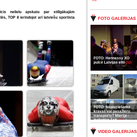
cis nelielu apskatu par stilīgākajām
s, TOP 8 ierindojot arī latviešu sportista
FOTO GALERIJAS
FOTO: Hennessy XO
pulcē Latvijas eliti
(32)
FOTO: Nepieciešams
kravas vai pasažieru
transports? Mierīgi -
ieskaties šeit
(35)
VIDEO GALERIJAS