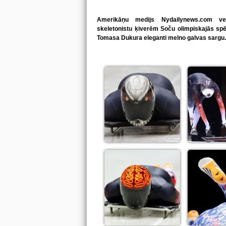
Amerikāņu medijs Nydailynews.com vei
skeletonistu ķiverēm Soču olimpiskajās spēlē
Tomasa Dukura eleganti melno galvas sargu.