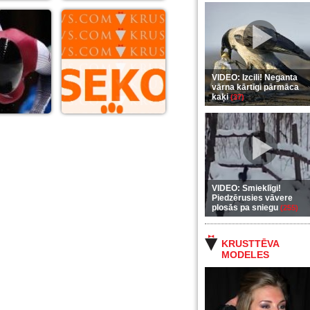
VIDEO: Izcili! Neganta
vārna kārtīgi pārmāca
kaķi
(37)
VIDEO: Smieklīgi!
Piedzērusies vāvere
plosās pa sniegu
(255)
KRUSTTĒVA
MODELES