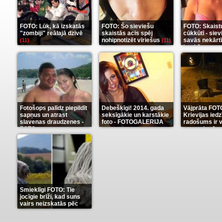
FOTO: Lūk, kā izskatās
FOTO: Šo sieviešu
FOTO: Skaist
"zombiji" reālajā dzīvē
skaistās acis spēj
cūkkūtī - sie
nohipnotizēt vīriešus
savās nekārt
(11)
(11)
istabās
(12)
Fotošops palīdz piepildīt
Debešķīgi! 2014. gada
Vājprāta FOT
sapņus un atrast
seksīgākie un karstākie
Krievijas iedz
slavenas draudzenes -
foto - FOTOGALERIJA
radošums ir v
FOTO
neaprakstā
(13)
(9)
Smieklīgi FOTO: Tie
jocīgie brīži, kad suns
vairs neizskatās pēc
suņa
(11)