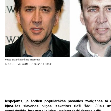
Foto: Ekrānšāviņš no interneta
KRUSTTEVS.COM · 01.03.2014. 09:43
Iespējams, ja šodien populārākās pasaules zvaigznes tā 
kļuvušas slavenas, viņas izskatītos tieši šādi. Jūsu u
asprātīgākie interneta jokdaru meistardarbi fotogalerijā.