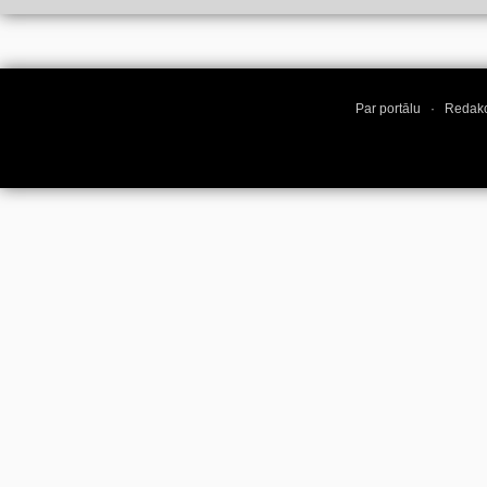
Par portālu
·
Redakc