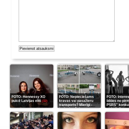
FOTO: Hennessy XO
FOTO: Nepieciešams
FOTO: Intere
pulcē Latvijas eliti
kravas vai pasažieru
bildes no pir
(32)
transports? Mierīgi -
PSRS" konku
ieskaties šeit
aizkulisēm
(35)
(1