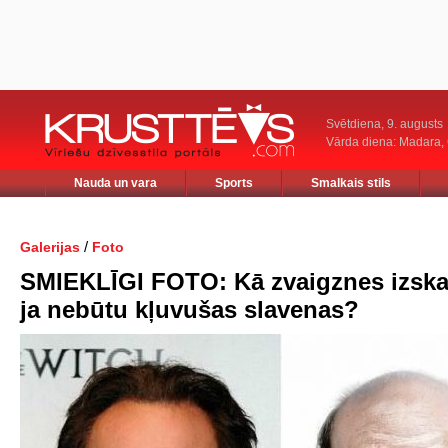
Svētdiena, 9. augusts
Vārda diena: Madara
Nauda un vara
Sports
Smalkais stils
/
Galerijas
Foto
SMIEKLĪGI FOTO: Kā zvaigznes izskat
ja nebūtu kļuvušas slavenas?