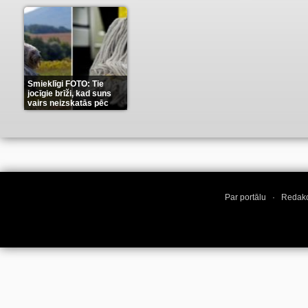
Smieklīgi FOTO: Tie
jocīgie brīži, kad suns
vairs neizskatās pēc
suņa
(11)
Par portālu
·
Redakc