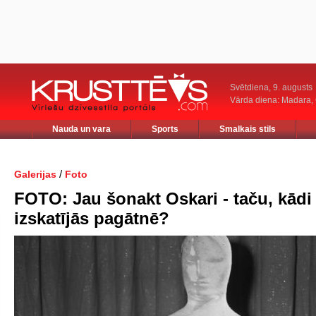
Svētdiena, 9. augusts
Vārda diena: Madara
Nauda un vara
Sports
Smalkais stils
/
Galerijas
Foto
FOTO: Jau šonakt Oskari - taču, kādi 
izskatījās pagātnē?