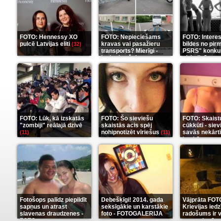
FOTO: Hennessy XO
FOTO: Nepieciešams
FOTO: Intere
pulcē Latvijas eliti
kravas vai pasažieru
bildes no pir
(32)
transports? Mierīgi -
PSRS" konku
ieskaties šeit
aizkulisēm
(35)
(1
FOTO: Lūk, kā izskatās
FOTO: Šo sieviešu
FOTO: Skaist
"zombiji" reālajā dzīvē
skaistās acis spēj
cūkkūtī - sie
nohipnotizēt vīriešus
savās nekārt
(11)
(11)
istabās
(12)
Fotošops palīdz piepildīt
Debešķīgi! 2014. gada
Vājprāta FOT
sapņus un atrast
seksīgākie un karstākie
Krievijas iedz
slavenas draudzenes -
foto - FOTOGALERIJA
radošums ir v
FOTO
neaprakstā
(13)
(9)