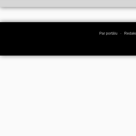
Par portālu
·
Redakc