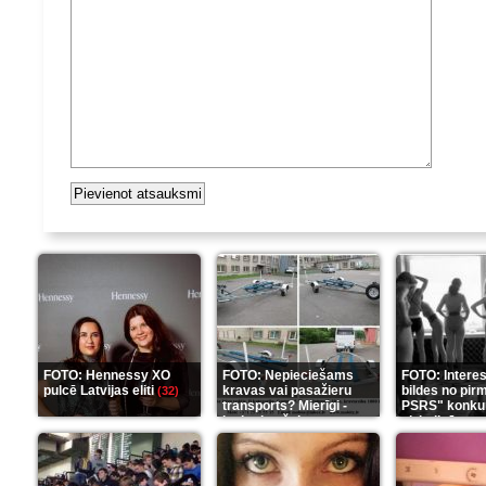
FOTO: Hennessy XO
FOTO: Nepieciešams
FOTO: Intere
pulcē Latvijas eliti
kravas vai pasažieru
bildes no pir
(32)
transports? Mierīgi -
PSRS" konku
ieskaties šeit
aizkulisēm
(35)
(1