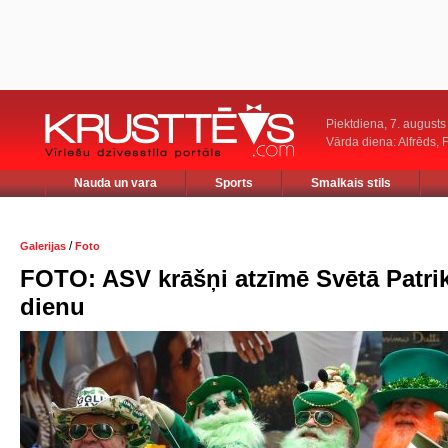
Piektdiena, 7. augusts
Vārda diena: Alfrēds, 
Nauda un vara
Sports
Smalkais stils
/
Galerijas
Foto
FOTO: ASV krāšņi atzīmē Svētā Patri
dienu