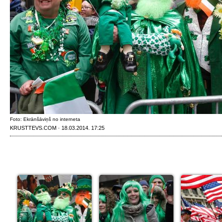
Foto: Ekrānšāviņš no interneta
KRUSTTEVS.COM · 18.03.2014. 17:25