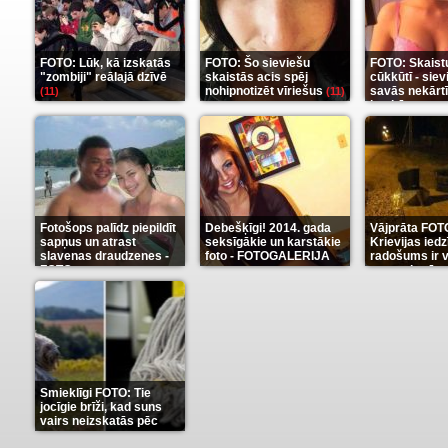
FOTO: Lūk, kā izskatās
FOTO: Šo sieviešu
FOTO: Skaist
"zombiji" reālajā dzīvē
skaistās acis spēj
cūkkūtī - sie
nohipnotizēt vīriešus
savās nekārt
(11)
(11)
istabās
(12)
Fotošops palīdz piepildīt
Debešķīgi! 2014. gada
Vājprāta FOT
sapņus un atrast
seksīgākie un karstākie
Krievijas iedz
slavenas draudzenes -
foto - FOTOGALERIJA
radošums ir v
FOTO
neaprakstā
(13)
(9)
Smieklīgi FOTO: Tie
jocīgie brīži, kad suns
vairs neizskatās pēc
suņa
(11)