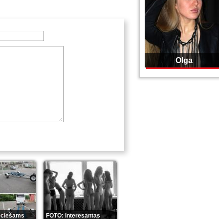
Olga
eciešams
FOTO: Interesantas