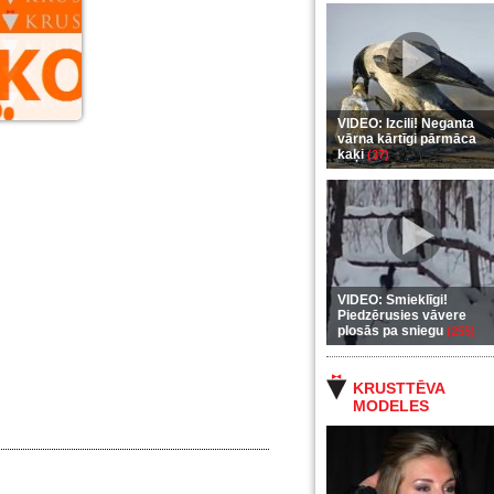
VIDEO: Izcili! Neganta
vārna kārtīgi pārmāca
kaķi
(37)
VIDEO: Smieklīgi!
Piedzērusies vāvere
plosās pa sniegu
(255)
KRUSTTĒVA
MODELES