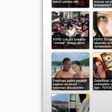
pulcē Latvijas eliti
kravas vai 
(32)
transports? 
ieskaties še
FOTO: Lūk, kā izskatās
FOTO: Šo si
"zombiji" reālajā dzīvē
skaistās aci
nohipnotizēt
(11)
Fotošops palīdz piepildīt
Debešķīgi! 
sapņus un atrast
seksīgākie u
slavenas draudzenes -
foto - FOT
FOTO
(13)
(9)