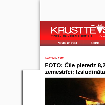
Nauda un vara
Sports
/
Galerijas
Foto
FOTO: Čīle pieredz 8,2
zemestrīci; Izsludinā