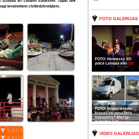
 izziņota arī cunami trauksme. Tāpat tiek
agi ievainotiem civiliedzīvotājiem.
FOTO GALERIJAS
FOTO: Hennessy XO
pulcē Latvijas eliti
(32)
FOTO: Nepieciešams
kravas vai pasažieru
transports? Mierīgi -
ieskaties šeit
(35)
VIDEO GALERIJAS