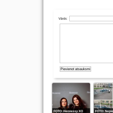
Vārds:
FOTO: Hennessy XO
FOTO: Nepi