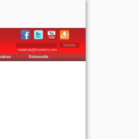
redakcija@krusttevs.com
snīcas
Dzīvesstils