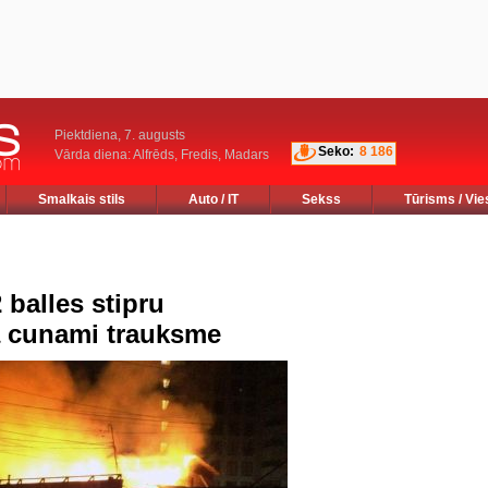
Piektdiena, 7. augusts
Seko:
8 186
Vārda diena: Alfrēds, Fredis, Madars
Smalkais stils
Auto / IT
Sekss
Tūrisms / Vie
 balles stipru
ta cunami trauksme