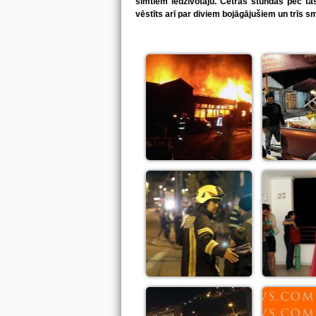
simtiem iedzīvotāju. Četras stundas pēc tās
vēstīts arī par diviem bojāgājušiem un trīs sm