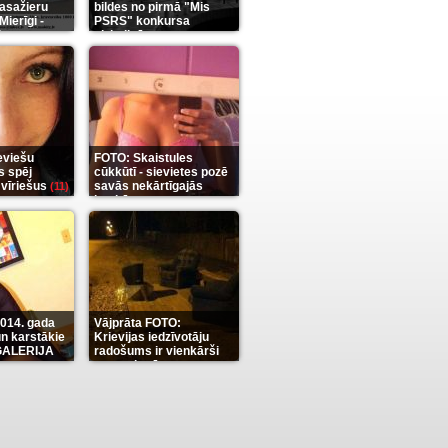
pasažieru
bildes no pirmā "Mis
Mierīgi -
PSRS" konkursa
it
aizkulisēm
(35)
(12)
eviešu
FOTO: Skaistules
s spēj
cūkkūtī - sievietes pozē
 vīriešus
savās nekārtīgajās
(11)
istabās
(12)
2014. gada
Vājprāta FOTO:
n karstākie
Krievijas iedzīvotāju
OGALERIJA
radošums ir vienkārši
neaprakstāms
(7)