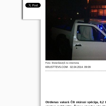
Foto: Ekrānšāviņš no interneta
KRUSTTEVS.COM · 02.04.2014. 09:09
Otrdienas vakarā Čīli skārusi spēcīga, 8,2 b