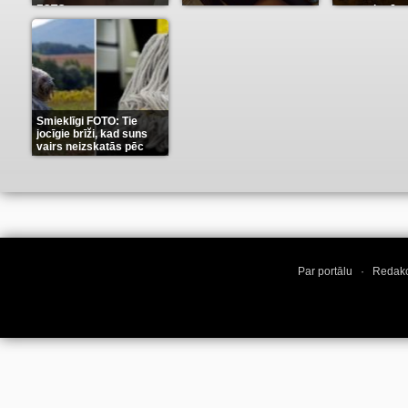
FOTO
neaprakstā
(13)
(9)
Smieklīgi FOTO: Tie
jocīgie brīži, kad suns
vairs neizskatās pēc
suņa
(11)
Par portālu
·
Redakc