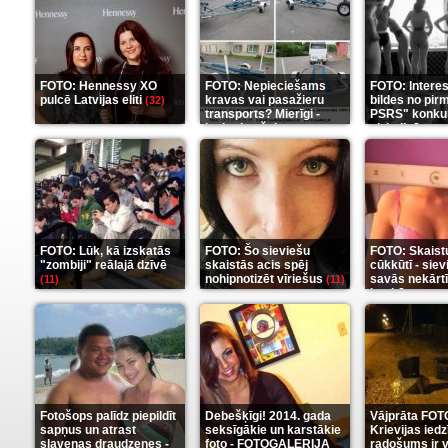
FOTO: Hennessy XO
FOTO: Nepieciešams
FOTO: Intere
pulcē Latvijas eliti
kravas vai pasažieru
bildes no pir
(32)
transports? Mierīgi -
PSRS" konku
ieskaties šeit
aizkulisēm
(35)
(1
FOTO: Lūk, kā izskatās
FOTO: Šo sieviešu
FOTO: Skaist
"zombiji" reālajā dzīvē
skaistās acis spēj
cūkkūtī - sie
nohipnotizēt vīriešus
savās nekārt
(11)
(11)
istabās
(12)
Fotošops palīdz piepildīt
Debešķīgi! 2014. gada
Vājprāta FOT
sapņus un atrast
seksīgākie un karstākie
Krievijas iedz
slavenas draudzenes -
foto - FOTOGALERIJA
radošums ir v