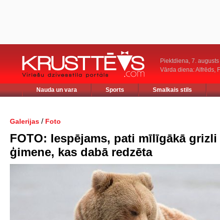
Piektdiena, 7. augusts
Vārda diena: Alfrēds, 
Nauda un vara
Sports
Smalkais stils
/
Galerijas
Foto
FOTO: Iespējams, pati mīlīgākā grizli
ģimene, kas dabā redzēta