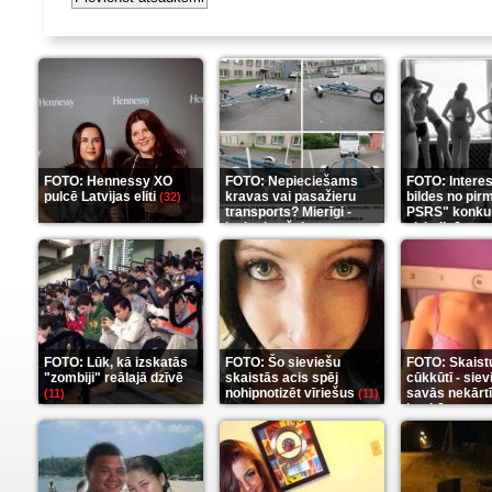
FOTO: Hennessy XO
FOTO: Nepieciešams
FOTO: Intere
pulcē Latvijas eliti
kravas vai pasažieru
bildes no pir
(32)
transports? Mierīgi -
PSRS" konku
ieskaties šeit
aizkulisēm
(35)
(1
FOTO: Lūk, kā izskatās
FOTO: Šo sieviešu
FOTO: Skaist
"zombiji" reālajā dzīvē
skaistās acis spēj
cūkkūtī - sie
nohipnotizēt vīriešus
savās nekārt
(11)
(11)
istabās
(12)