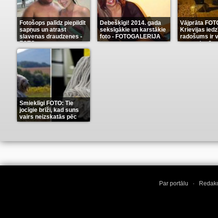
Fotošops palīdz piepildīt
Debešķīgi! 2014. gada
Vājprāta FOT
sapņus un atrast
seksīgākie un karstākie
Krievijas iedz
slavenas draudzenes -
foto - FOTOGALERIJA
radošums ir v
FOTO
neaprakstā
(13)
(9)
Smieklīgi FOTO: Tie
jocīgie brīži, kad suns
vairs neizskatās pēc
suņa
(11)
Par portālu
·
Redakc