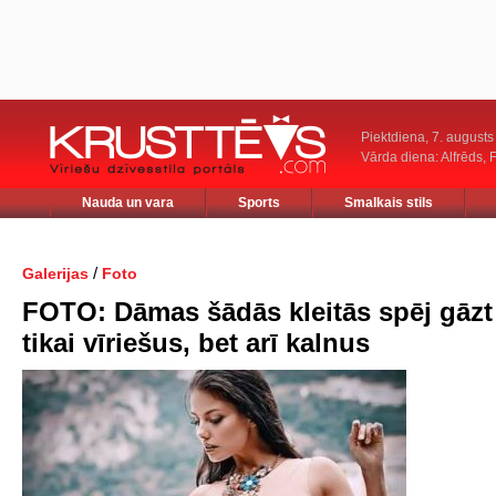
Piektdiena, 7. augusts
Vārda diena: Alfrēds, 
Nauda un vara
Sports
Smalkais stils
/
Galerijas
Foto
FOTO: Dāmas šādās kleitās spēj gāzt
tikai vīriešus, bet arī kalnus