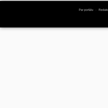
Par portālu
·
Redakc