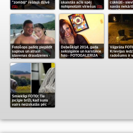
"zombiji" reālajā dzīvē
skaistās acis spēj
cūkkūtī - sie
nohipnotizēt vīriešus
savās nekārt
(11)
(11)
istabās
(12)
Fotošops palīdz piepildīt
Debešķīgi! 2014. gada
Vājprāta FOT
sapņus un atrast
seksīgākie un karstākie
Krievijas iedz
slavenas draudzenes -
foto - FOTOGALERIJA
radošums ir v
FOTO
neaprakstā
(13)
(9)
Smieklīgi FOTO: Tie
jocīgie brīži, kad suns
vairs neizskatās pēc
suņa
(11)