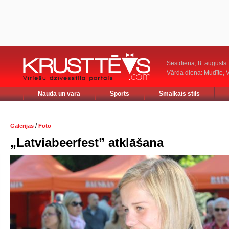
Sestdiena, 8. augusts
Vārda diena: Mudīte, V
Nauda un vara
Sports
Smalkais stils
/
Galerijas
Foto
„Latviabeerfest” atklāšana