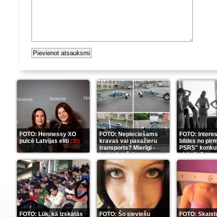
FOTO: Hennessy XO
FOTO: Nepieciešams
FOTO: Intere
pulcē Latvijas eliti
kravas vai pasažieru
bildes no pir
(32)
transports? Mierīgi -
PSRS" konku
ieskaties šeit
aizkulisēm
(35)
(1
FOTO: Lūk, kā izskatās
FOTO: Šo sieviešu
FOTO: Skaist