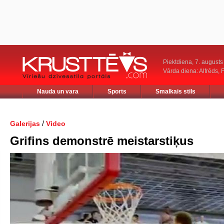
Piektdiena, 7. augusts
Vārda diena: Alfrēds, 
Nauda un vara
Sports
Smalkais stils
/
Galerijas
Video
Grifins demonstrē meistarstiķus