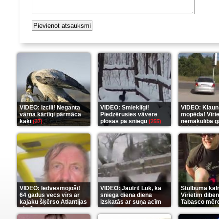
VIDEO: Izcili! Neganta
VIDEO: Smieklīgi!
VIDEO: Klaun
vārna kārtīgi pārmāca
Piedzērusies vāvere
mopēda! Vīri
kaķi
plosās pa sniegu
nemākulība g
(37)
(255)
beidzās ar tr
(289)
VIDEO: Iedvesmojoši!
VIDEO: Jautri! Lūk, kā
Stulbuma kal
64 gadus vecs vīrs ar
sniega diena diena
Vīrietim diben
kajaku šķērso Atlantijas
izskatās ar suņa acīm
Tabasco mērc
okeānu
(5)
(6)
(7)