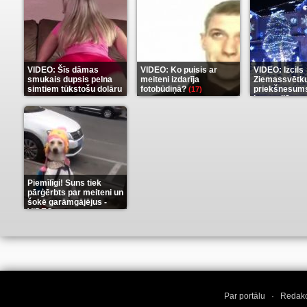
VIDEO: Šīs dāmas
VIDEO: Ko puisis ar
VIDEO: Izcils
smukais dupsis pelna
meiteni izdarīja
Ziemassvētk
simtiem tūkstošu dolāru
fotobūdiņā?
priekšnesums
(17)
karu stilā
(9)
(7)
Piemīlīgi! Suns tiek
pārģērbts par meiteni un
šokē garāmgājējus -
VIDEO
(8)
Par portālu
·
Redakc