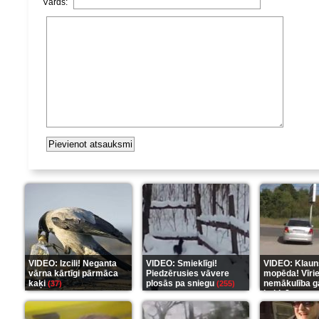
Vārds:
VIDEO: Izcili! Neganta
VIDEO: Smieklīgi!
VIDEO: Klaun
vārna kārtīgi pārmāca
Piedzērusies vāvere
mopēda! Vīri
kaķi
plosās pa sniegu
nemākulība g
(37)
(255)
beidzās ar tr
(289)