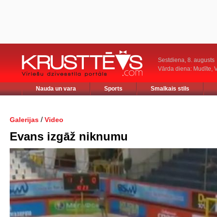
Sestdiena, 8. augusts
Vārda diena: Mudīte, V
Nauda un vara
Sports
Smalkais stils
/
Galerijas
Video
Evans izgāž niknumu