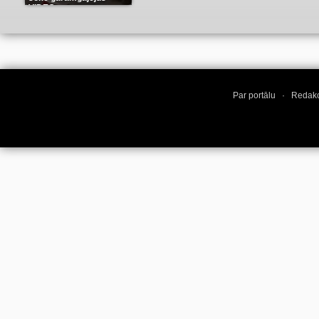
VIDEO
(8)
Par portālu
·
Redakc