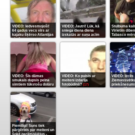
VIDEO: Iedvesmojoši!
VIDEO: Jautri! Lūk, kā
Stulbuma kal
64 gadus vecs vīrs ar
sniega diena diena
Vīrietim diben
kajaku šķērso Atlantijas
izskatās ar suņa acīm
Tabasco mērc
okeānu
(5)
(6)
(7)
VIDEO: Šīs dāmas
VIDEO: Ko puisis ar
VIDEO: Izcils
smukais dupsis pelna
meiteni izdarīja
Ziemassvētk
simtiem tūkstošu dolāru
fotobūdiņā?
priekšnesums
(17)
karu stilā
(9)
(7)
Piemīlīgi! Suns tiek
pārģērbts par meiteni un
šokē garāmgājējus -