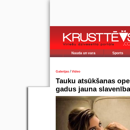
Nauda un vara
Sports
/
Galerijas
Video
Tauku atsūkšanas operā
gadus jauna slavenīb