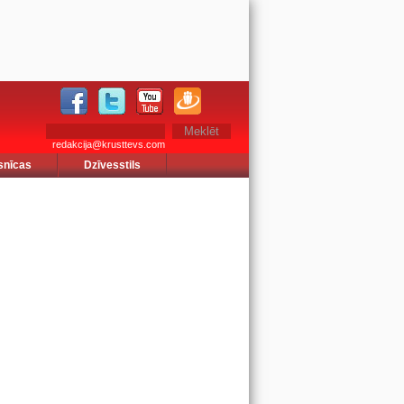
redakcija@krusttevs.com
snīcas
Dzīvesstils