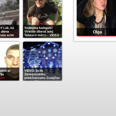
i! Lūk, kā
Stulbuma kalngals!
 diena
Vīrietim dibenā ielej
Olga
 suņa acīm
Tabasco mērci – VIDEO
(7)
isis ar
VIDEO: Izcils
īja
Ziemassvētku
priekšnesums Zvaigžņu
(17)
karu stilā
(7)