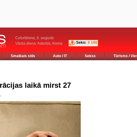
Ceturtdiena, 6. augusts
Seko:
8 186
Vārda diena: Askolds, Aisma
Smalkais stils
Auto / IT
Sekss
Tūrisms / Vie
cijas laikā mirst 27
a