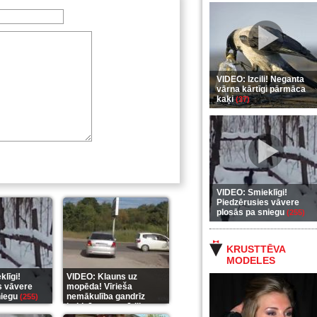
VIDEO: Izcili! Neganta
vārna kārtīgi pārmāca
kaķi
(37)
VIDEO: Smieklīgi!
Piedzērusies vāvere
plosās pa sniegu
(255)
KRUSTTĒVA
MODELES
līgi!
VIDEO: Klauns uz
s vāvere
mopēda! Vīrieša
niegu
nemākulība gandrīz
(255)
beidzās ar tragēdiju
(289)