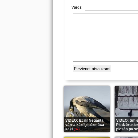
Vārds:
VIDEO: Izcili! Neganta
VIDEO: Smiek
vārna kārtīgi pārmāca
Piedzērusie
kaķi
plosās pa s
(37)