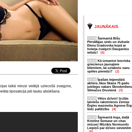
JAUNĀKAIS
17:44
Šarmantā Bišu
PirtsMājas sirds un dvēsele
Elena Gradovska kopā ar
hokeja zvaigzni Daugaviņu
ielūdz!
(5)
04:44
Kā izmantot bezriska
griezienus jaunajiem
klientiem, lai uzlabotu savu
spēles pieredzi?
(2)
15:08
Īpašais leģendārā
aktiera Jāņa Skaņa 75 gadu
ijas laikā mirusi vietējā uzlecošā zvaigzne,
jubilejas vakars Skroderdien
Silmačos Druvienā
(3)
ikta liposakcija jeb tauku atsūkšana.
03:58
Vēlos dzīvot! Izcilās
latviešu rakstnieces Zentas
Ērgles mazmeita Agnese Ērg
lūdz palīdzību
(4)
21:20
Šarmantā Inga, daiļā
Kristīne Šomase un citas
mūzas! Mūziķis Normunds
Liepiņš par dzīves sievietēm
(6)