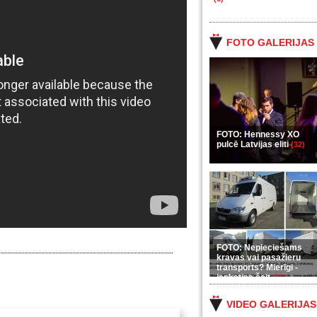
FOTO GALERIJAS
FOTO: Hennessy XO
pulcē Latvijas eliti
(32)
FOTO: Nepieciešams
kravas vai pasažieru
transports? Mierīgi -
ieskaties šeit
(35)
VIDEO GALERIJAS