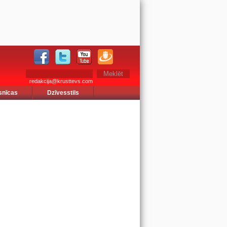
redakcija@krusttevs.com
snīcas
Dzīvesstils