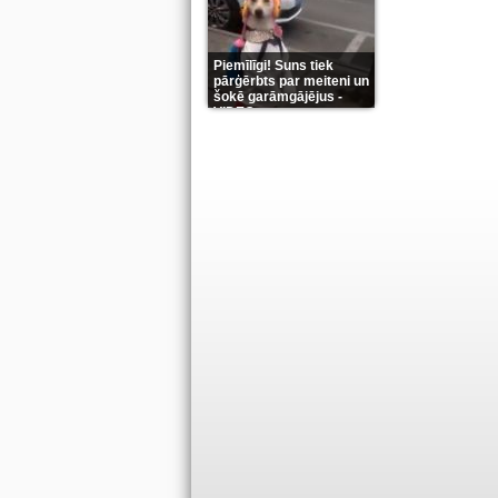
Piemīlīgi! Suns tiek
pārģērbts par meiteni un
šokē garāmgājējus -
VIDEO
(8)