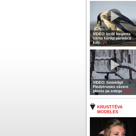
VIDEO: Izcili! Neganta
vārna kārtīgi pārmāca
kaķi
(37)
VIDEO: Smieklīgi!
Piedzērusies vāvere
plosās pa sniegu
(255)
KRUSTTĒVA
MODELES