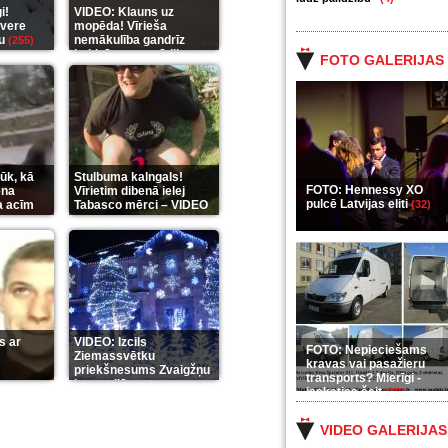
i!
VIDEO: Klauns uz
āvere
mopēda! Vīrieša
gu
nemākulība gandrīz
(255)
beidzās ar tragēdiju
FOTO GALERIJAS
(289)
ūk, kā
Stulbuma kalngals!
FOTO: Hennessy XO
ena
Vīrietim dibenā ielej
pulcē Latvijas eliti
a acīm
Tabasco mērci – VIDEO
(32)
(7)
s ar
VIDEO: Izcils
FOTO: Nepieciešams
Ziemassvētku
kravas vai pasažieru
priekšnesums Zvaigžņu
transports? Mierīgi -
karu stilā
(7)
ieskaties šeit
(35)
VIDEO GALERIJAS