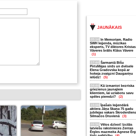
JAUNĀKAIS
05:14
In Memoriam. Radio
SWH leģenda, mūzikas
eksperts, TV diktores Kristas
Vāveres brālis Klāss Vāvere
(1)
17:44
Šarmantā Bišu
PirtsMājas sirds un dvēsele
Elena Gradovska kopā ar
hokeja zvaigzni Daugaviņu
ielūdz!
(5)
04:44
Kā izmantot bezriska
griezienus jaunajiem
klientiem, lai uzlabotu savu
spēles pieredzi?
(2)
15:08
Īpašais leģendārā
aktiera Jāņa Skaņa 75 gadu
jubilejas vakars Skroderdien
Silmačos Druvienā
(3)
03:58
Vēlos dzīvot! Izcilās
latviešu rakstnieces Zentas
Ērgles mazmeita Agnese Ērg
lūdz palīdzību
(4)