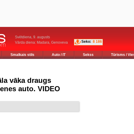
Svētdiena, 9. augusts
Seko:
8 186
Vārda diena: Madara, Genoveva
Smalkais stils
Auto / IT
Sekss
Tūrisms / Vie
āla vāka draugs
enes auto. VIDEO