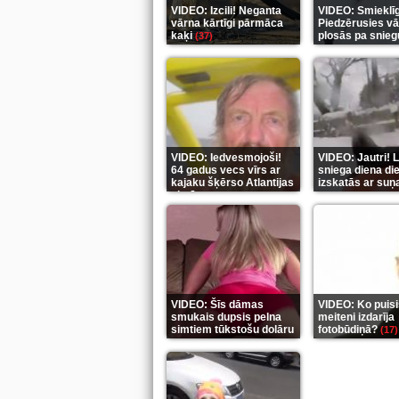
VIDEO: Izcili! Neganta
VIDEO: Smieklīg
vārna kārtīgi pārmāca
Piedzērusies v
kaķi
plosās pa snie
(37)
VIDEO: Iedvesmojoši!
VIDEO: Jautri! L
64 gadus vecs vīrs ar
sniega diena di
kajaku šķērso Atlantijas
izskatās ar suņ
okeānu
(5)
(6)
VIDEO: Šīs dāmas
VIDEO: Ko puisi
smukais dupsis pelna
meiteni izdarīja
simtiem tūkstošu dolāru
fotobūdiņā?
(17)
(9)