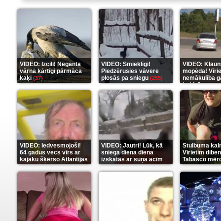
VIDEO: Izcili! Neganta
VIDEO: Smieklīgi!
VIDEO: Klaun
vārna kārtīgi pārmāca
Piedzērusies vāvere
mopēda! Vīri
kaķi
plosās pa sniegu
nemākulība g
(37)
(255)
beidzās ar tr
(289)
VIDEO: Iedvesmojoši!
VIDEO: Jautri! Lūk, kā
Stulbuma kal
64 gadus vecs vīrs ar
sniega diena diena
Vīrietim diben
kajaku šķērso Atlantijas
izskatās ar suņa acīm
Tabasco mērc
okeānu
(5)
(6)
(7)