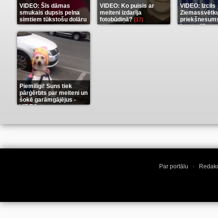
VIDEO: Šīs dāmas
VIDEO: Ko puisis ar
VIDEO: Izcils
smukais dupsis pelna
meiteni izdarīja
Ziemassvētk
simtiem tūkstošu dolāru
fotobūdiņā?
priekšnesums
(17)
karu stilā
(9)
(7)
Piemīlīgi! Suns tiek
pārģērbts par meiteni un
šokē garāmgājējus -
VIDEO
(8)
Par portālu
·
Redakc