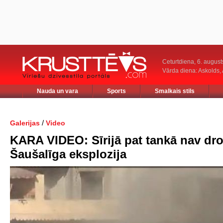
Ceturtdiena, 6. august
Vārda diena: Askolds,
Nauda un vara
Sports
Smalkais stils
/
Galerijas
Video
KARA VIDEO: Sīrijā pat tankā nav dro
Šaušalīga eksplozija