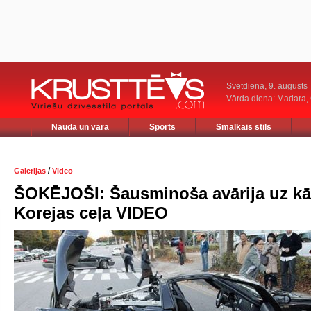
Svētdiena, 9. augusts
Vārda diena: Madara
Nauda un vara
Sports
Smalkais stils
/
Galerijas
Video
ŠOKĒJOŠI: Šausminoša avārija uz k
Korejas ceļa VIDEO