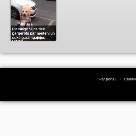
Piemīlīgi! Suns tiek
pārģērbts par meiteni un
šokē garāmgājējus -
VIDEO
(8)
Par portālu
·
Redakc