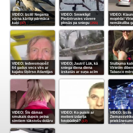
VIDEO: Izcili! Neganta
VIDEO: Smieklīgi!
VIDEO: Klaun
vārna kārtīgi pārmāca
Piedzērusies vāvere
mopēda! Vīri
kaķi
plosās pa sniegu
nemākulība g
(37)
(255)
beidzās ar tr
(289)
VIDEO: Iedvesmojoši!
VIDEO: Jautri! Lūk, kā
Stulbuma kal
64 gadus vecs vīrs ar
sniega diena diena
Vīrietim diben
kajaku šķērso Atlantijas
izskatās ar suņa acīm
Tabasco mērc
okeānu
(5)
(6)
(7)
VIDEO: Šīs dāmas
VIDEO: Ko puisis ar
VIDEO: Izcils
smukais dupsis pelna
meiteni izdarīja
Ziemassvētk
simtiem tūkstošu dolāru
fotobūdiņā?
priekšnesums
(17)
karu stilā
(9)
(7)