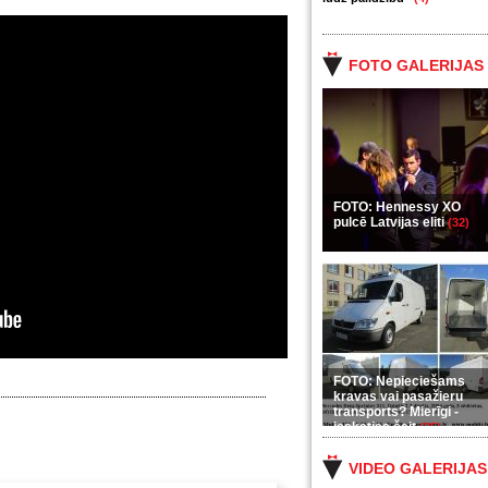
FOTO GALERIJAS
FOTO: Hennessy XO
pulcē Latvijas eliti
(32)
FOTO: Nepieciešams
kravas vai pasažieru
transports? Mierīgi -
ieskaties šeit
(35)
VIDEO GALERIJAS