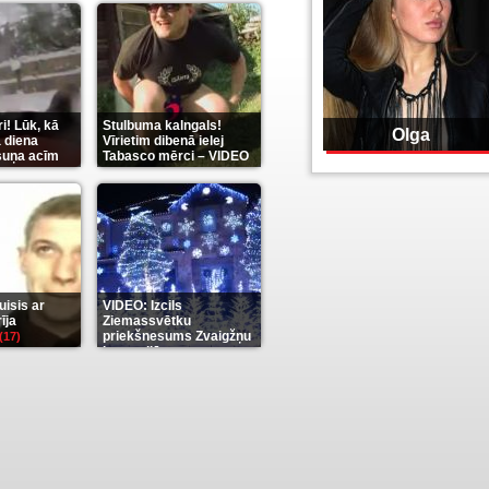
(289)
i! Lūk, kā
Stulbuma kalngals!
Olga
 diena
Vīrietim dibenā ielej
 suņa acīm
Tabasco mērci – VIDEO
(7)
isis ar
VIDEO: Izcils
īja
Ziemassvētku
priekšnesums Zvaigžņu
(17)
karu stilā
(7)