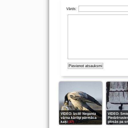
Vārds:
VIDEO: Izcili! Neganta
VIDEO: Smiek
vārna kārtīgi pārmāca
Piedzērusie
kaķi
plosās pa s
(37)