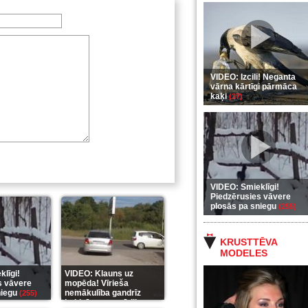
VIDEO: Izcili! Neganta
vārna kārtīgi pārmāca
kaķi
(37)
VIDEO: Smieklīgi!
Piedzērusies vāvere
plosās pa sniegu
(255)
KRUSTTĒVA
MODELES
līgi!
VIDEO: Klauns uz
s vāvere
mopēda! Vīrieša
niegu
nemākulība gandrīz
(255)
beidzās ar tragēdiju