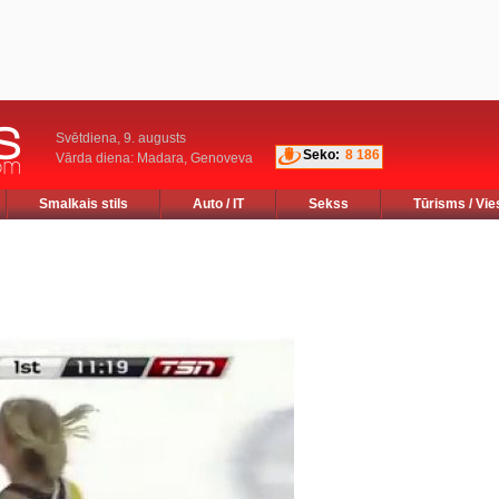
Svētdiena, 9. augusts
Seko:
8 186
Vārda diena: Madara, Genoveva
Smalkais stils
Auto / IT
Sekss
Tūrisms / Vie