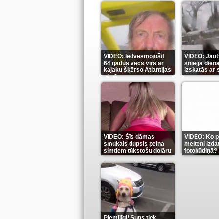
VIDEO: Iedvesmojoši!
VIDEO: Jautr
64 gadus vecs vīrs ar
sniega diena
kajaku šķērso Atlantijas
izskatās ar
okeānu
(5)
(6)
VIDEO: Šīs dāmas
VIDEO: Ko pu
smukais dupsis pelna
meiteni izdar
simtiem tūkstošu dolāru
fotobūdiņā?
(9)
Piemīlīgi! Suns tiek