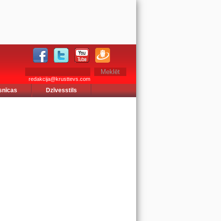
redakcija@krusttevs.com
snīcas
Dzīvesstils