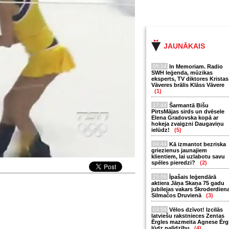
JAUNĀKAIS
05:14
In Memoriam. Radio
SWH leģenda, mūzikas
eksperts, TV diktores Kristas
Vāveres brālis Klāss Vāvere
(1)
17:44
Šarmantā Bišu
PirtsMājas sirds un dvēsele
Elena Gradovska kopā ar
hokeja zvaigzni Daugaviņu
ielūdz!
(5)
04:44
Kā izmantot bezriska
griezienus jaunajiem
klientiem, lai uzlabotu savu
spēles pieredzi?
(2)
15:08
Īpašais leģendārā
aktiera Jāņa Skaņa 75 gadu
jubilejas vakars Skroderdien
Silmačos Druvienā
(3)
03:58
Vēlos dzīvot! Izcilās
latviešu rakstnieces Zentas
Ērgles mazmeita Agnese Ērg
lūdz palīdzību
(4)