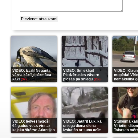
VIDEO: Izcili! Neganta
VIDEO: Smieklīgi!
VIDEO: Klaun
vārna kārtīgi pārmāca
Piedzērusies vāvere
mopēda! Vīri
kaķi
plosās pa sniegu
nemākulība g
(37)
(255)
beidzās ar tr
(289)
VIDEO: Iedvesmojoši!
VIDEO: Jautri! Lūk, kā
Stulbuma kal
64 gadus vecs vīrs ar
sniega diena diena
Vīrietim diben
kajaku šķērso Atlantijas
izskatās ar suņa acīm
Tabasco mērc
okeānu
(5)
(6)
(7)