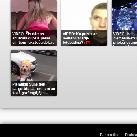
VIDEO: Šīs dāmas
VIDEO: Ko puisis ar
VIDEO: Izcils
smukais dupsis pelna
meiteni izdarīja
Ziemassvētk
simtiem tūkstošu dolāru
fotobūdiņā?
priekšnesums
(17)
karu stilā
(9)
(7)
Piemīlīgi! Suns tiek
pārģērbts par meiteni un
šokē garāmgājējus -
VIDEO
(8)
Par portālu
·
Redakc