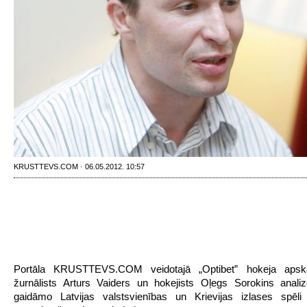
KRUSTTEVS.COM · 06.05.2012. 10:57
Portāla KRUSTTEVS.COM veidotajā „Optibet” hokeja apsk
žurnālists Arturs Vaiders un hokejists Oļegs Sorokins anali
gaidāmo Latvijas valstsvienības un Krievijas izlases spēli