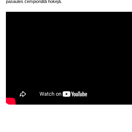
pasaules čempionātā hokejā.