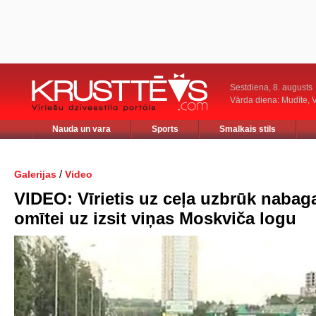
Sestdiena, 8. augusts
Vārda diena: Mudīte, V
Nauda un vara
Sports
Smalkais stils
/
Galerijas
Video
VIDEO: Vīrietis uz ceļa uzbrūk nabag
omītei uz izsit viņas Moskviča logu