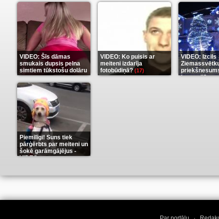
VIDEO: Šīs dāmas
VIDEO: Ko puisis ar
VIDEO: Izcils
smukais dupsis pelna
meiteni izdarīja
Ziemassvētk
simtiem tūkstošu dolāru
fotobūdiņā?
priekšnesums
(17)
karu stilā
(9)
(7)
Piemīlīgi! Suns tiek
pārģērbts par meiteni un
šokē garāmgājējus -
VIDEO
(8)
Par portālu
·
Redakc