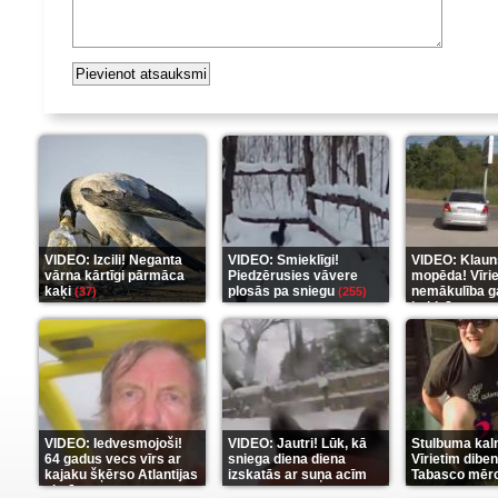
VIDEO: Izcili! Neganta
VIDEO: Smieklīgi!
VIDEO: Klaun
vārna kārtīgi pārmāca
Piedzērusies vāvere
mopēda! Vīri
kaķi
plosās pa sniegu
nemākulība g
(37)
(255)
beidzās ar tr
(289)
VIDEO: Iedvesmojoši!
VIDEO: Jautri! Lūk, kā
Stulbuma kal
64 gadus vecs vīrs ar
sniega diena diena
Vīrietim diben
kajaku šķērso Atlantijas
izskatās ar suņa acīm
Tabasco mērc
okeānu
(5)
(6)
(7)