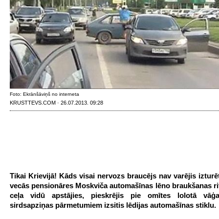
Foto: Ekrānšāviņš no interneta
KRUSTTEVS.COM · 26.07.2013. 09:28
Tikai Krievijā! Kāds visai nervozs braucējs nav varējis iztur
vecās pensionāres Moskviča automašīnas lēno braukšanas ri
ceļa vidū apstājies, pieskrējis pie omītes lolotā vā
sirdsapziņas pārmetumiem izsitis lēdijas automašīnas stiklu.