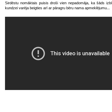
Sirdēstu nomāktais puisis droši vien nepadomāja, ka šāds izbīl
kundzei varēja beigties arī ar pāragru bēru nama apmeklējumu...