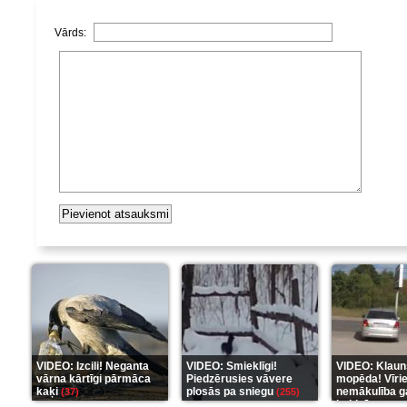
Vārds:
VIDEO: Izcili! Neganta
VIDEO: Smieklīgi!
VIDEO: Klaun
vārna kārtīgi pārmāca
Piedzērusies vāvere
mopēda! Vīri
kaķi
plosās pa sniegu
nemākulība g
(37)
(255)
beidzās ar tr