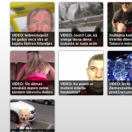
(289)
VIDEO: Iedvesmojoši!
VIDEO: Jautri! Lūk, kā
Stulbuma kal
64 gadus vecs vīrs ar
sniega diena diena
Vīrietim diben
kajaku šķērso Atlantijas
izskatās ar suņa acīm
Tabasco mērc
okeānu
(5)
(6)
(7)
VIDEO: Šīs dāmas
VIDEO: Ko puisis ar
VIDEO: Izcils
smukais dupsis pelna
meiteni izdarīja
Ziemassvētk
simtiem tūkstošu dolāru
fotobūdiņā?
priekšnesums
(17)
karu stilā
(9)
(7)