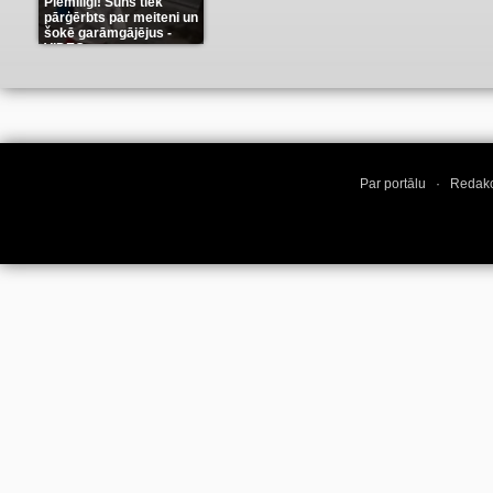
Piemīlīgi! Suns tiek
pārģērbts par meiteni un
šokē garāmgājējus -
VIDEO
(8)
Par portālu
·
Redakc