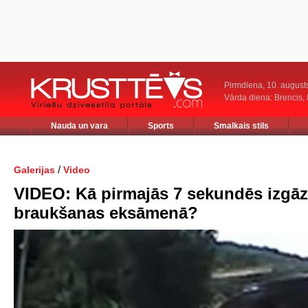
Pirmdiena, 10. august
Vārda diena: Brencis, 
Nauda un vara
Sports
Smalkais stils
/
Galerijas
Video
VIDEO: Kā pirmajās 7 sekundēs izgāz
braukšanas eksāmenā?