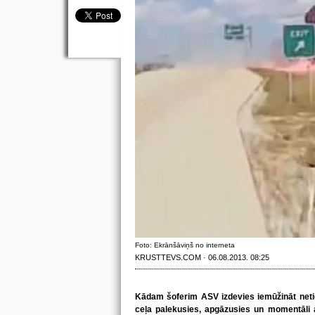
Foto: Ekrānšāviņš no interneta
KRUSTTEVS.COM · 06.08.2013. 08:25
Kādam šoferim ASV izdevies iemūžināt net
ceļa palekusies, apgāzusies un momentāli 