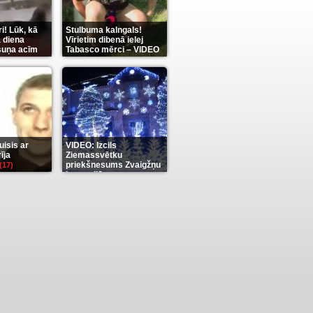
i! Lūk, kā
Stulbuma kalngals!
 diena
Vīrietim dibenā ielej
 suņa acīm
Tabasco mērci – VIDEO
(7)
isis ar
VIDEO: Izcils
īja
Ziemassvētku
priekšnesums Zvaigžņu
(17)
karu stilā
(7)