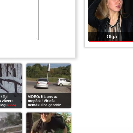
Olga
līgi!
VIDEO: Klauns uz
s vāvere
mopēda! Vīrieša
niegu
nemākulība gandrīz
(255)
beidzās ar tragēdiju
(289)