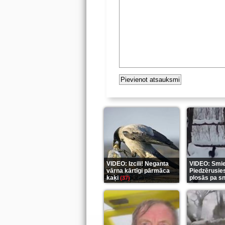
VIDEO: Izcili! Neganta
VIDEO: Smiek
vārna kārtīgi pārmāca
Piedzērusie
kaķi
plosās pa s
(37)