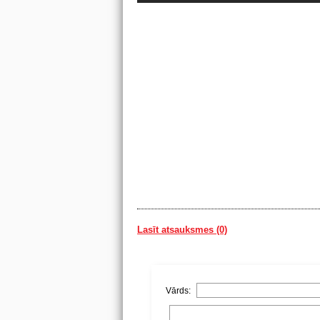
Lasīt atsauksmes (0)
Vārds: