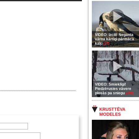
VIDEO: Izcili! Neganta
vārna kārtīgi pārmāca
kaķi
(37)
VIDEO: Smieklīgi!
Piedzērusies vāvere
plosās pa sniegu
(255)
KRUSTTĒVA
MODELES