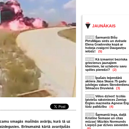
JAUNĀKAIS
17:44
Šarmantā Bišu
PirtsMājas sirds un dvēsele
Elena Gradovska kopā ar
hokeja zvaigzni Daugaviņu
ielūdz!
(5)
04:44
Kā izmantot bezriska
griezienus jaunajiem
klientiem, lai uzlabotu savu
spēles pieredzi?
(2)
15:08
Īpašais leģendārā
aktiera Jāņa Skaņa 75 gadu
jubilejas vakars Skroderdien
Silmačos Druvienā
(3)
03:58
Vēlos dzīvot! Izcilās
latviešu rakstnieces Zentas
Ērgles mazmeita Agnese Ērg
lūdz palīdzību
(4)
21:20
Šarmantā Inga, daiļā
Kristīne Šomase un citas
icamu smagās mašīnās avāriju, kurā tā uz
mūzas! Mūziķis Normunds
Liepiņš par dzīves sievietēm
aizdegusies. Brīnumainā kārtā avarējušās
(6)