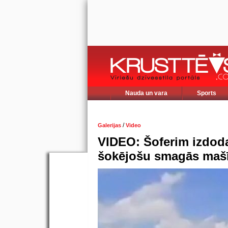
Nauda un vara
Sports
/
Galerijas
Video
VIDEO: Šoferim izdod
šokējošu smagās mašī