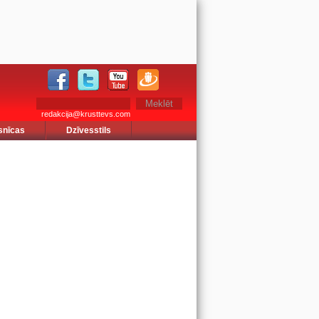
redakcija@krusttevs.com
snīcas
Dzīvesstils