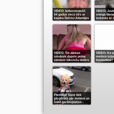
VIDEO: Iedvesmojoši!
VIDEO: Jautr
64 gadus vecs vīrs ar
sniega diena
kajaku šķērso Atlantijas
izskatās ar
okeānu
(5)
(6)
VIDEO: Šīs dāmas
VIDEO: Ko pu
smukais dupsis pelna
meiteni izdar
simtiem tūkstošu dolāru
fotobūdiņā?
(9)
Piemīlīgi! Suns tiek
pārģērbts par meiteni un
šokē garāmgājējus -
VIDEO
(8)