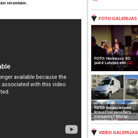
dažām skrambām.
FOTO GALERIJAS
FOTO: Hennessy XO
pulcē Latvijas eliti
(32)
FOTO: Nepieciešams
kravas vai pasažieru
transports? Mierīgi -
ieskaties šeit
(35)
VIDEO GALERIJAS