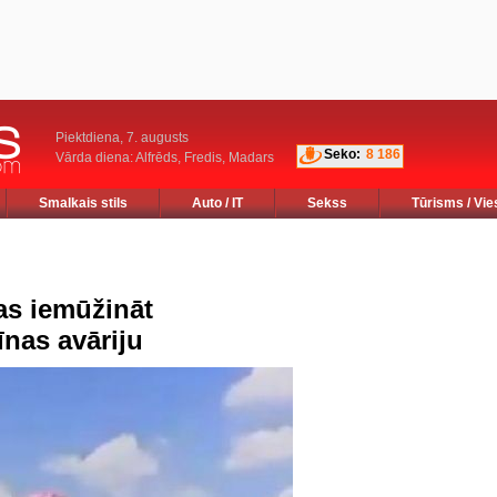
Piektdiena, 7. augusts
Seko:
8 186
Vārda diena: Alfrēds, Fredis, Madars
Smalkais stils
Auto / IT
Sekss
Tūrisms / Vie
as iemūžināt
nas avāriju