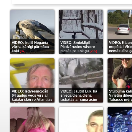
VIDEO: Izcili! Neganta
VIDEO: Smieklīgi!
VIDEO: Klaun
vārna kārtīgi pārmāca
Piedzērusies vāvere
mopēda! Vīri
kaķi
plosās pa sniegu
nemākulība g
(37)
(255)
beidzās ar tr
(289)
VIDEO: Iedvesmojoši!
VIDEO: Jautri! Lūk, kā
Stulbuma kal
64 gadus vecs vīrs ar
sniega diena diena
Vīrietim diben
kajaku šķērso Atlantijas
izskatās ar suņa acīm
Tabasco mērc
okeānu
(5)
(6)
(7)