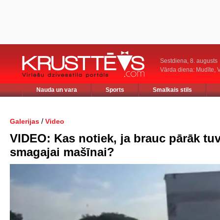
Sestdiena, 8. augusts
Vārda diena: Mudīte, V
Nauda un vara
Sports
Smalkais stils
/
Galerijas
Video
VIDEO: Kas notiek, ja brauc pārāk tu
smagajai mašīnai?