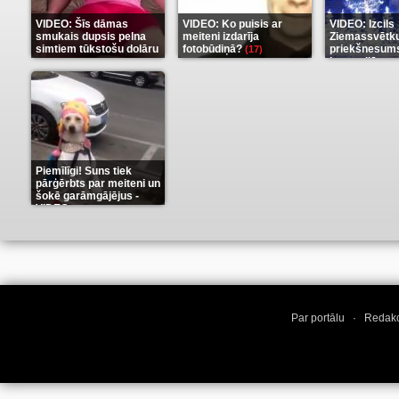
VIDEO: Šīs dāmas
VIDEO: Ko puisis ar
VIDEO: Izcils
smukais dupsis pelna
meiteni izdarīja
Ziemassvētk
simtiem tūkstošu dolāru
fotobūdiņā?
priekšnesums
(17)
karu stilā
(9)
(7)
Piemīlīgi! Suns tiek
pārģērbts par meiteni un
šokē garāmgājējus -
VIDEO
(8)
Par portālu
·
Redakc