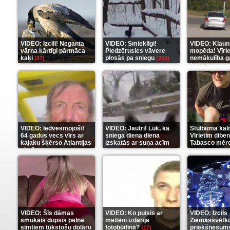
VIDEO: Izcili! Neganta
VIDEO: Smieklīgi!
VIDEO: Klaun
vārna kārtīgi pārmāca
Piedzērusies vāvere
mopēda! Vīri
kaķi
plosās pa sniegu
nemākulība g
(37)
(255)
beidzās ar tr
(289)
VIDEO: Iedvesmojoši!
VIDEO: Jautri! Lūk, kā
Stulbuma kal
64 gadus vecs vīrs ar
sniega diena diena
Vīrietim diben
kajaku šķērso Atlantijas
izskatās ar suņa acīm
Tabasco mērc
okeānu
(5)
(6)
(7)
VIDEO: Šīs dāmas
VIDEO: Ko puisis ar
VIDEO: Izcils
smukais dupsis pelna
meiteni izdarīja
Ziemassvētk
simtiem tūkstošu dolāru
fotobūdiņā?
priekšnesums
(17)