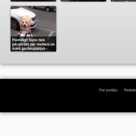
karu stilā
(9)
(7)
Piemīlīgi! Suns tiek
pārģērbts par meiteni un
šokē garāmgājējus -
VIDEO
(8)
Par portālu
·
Redakc