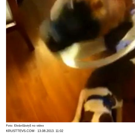
Foto: Ekrānšāviņš no video
KRUSTTEVS.COM · 13.08.2013. 11:02