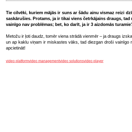
Tie cilvēki, kuriem mājās ir suns ar šādu ainu vismaz reizi dzī
saskārušies. Protams, ja ir tikai viens četrkājains draugs, tad
vainīgo nav problēmas; bet, ko darīt, ja ir 3 aizdomās turamie
Metožu ir ļoti daudz, tomēr viena strādā vienmēr – ja draugs izsk
un ap kaklu viņam ir miskastes vāks, tad diezgan droši vainīgo 
apcietināt!
video platform
video management
video solutions
video player