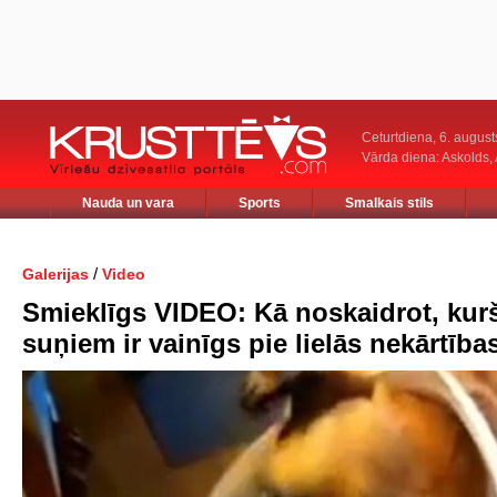
Ceturtdiena, 6. august
Vārda diena: Askolds,
Nauda un vara
Sports
Smalkais stils
/
Galerijas
Video
Smieklīgs VIDEO: Kā noskaidrot, kur
suņiem ir vainīgs pie lielās nekārtība