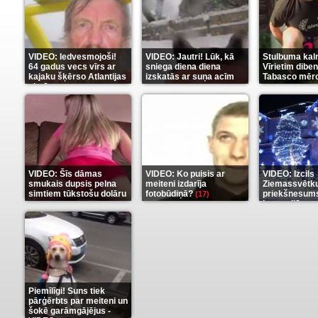
VIDEO: Iedvesmojoši!
VIDEO: Jautri! Lūk, kā
Stulbuma kal
64 gadus vecs vīrs ar
sniega diena diena
Vīrietim diben
kajaku šķērso Atlantijas
izskatās ar suņa acīm
Tabasco mērc
okeānu
(5)
(6)
(7)
VIDEO: Šīs dāmas
VIDEO: Ko puisis ar
VIDEO: Izcils
smukais dupsis pelna
meiteni izdarīja
Ziemassvētk
simtiem tūkstošu dolāru
fotobūdiņā?
priekšnesums
(17)
karu stilā
(9)
(7)
Piemīlīgi! Suns tiek
pārģērbts par meiteni un
šokē garāmgājējus -