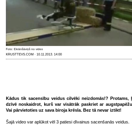
Foto: Ekrānšāviņš no video
KRUSTTEVS.COM · 10.11.2013. 14:00
Kādus tik sacensību veidus cilvēki neizdomās!? Protams, ļo
dzīvē noskaidrot, kurš var visātrāk paskriet ar augstpapēžu
Vai pārvietoties uz sava biroja krēsla. Bez tā nevar iztikt!
Šajā video var aplūkot vēl 3 patiesi dīvainus sacenšanās veidus.