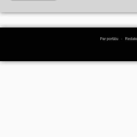
VIDEO
(8)
Par portālu
·
Redakc