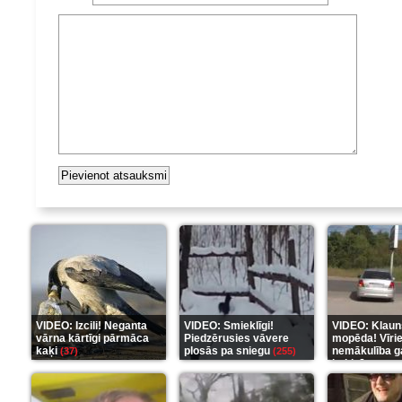
VIDEO: Izcili! Neganta
VIDEO: Smieklīgi!
VIDEO: Klaun
vārna kārtīgi pārmāca
Piedzērusies vāvere
mopēda! Vīri
kaķi
plosās pa sniegu
nemākulība g
(37)
(255)
beidzās ar tr
(289)