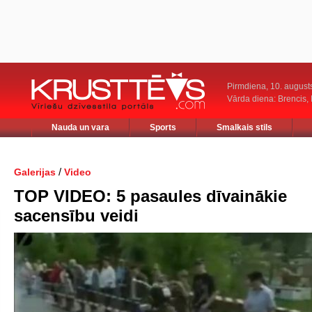
Pirmdiena, 10. august
Vārda diena: Brencis, 
Nauda un vara
Sports
Smalkais stils
/
Galerijas
Video
TOP VIDEO: 5 pasaules dīvainākie
sacensību veidi