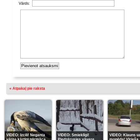
Vārds:
« Atpakaļ pie raksta
VIDEO: Izcili! Neganta
VIDEO: Smieklīgi!
VIDEO: Klauns u
vārna kārtīgi pārmāca
Piedzērusies vāvere
mopēda! Vīrieša