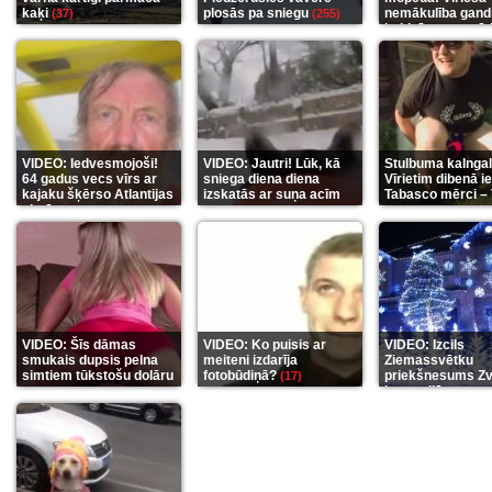
kaķi
plosās pa sniegu
nemākulība gand
(37)
(255)
beidzās ar tragēd
(289)
VIDEO: Iedvesmojoši!
VIDEO: Jautri! Lūk, kā
Stulbuma kalngal
64 gadus vecs vīrs ar
sniega diena diena
Vīrietim dibenā ie
kajaku šķērso Atlantijas
izskatās ar suņa acīm
Tabasco mērci –
okeānu
(5)
(6)
(7)
VIDEO: Šīs dāmas
VIDEO: Ko puisis ar
VIDEO: Izcils
smukais dupsis pelna
meiteni izdarīja
Ziemassvētku
simtiem tūkstošu dolāru
fotobūdiņā?
priekšnesums Zv
(17)
karu stilā
(9)
(7)