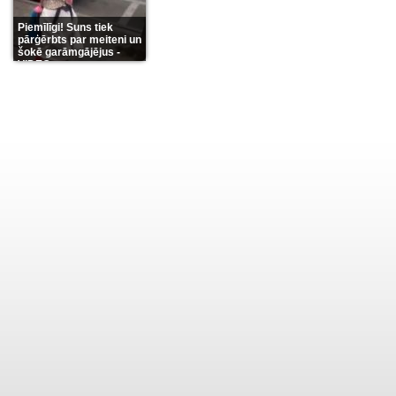
Piemīlīgi! Suns tiek
pārģērbts par meiteni un
šokē garāmgājējus -
VIDEO
(8)