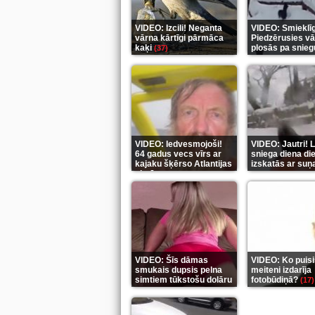
VIDEO: Izcili! Neganta
VIDEO: Smieklīg
vārna kārtīgi pārmāca
Piedzērusies v
kaķi
plosās pa snie
(37)
VIDEO: Iedvesmojoši!
VIDEO: Jautri! L
64 gadus vecs vīrs ar
sniega diena di
kajaku šķērso Atlantijas
izskatās ar suņ
okeānu
(5)
(6)
VIDEO: Šīs dāmas
VIDEO: Ko puisi
smukais dupsis pelna
meiteni izdarīja
simtiem tūkstošu dolāru
fotobūdiņā?
(17)
(9)