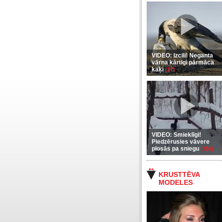
VIDEO: Izcili! Neganta
vārna kārtīgi pārmāca
kaķi
(37)
VIDEO: Smieklīgi!
Piedzērusies vāvere
plosās pa sniegu
(255)
KRUSTTĒVA
MODELES