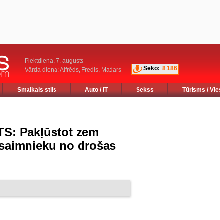
Piektdiena, 7. augusts
Seko:
8 186
Vārda diena: Alfrēds, Fredis, Madars
Smalkais stils
Auto / IT
Sekss
Tūrisms / Vie
: Pakļūstot zem
j saimnieku no drošas