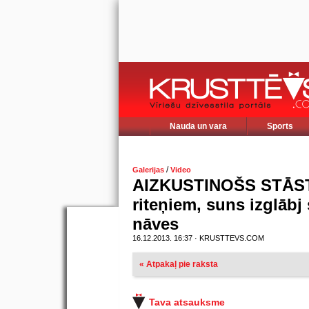
Nauda un vara
Sports
/
Galerijas
Video
AIZKUSTINOŠS STĀSTS
riteņiem, suns izglāb
nāves
16.12.2013. 16:37 · KRUSTTEVS.COM
« Atpakaļ pie raksta
Tava atsauksme