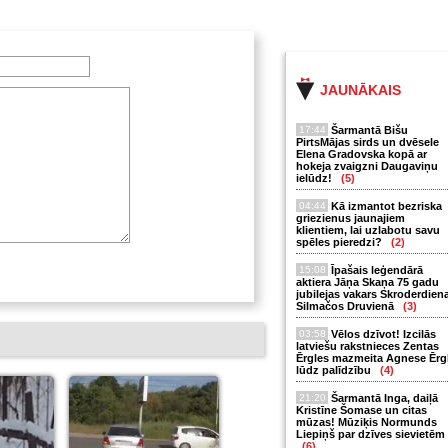
JAUNĀKAIS
17:44
Šarmantā Bišu
PirtsMājas sirds un dvēsele
Elena Gradovska kopā ar
hokeja zvaigzni Daugaviņu
ielūdz!
(5)
04:44
Kā izmantot bezriska
griezienus jaunajiem
klientiem, lai uzlabotu savu
spēles pieredzi?
(2)
15:08
Īpašais leģendārā
aktiera Jāņa Skaņa 75 gadu
jubilejas vakars Skroderdien
Silmačos Druvienā
(3)
03:58
Vēlos dzīvot! Izcilās
latviešu rakstnieces Zentas
Ērgles mazmeita Agnese Ērg
lūdz palīdzību
(4)
21:20
Šarmantā Inga, daiļā
Kristīne Šomase un citas
mūzas! Mūziķis Normunds
Liepiņš par dzīves sievietēm
(6)