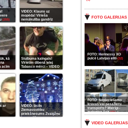
i!
VIDEO: Klauns uz
āvere
mopēda! Vīrieša
FOTO GALERIJAS
gu
nemākulība gandrīz
(255)
beidzās ar tragēdiju
(289)
FOTO: Hennessy XO
pulcē Latvijas eliti
ūk, kā
Stulbuma kalngals!
(32)
ena
Vīrietim dibenā ielej
a acīm
Tabasco mērci – VIDEO
(7)
FOTO: Nepieciešams
kravas vai pasažieru
s ar
VIDEO: Izcils
transports? Mierīgi -
Ziemassvētku
ieskaties šeit
(35)
priekšnesums Zvaigžņu
karu stilā
(7)
VIDEO GALERIJAS