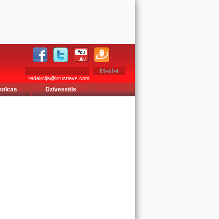
redakcija@krusttevs.com
snīcas
Dzīvesstils