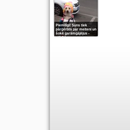
Piemīlīgi! Suns tiek
pārģērbts par meiteni un
šokē garāmgājējus -
VIDEO
(8)