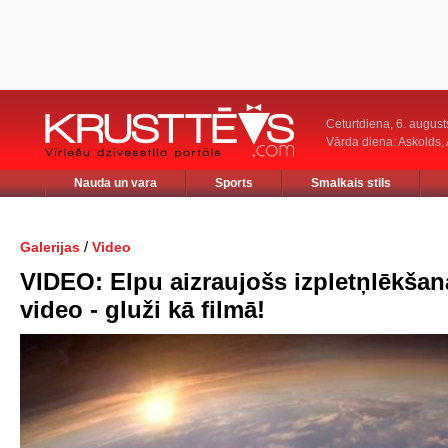
Ceturtdiena, 6. august
Vārda diena: Askolds,
Nauda un vara
Sports
Smalkais stils
/
Galerijas
Video
VIDEO: Elpu aizraujošs izpletņlēkšan
video - gluži kā filmā!