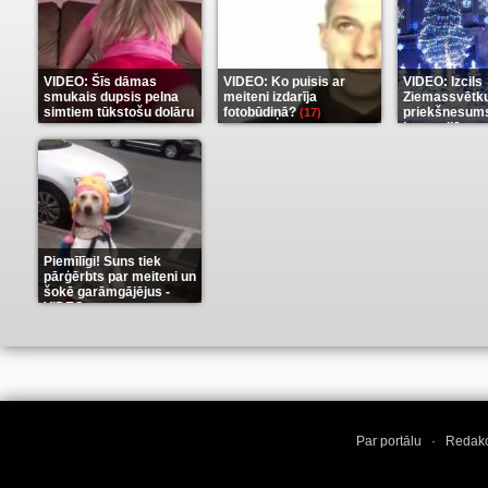
VIDEO: Šīs dāmas
VIDEO: Ko puisis ar
VIDEO: Izcils
smukais dupsis pelna
meiteni izdarīja
Ziemassvētk
simtiem tūkstošu dolāru
fotobūdiņā?
priekšnesums
(17)
karu stilā
(9)
(7)
Piemīlīgi! Suns tiek
pārģērbts par meiteni un
šokē garāmgājējus -
VIDEO
(8)
Par portālu
·
Redakc