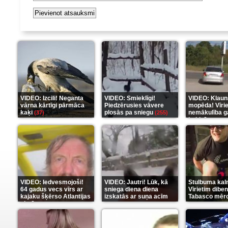
VIDEO: Izcili! Neganta
VIDEO: Smieklīgi!
VIDEO: Klaun
vārna kārtīgi pārmāca
Piedzērusies vāvere
mopēda! Vīri
kaķi
plosās pa sniegu
nemākulība g
(37)
(255)
beidzās ar tr
(289)
VIDEO: Iedvesmojoši!
VIDEO: Jautri! Lūk, kā
Stulbuma kal
64 gadus vecs vīrs ar
sniega diena diena
Vīrietim diben
kajaku šķērso Atlantijas
izskatās ar suņa acīm
Tabasco mērc
okeānu
(5)
(6)
(7)