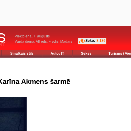
Piektdiena, 7. augusts
Seko:
8 186
Vārda diena: Alfrēds, Fredis, Madars
Smalkais stils
Auto / IT
Sekss
Tūrisms / Vie
 Karīna Akmens šarmē