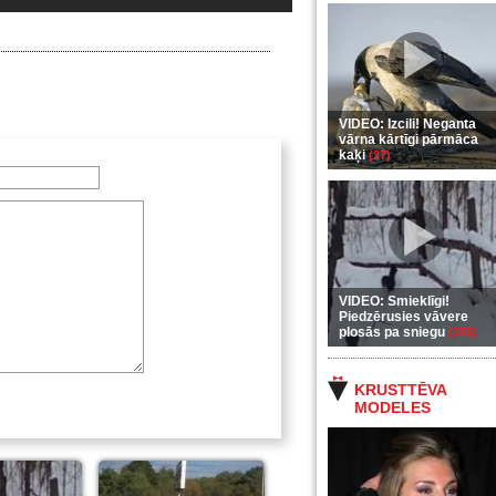
VIDEO: Izcili! Neganta
vārna kārtīgi pārmāca
kaķi
(37)
VIDEO: Smieklīgi!
Piedzērusies vāvere
plosās pa sniegu
(255)
KRUSTTĒVA
MODELES