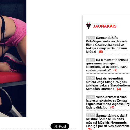
JAUNĀKAIS
17:44
Šarmantā Bišu
PirtsMājas sirds un dvēsele
Elena Gradovska kopā ar
hokeja zvaigzni Daugaviņu
ielūdz!
(5)
04:44
Kā izmantot bezriska
griezienus jaunajiem
klientiem, lai uzlabotu savu
spēles pieredzi?
(2)
15:08
Īpašais leģendārā
aktiera Jāņa Skaņa 75 gadu
jubilejas vakars Skroderdien
Silmačos Druvienā
(3)
03:58
Vēlos dzīvot! Izcilās
latviešu rakstnieces Zentas
Ērgles mazmeita Agnese Ērg
lūdz palīdzību
(4)
21:20
Šarmantā Inga, daiļā
Kristīne Šomase un citas
mūzas! Mūziķis Normunds
Liepiņš par dzīves sievietēm
(6)