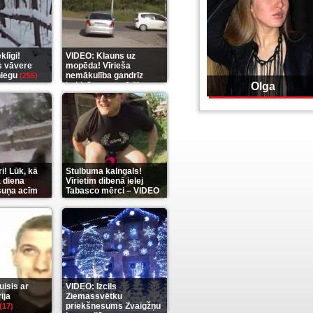
līgi!
VIDEO: Klauns uz
s vāvere
mopēda! Vīrieša
niegu
nemākulība gandrīz
(255)
beidzās ar tragēdiju
Olga
(289)
i! Lūk, kā
Stulbuma kalngals!
 diena
Vīrietim dibenā ielej
 suņa acīm
Tabasco mērci – VIDEO
(7)
isis ar
VIDEO: Izcils
īja
Ziemassvētku
priekšnesums Zvaigžņu
(17)