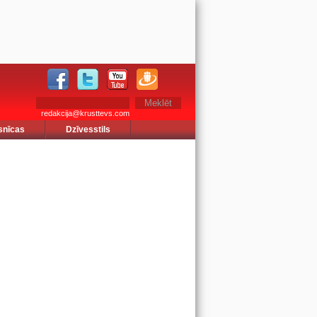
redakcija@krusttevs.com
snīcas
Dzīvesstils