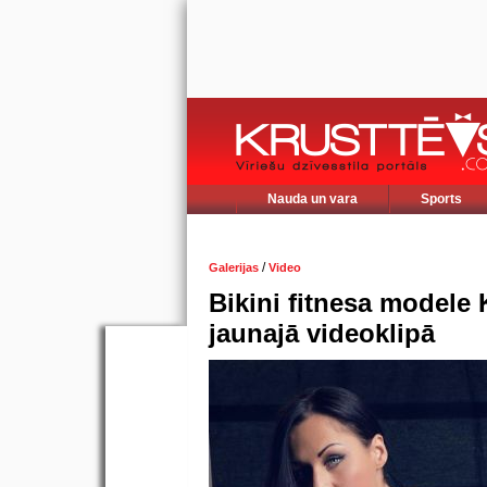
Nauda un vara
Sports
/
Galerijas
Video
Bikini fitnesa modele
jaunajā videoklipā