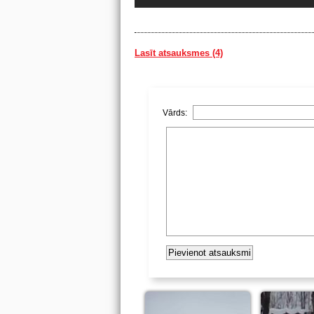
Lasīt atsauksmes (4)
Vārds: