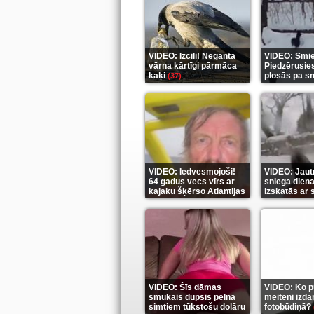
VIDEO: Izcili! Neganta
VIDEO: Smiek
vārna kārtīgi pārmāca
Piedzērusie
kaķi
plosās pa s
(37)
VIDEO: Iedvesmojoši!
VIDEO: Jautr
64 gadus vecs vīrs ar
sniega diena
kajaku šķērso Atlantijas
izskatās ar
okeānu
(5)
(6)
VIDEO: Šīs dāmas
VIDEO: Ko pu
smukais dupsis pelna
meiteni izdar
simtiem tūkstošu dolāru
fotobūdiņā?