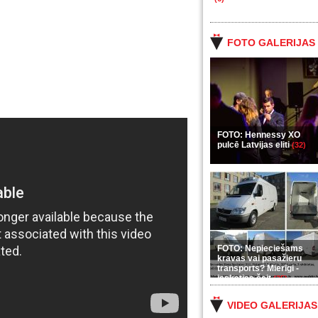
FOTO GALERIJAS
FOTO: Hennessy XO
pulcē Latvijas eliti
(32)
FOTO: Nepieciešams
kravas vai pasažieru
transports? Mierīgi -
ieskaties šeit
(35)
VIDEO GALERIJAS