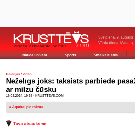
Svētdiena, 9. augusts
Vārda diena: Madara
Nauda un vara
Sports
Smalkais stils
/
Galerijas
Video
Nežēlīgs joks: taksists pārbiedē pasa
ar milzu čūsku
16.03.2014. 19:38 · KRUSTTEVS.COM
« Atpakaļ pie raksta
Tava atsauksme