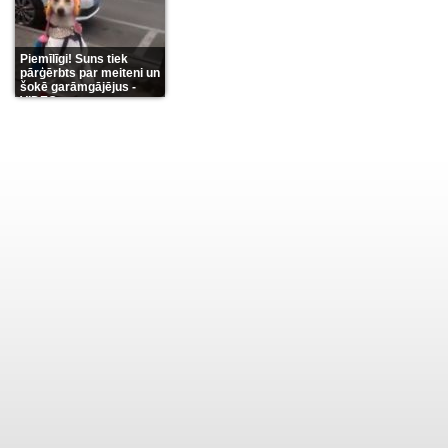
Piemīlīgi! Suns tiek
pārģērbts par meiteni un
šokē garāmgājējus -
VIDEO
(8)