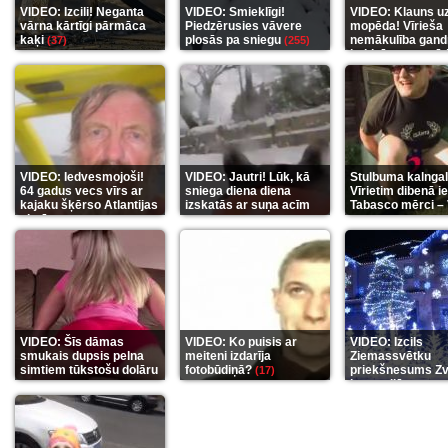
VIDEO: Izcili! Neganta
VIDEO: Smieklīgi!
VIDEO: Klauns u
vārna kārtīgi pārmāca
Piedzērusies vāvere
mopēda! Vīrieša
kaķi
plosās pa sniegu
nemākulība gand
(37)
(255)
beidzās ar tragēd
(289)
VIDEO: Iedvesmojoši!
VIDEO: Jautri! Lūk, kā
Stulbuma kalngal
64 gadus vecs vīrs ar
sniega diena diena
Vīrietim dibenā ie
kajaku šķērso Atlantijas
izskatās ar suņa acīm
Tabasco mērci –
okeānu
(5)
(6)
(7)
VIDEO: Šīs dāmas
VIDEO: Ko puisis ar
VIDEO: Izcils
smukais dupsis pelna
meiteni izdarīja
Ziemassvētku
simtiem tūkstošu dolāru
fotobūdiņā?
priekšnesums Zv
(17)
karu stilā
(9)
(7)