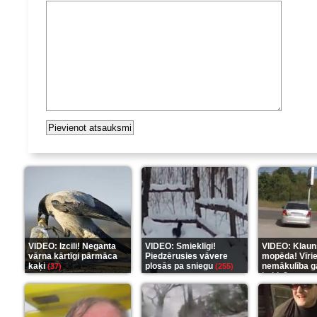
VIDEO: Izcili! Neganta
VIDEO: Smieklīgi!
VIDEO: Klaun
vārna kārtīgi pārmāca
Piedzērusies vāvere
mopēda! Vīri
kaķi
plosās pa sniegu
nemākulība g
(37)
(255)
beidzās ar tr
(289)