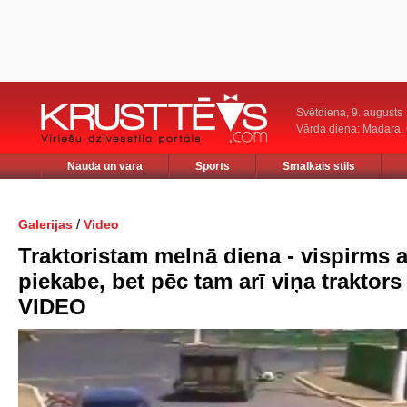
Svētdiena, 9. augusts
Vārda diena: Madara
Nauda un vara
Sports
Smalkais stils
/
Galerijas
Video
Traktoristam melnā diena - vispirms a
piekabe, bet pēc tam arī viņa traktors 
VIDEO