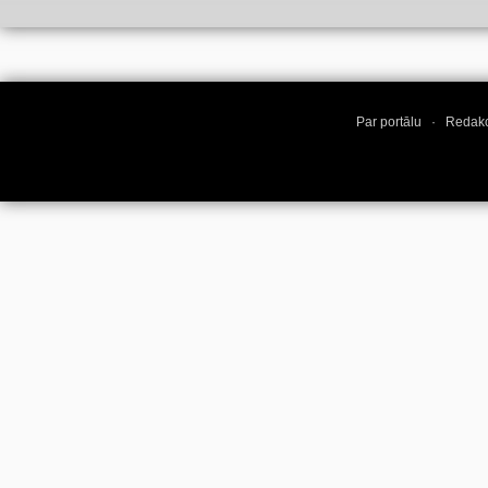
Par portālu
·
Redakc