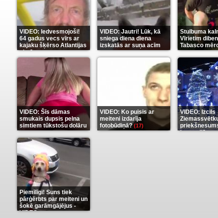
VIDEO: Iedvesmojoši!
VIDEO: Jautri! Lūk, kā
Stulbuma kal
64 gadus vecs vīrs ar
sniega diena diena
Vīrietim diben
kajaku šķērso Atlantijas
izskatās ar suņa acīm
Tabasco mērc
okeānu
(5)
(6)
(7)
VIDEO: Šīs dāmas
VIDEO: Ko puisis ar
VIDEO: Izcils
smukais dupsis pelna
meiteni izdarīja
Ziemassvētk
simtiem tūkstošu dolāru
fotobūdiņā?
priekšnesums
(17)
karu stilā
(9)
(7)
Piemīlīgi! Suns tiek
pārģērbts par meiteni un
šokē garāmgājējus -
VIDEO
(8)