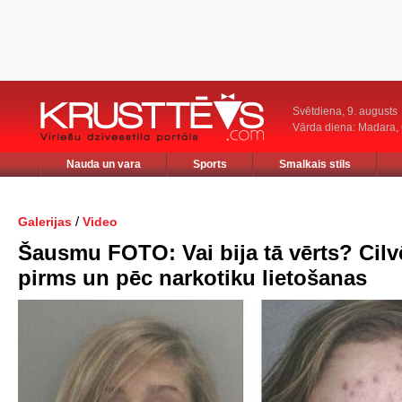
Svētdiena, 9. augusts
Vārda diena: Madara
Nauda un vara
Sports
Smalkais stils
/
Galerijas
Video
Šausmu FOTO: Vai bija tā vērts? Cilvē
pirms un pēc narkotiku lietošanas