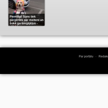
Piemīlīgi! Suns tiek
pārģērbts par meiteni un
šokē garāmgājējus -
VIDEO
(8)
Par portālu
·
Redakc