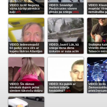
VIDEO: Izcili! Neganta
VIDEO: Smieklīgi!
VIDEO: Klaun
vārna kārtīgi pārmāca
Piedzērusies vāvere
mopēda! Vīri
kaķi
plosās pa sniegu
nemākulība g
(37)
(255)
beidzās ar tr
(289)
VIDEO: Iedvesmojoši!
VIDEO: Jautri! Lūk, kā
Stulbuma kal
64 gadus vecs vīrs ar
sniega diena diena
Vīrietim diben
kajaku šķērso Atlantijas
izskatās ar suņa acīm
Tabasco mērc
okeānu
(5)
(6)
(7)
VIDEO: Šīs dāmas
VIDEO: Ko puisis ar
VIDEO: Izcils
smukais dupsis pelna
meiteni izdarīja
Ziemassvētk
simtiem tūkstošu dolāru
fotobūdiņā?
priekšnesums
(17)
karu stilā
(9)
(7)