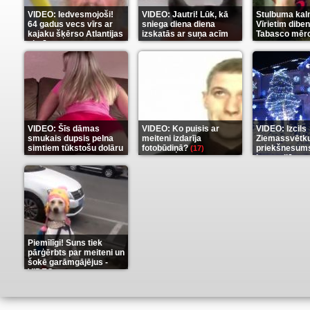
VIDEO: Iedvesmojoši!
VIDEO: Jautri! Lūk, kā
Stulbuma kal
64 gadus vecs vīrs ar
sniega diena diena
Vīrietim diben
kajaku šķērso Atlantijas
izskatās ar suņa acīm
Tabasco mērc
okeānu
(5)
(6)
(7)
VIDEO: Šīs dāmas
VIDEO: Ko puisis ar
VIDEO: Izcils
smukais dupsis pelna
meiteni izdarīja
Ziemassvētk
simtiem tūkstošu dolāru
fotobūdiņā?
priekšnesums
(17)
karu stilā
(9)
(7)
Piemīlīgi! Suns tiek
pārģērbts par meiteni un
šokē garāmgājējus -
VIDEO
(8)