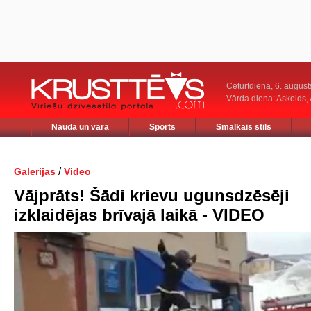
Ceturtdiena, 6. august
Vārda diena: Askolds,
Nauda un vara
Sports
Smalkais stils
/
Galerijas
Video
Vājprāts! Šādi krievu ugunsdzēsēji
izklaidējas brīvajā laikā - VIDEO