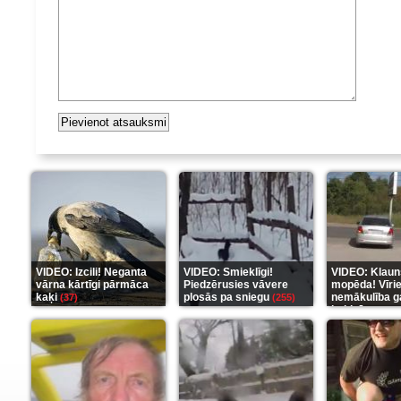
VIDEO: Izcili! Neganta
VIDEO: Smieklīgi!
VIDEO: Klaun
vārna kārtīgi pārmāca
Piedzērusies vāvere
mopēda! Vīri
kaķi
plosās pa sniegu
nemākulība g
(37)
(255)
beidzās ar tr
(289)