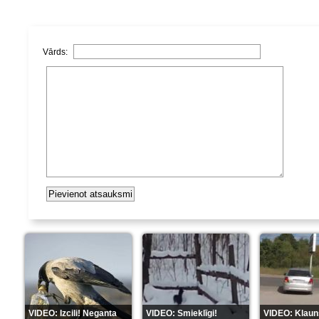
Vārds:
VIDEO: Izcili! Neganta
VIDEO: Smieklīgi!
VIDEO: Klaun