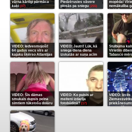
vārna kārtīgi pārmāca
Piedzērusies vāvere
mopēda! Vīri
kaķi
plosās pa sniegu
nemākulība g
(37)
(255)
beidzās ar tr
(289)
VIDEO: Iedvesmojoši!
VIDEO: Jautri! Lūk, kā
Stulbuma kal
64 gadus vecs vīrs ar
sniega diena diena
Vīrietim diben
kajaku šķērso Atlantijas
izskatās ar suņa acīm
Tabasco mērc
okeānu
(5)
(6)
(7)
VIDEO: Šīs dāmas
VIDEO: Ko puisis ar
VIDEO: Izcils
smukais dupsis pelna
meiteni izdarīja
Ziemassvētk
simtiem tūkstošu dolāru
fotobūdiņā?
priekšnesums
(17)
karu stilā
(9)
(7)