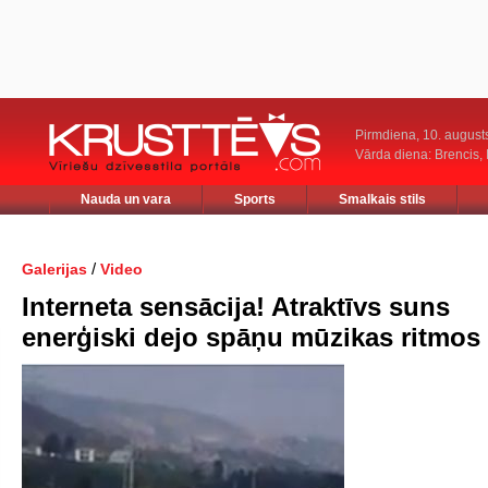
Pirmdiena, 10. august
Vārda diena: Brencis, 
Nauda un vara
Sports
Smalkais stils
/
Galerijas
Video
Interneta sensācija! Atraktīvs suns
enerģiski dejo spāņu mūzikas ritmos