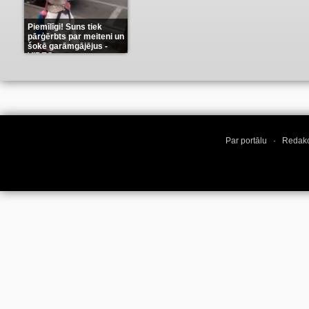
Piemīlīgi! Suns tiek
pārģērbts par meiteni un
šokē garāmgājējus -
VIDEO
(8)
Par portālu
·
Redakc