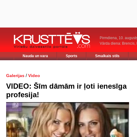
Pirmdiena, 10. august
Vārda diena: Brencis, 
Nauda un vara
Sports
Smalkais stils
/
Galerijas
Video
VIDEO: Šīm dāmām ir ļoti ienesīga
profesija!