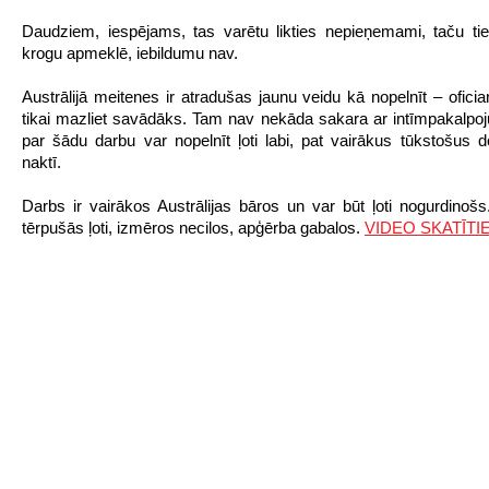
Daudziem, iespējams, tas varētu likties nepieņemami, taču t
krogu apmeklē, iebildumu nav.
Austrālijā meitenes ir atradušas jaunu veidu kā nopelnīt – oficia
tikai mazliet savādāks. Tam nav nekāda sakara ar intīmpakalpo
par šādu darbu var nopelnīt ļoti labi, pat vairākus tūkstošus d
naktī.
Darbs ir vairākos Austrālijas bāros un var būt ļoti nogurdinoš
tērpušās ļoti, izmēros necilos, apģērba gabalos.
VIDEO SKATĪTIE