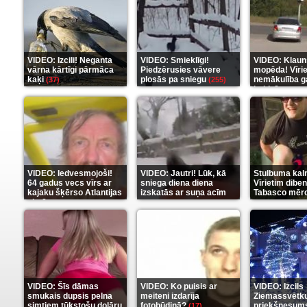
VIDEO: Izcili! Neganta
VIDEO: Smieklīgi!
VIDEO: Klaun
vārna kārtīgi pārmāca
Piedzērusies vāvere
mopēda! Vīri
kaķi
plosās pa sniegu
nemākulība g
(37)
(255)
beidzās ar tr
(289)
VIDEO: Iedvesmojoši!
VIDEO: Jautri! Lūk, kā
Stulbuma kal
64 gadus vecs vīrs ar
sniega diena diena
Vīrietim diben
kajaku šķērso Atlantijas
izskatās ar suņa acīm
Tabasco mērc
okeānu
(5)
(6)
(7)
VIDEO: Šīs dāmas
VIDEO: Ko puisis ar
VIDEO: Izcils
smukais dupsis pelna
meiteni izdarīja
Ziemassvētk
simtiem tūkstošu dolāru
fotobūdiņā?
priekšnesums
(17)