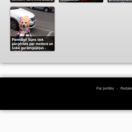
karu stilā
(9)
(7)
Piemīlīgi! Suns tiek
pārģērbts par meiteni un
šokē garāmgājējus -
VIDEO
(8)
Par portālu
·
Redakc