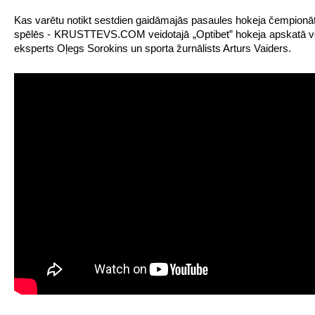
Kas varētu notikt sestdien gaidāmajās pasaules hokeja čempionāt
spēlēs - KRUSTTEVS.COM veidotajā „Optibet” hokeja apskatā v
eksperts Oļegs Sorokins un sporta žurnālists Arturs Vaiders.