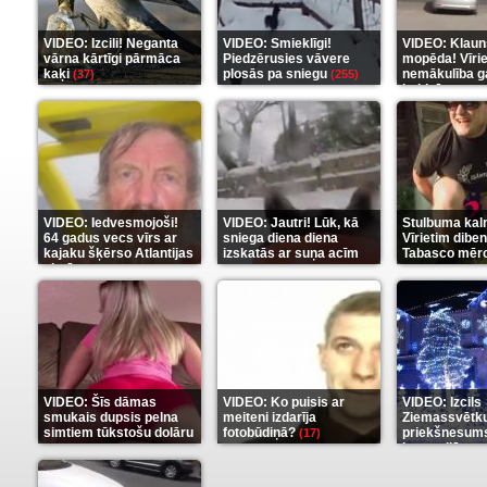
VIDEO: Izcili! Neganta
VIDEO: Smieklīgi!
VIDEO: Klaun
vārna kārtīgi pārmāca
Piedzērusies vāvere
mopēda! Vīri
kaķi
plosās pa sniegu
nemākulība g
(37)
(255)
beidzās ar tr
(289)
VIDEO: Iedvesmojoši!
VIDEO: Jautri! Lūk, kā
Stulbuma kal
64 gadus vecs vīrs ar
sniega diena diena
Vīrietim diben
kajaku šķērso Atlantijas
izskatās ar suņa acīm
Tabasco mērc
okeānu
(5)
(6)
(7)
VIDEO: Šīs dāmas
VIDEO: Ko puisis ar
VIDEO: Izcils
smukais dupsis pelna
meiteni izdarīja
Ziemassvētk
simtiem tūkstošu dolāru
fotobūdiņā?
priekšnesums
(17)
karu stilā
(9)
(7)