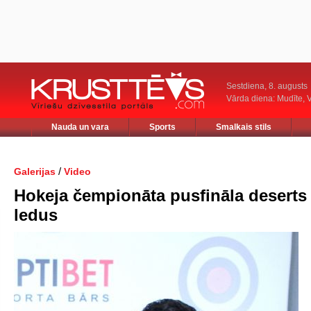
Sestdiena, 8. augusts
Vārda diena: Mudīte, V
Nauda un vara
Sports
Smalkais stils
/
Galerijas
Video
Hokeja čempionāta pusfināla deserts
ledus