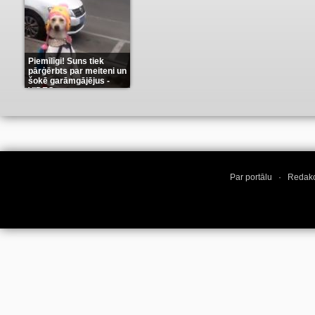
Piemīlīgi! Suns tiek
pārģērbts par meiteni un
šokē garāmgājējus -
VIDEO
(8)
Par portālu
·
Redakc