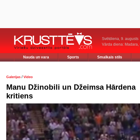
Svētdiena, 9. augusts
Vārda diena: Madara
Nauda un vara
Sports
Smalkais stils
/
Galerijas
Video
Manu Džinobili un Džeimsa Hārdena
kritiens