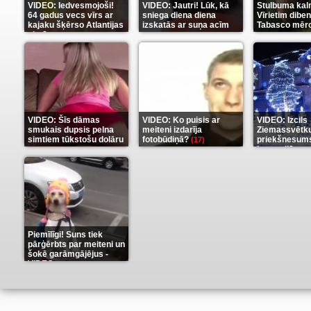
VIDEO: Iedvesmojoši!
VIDEO: Jautri! Lūk, kā
Stulbuma kal
64 gadus vecs vīrs ar
sniega diena diena
Vīrietim diben
kajaku šķērso Atlantijas
izskatās ar suņa acīm
Tabasco mērc
okeānu
(5)
(6)
(7)
VIDEO: Šīs dāmas
VIDEO: Ko puisis ar
VIDEO: Izcils
smukais dupsis pelna
meiteni izdarīja
Ziemassvētk
simtiem tūkstošu dolāru
fotobūdiņā?
priekšnesums
(17)
karu stilā
(9)
(7)
Piemīlīgi! Suns tiek
pārģērbts par meiteni un
šokē garāmgājējus -
VIDEO
(8)