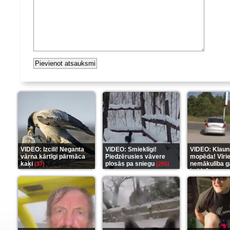
VIDEO: Izcili! Neganta
VIDEO: Smieklīgi!
VIDEO: Klaun
vārna kārtīgi pārmāca
Piedzērusies vāvere
mopēda! Vīri
kaķi
plosās pa sniegu
nemākulība g
(37)
(255)
beidzās ar tr
(289)