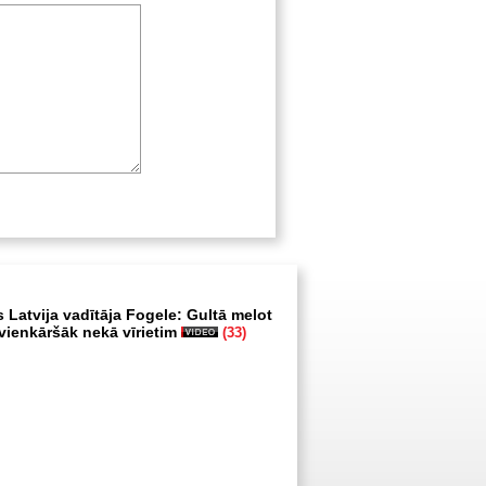
 Latvija vadītāja Fogele: Gultā melot
r vienkāršāk nekā vīrietim
(33)