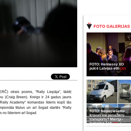
FOTO GALERIJAS
FOTO: Hennessy XO
pulcē Latvijas eliti
(32)
(ERČ) otrais posms, "Rally Liepāja", tādēļ
īnu (Craig Breen). Kreigs ir 24 gadus jauns
ot Rally Academy” komandas līderis kopš tās
pionāta titulus un arī šogad startēs “Rally
FOTO: Nepieciešams
s no līderiem arī šogad.
kravas vai pasažieru
transports? Mierīgi -
ieskaties šeit
(35)