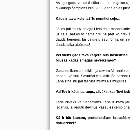
Astoņu gadu vecumā sāku braukt ar gokartu, jo 
divkārtējs čempions Īrijā. 2009.gadā arī es piev
Kāda ir tava ikdiena? Tu nemitīgi ceļo...
Jā, es ļoti daudz ceļoju! Liela daļa manas ikdi
uz ceļa, bet es to nemainītu ne pret ko citu-
daudz trenējos, lai uzturētu sevi formā un sa
daudz laika atpūsties!
Vēl viens gads tavā karjerā būs noslēdzies. 
bijušas kādas smagas neveiksmes?
Gada notikums noteikti bija uzvara Akropoles rall
ar senu vēsturi. Savukārt visu atlikušo sezon
Labā ziņa, nu jau tas viss mums aiz muguras.
Vai Tev ir kāds paraugs, cilvēks, kas Tevi ie
Tāds cilvēks kā Sebastians Lēbs ir katra ja
izdarījis, lai iegūtu deviņus Pasaules čempiona 
Kā ir būt jaunam, profesionālam braucējam
draudzenei?