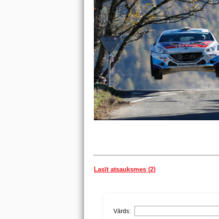
Lasīt atsauksmes (2)
Vārds: