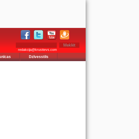
redakcija@krusttevs.com
snīcas
Dzīvesstils