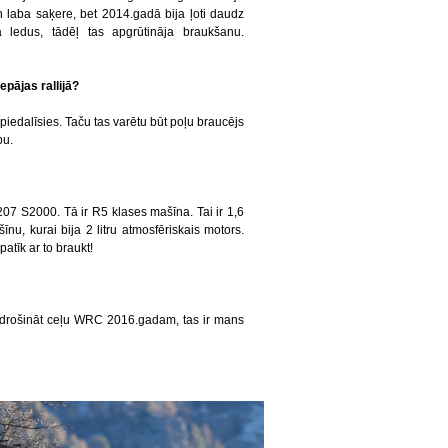
n laba saķere, bet 2014.gadā bija ļoti daudz
a ledus, tādēļ tas apgrūtināja braukšanu.
pājas rallijā?
s piedalīsies. Taču tas varētu būt poļu braucējs
bu.
7 S2000. Tā ir R5 klases mašīna. Tai ir 1,6
īnu, kurai bija 2 litru atmosfēriskais motors.
 patīk ar to braukt!
drošināt ceļu WRC 2016.gadam, tas ir mans