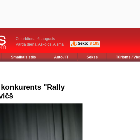
Ceturtdiena, 6. augusts
Seko:
8 185
Vārda diena: Askolds, Aisma
Smalkais stils
Auto / IT
Sekss
Tūrisms / Vie
 konkurents "Rally
vičš