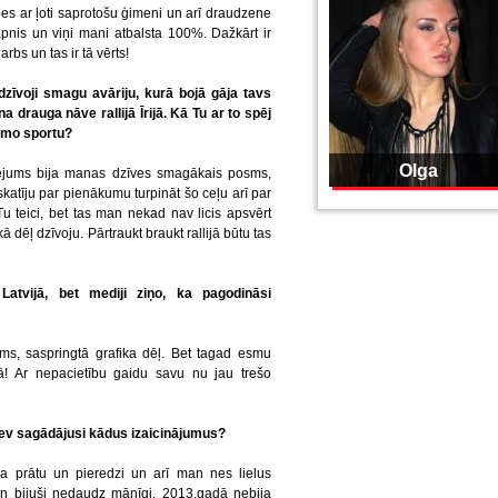
ies ar ļoti saprotošu ģimeni un arī draudzene
pnis un viņi mani atbalsta 100%. Dažkārt ir
rbs un tas ir tā vērts!
iedzīvoji smagu avāriju, kurā bojā gāja tavs
 drauga nāve rallijā Īrijā. Kā Tu ar to spēj
amo sportu?
Olga
ējums bija manas dzīves smagākais posms,
katīju par pienākumu turpināt šo ceļu arī par
u Tu teici, bet tas man nekad nav licis apsvērt
 dēļ dzīvoju. Pārtraukt braukt rallijā būtu tas
 Latvijā, bet mediji ziņo, ka pagodināsi
ms, saspringtā grafika dēļ. Bet tagad esmu
ijā! Ar nepacietību gaidu savu nu jau trešo
Tev sagādājusi kādus izaicinājumus?
asa prātu un pieredzi un arī man nes lielus
an bijuši nedaudz mānīgi. 2013.gadā nebija