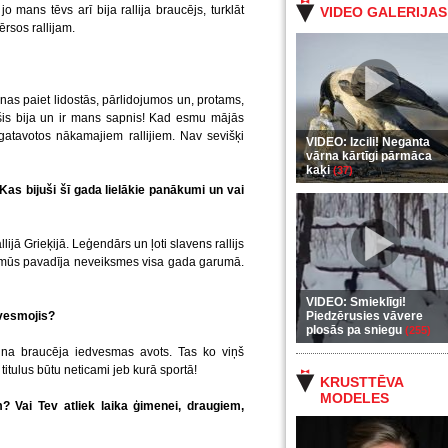
mans tēvs arī bija rallija braucējs, turklāt
VIDEO GALERIJAS
ērsos rallijam.
enas paiet lidostās, pārlidojumos un, protams,
 šis bija un ir mans sapnis! Kad esmu mājās
gatavotos nākamajiem rallijiem. Nav sevišķi
VIDEO: Izcili! Neganta
vārna kārtīgi pārmāca
kaķi
(37)
Kas bijuši šī gada lielākie panākumi un vai
ijā Grieķijā. Leģendārs un ļoti slavens rallijs
u mūs pavadīja neveiksmes visa gada garumā.
VIDEO: Smieklīgi!
dvesmojis?
Piedzērusies vāvere
plosās pa sniegu
(255)
una braucēja iedvesmas avots. Tas ko viņš
titulus būtu neticami jeb kurā sportā!
KRUSTTĒVA
MODELES
? Vai Tev atliek laika ģimenei, draugiem,