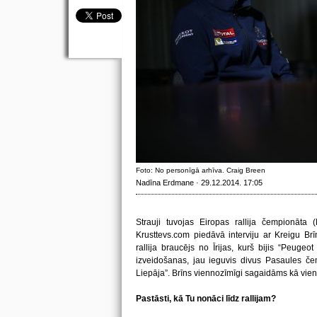
Foto: No personīgā arhīva. Craig Breen
Nadīna Erdmane · 29.12.2014. 17:05
Strauji tuvojas Eiropas rallija čempionāta 
Krusttevs.com piedāvā interviju ar Kreigu Br
rallija braucējs no Īrijas, kurš bijis “Peuge
izveidošanas, jau ieguvis divus Pasaules čem
Liepāja”. Brīns viennozīmīgi sagaidāms kā vien
Pastāsti, kā Tu nonāci līdz rallijam?