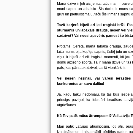
Mana dzīve ir ļoti aizņemta, taču man ir paveic
mani saprot un atbalsta. Šis darbs ir mans sa
grūti un pietrūkst māju, taču šis ir mans sapņu da
Tavā karjerā bijuši arī ļoti traģiski brīži. P
stūrmanis un labākais draugs, nesen vēl viena
sadzīvot? Vai neesi apsvēris pamest šo bīst
Protams, Gereta, mana labākā drauga, zaud
taču mums bija kopīgs sapnis, tādēļ jutu un uzs
viņu. Ir bijuši arī citi traģiski momenti, kā ja
domu aiziet no sporta. Tā ir mana dzīve un tas kā
pats, kas pārtraukt dzīvot, tas tā vienkārši ir.
Vēl nesen nezināji, vai varēsi ierasties
konkurentus ar savu dalību!
Jā, kādu laiku nedomāju, ka tas būs iespēja
priecīgs paziņot, ka februārī ieradīšos Latv
atgriešanos.
Kā Tev patīk mūsu ātrumposmi? Vai Latvija 
Man patīk Latvijas ātrumposmi, ļoti ātri, pr
izaicinājumus. Laikapstākļi pēdējos gados g