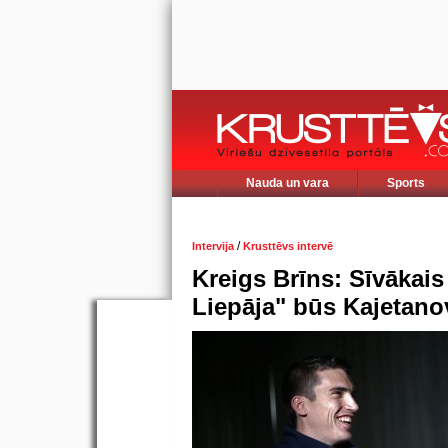
Nauda un vara
Sports
/
Intervija
Krusttēvs intervē
Kreigs Brīns: Sīvākais
Liepāja" būs Kajetano