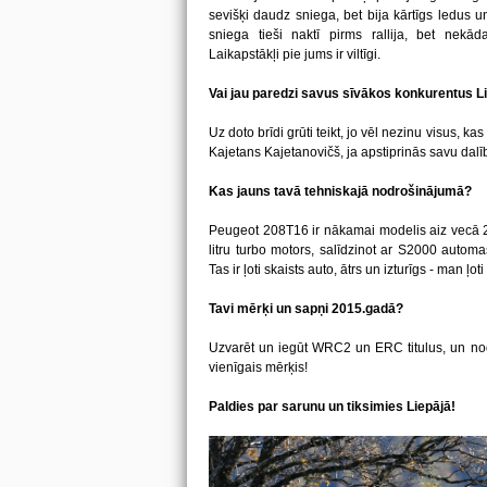
sevišķi daudz sniega, bet bija kārtīgs ledus u
sniega tieši naktī pirms rallija, bet nekād
Laikapstākļi pie jums ir viltīgi.
Vai jau paredzi savus sīvākos konkurentus Lie
Uz doto brīdi grūti teikt, jo vēl nezinu visus, ka
Kajetans Kajetanovičš, ja apstiprinās savu dalī
Kas jauns tavā tehniskajā nodrošinājumā?
Peugeot 208T16 ir nākamai modelis aiz vecā 20
litru turbo motors, salīdzinot ar S2000 automaš
Tas ir ļoti skaists auto, ātrs un izturīgs - man ļoti
Tavi mērķi un sapņi 2015.gadā?
Uzvarēt un iegūt WRC2 un ERC titulus, un no
vienīgais mērķis!
Paldies par sarunu un tiksimies Liepājā!