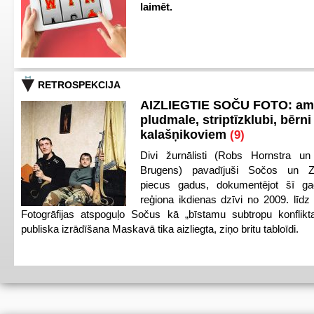
laimēt.
RETROSPEKCIJA
AIZLIEGTIE SOČU FOTO: am
pludmale, striptīzklubi, bērni
kalašņikoviem
(9)
Divi žurnālisti (Robs Hornstra u
Brugens) pavadījuši Sočos un Z
piecus gadus, dokumentējot šī ga
reģiona ikdienas dzīvi no 2009. līd
Fotogrāfijas atspoguļo Sočus kā „bīstamu subtropu konflikt
publiska izrādīšana Maskavā tika aizliegta, ziņo britu tabloīdi.