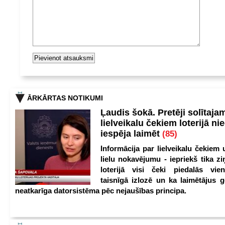
ĀRKĀRTAS NOTIKUMI
Ļaudis šokā. Pretēji solītaja
lielveikalu čekiem loterijā ni
iespēja laimēt
(85)
Informācija par lielveikalu čekiem 
lielu nokavējumu - iepriekš tika zi
loterijā visi čeki piedalās vien
taisnīgā izlozē un ka laimētājus g
neatkarīga datorsistēma pēc nejaušības principa.