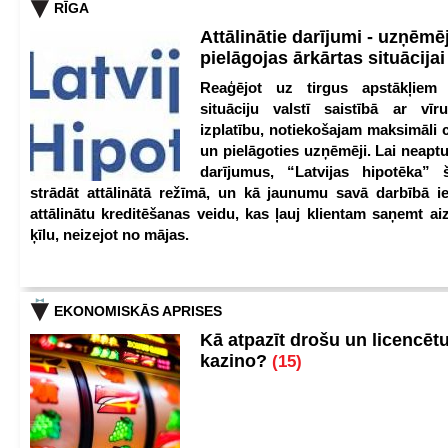
RĪGA
Attālinātie darījumi - uzņēmēj
pielāgojas ārkārtas situācija
Reaģējot uz tirgus apstākļiem
situāciju valstī saistībā ar vīr
izplatību, notiekošajam maksimāli 
un pielāgoties uzņēmēji. Lai neaptu
darījumus, “Latvijas hipotēka” 
strādāt attālinātā režīmā, un kā jaunumu savā darbībā iev
attālinātu kreditēšanas veidu, kas ļauj klientam saņemt a
ķīlu, neizejot no mājas.
EKONOMISKĀS APRISES
Kā atpazīt drošu un licencēt
kazino?
(15)