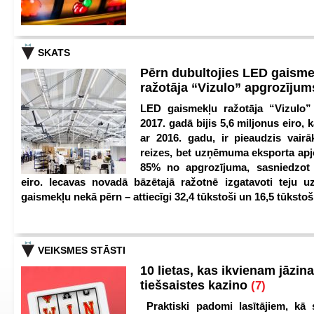
SKATS
Pērn dubultojies LED gaisme
ražotāja “Vizulo” apgrozīju
LED gaismekļu ražotāja “Vizulo”
2017. gadā bijis 5,6 miljonus eiro, k
ar 2016. gadu, ir pieaudzis vair
reizes, bet uzņēmuma eksporta apj
85% no apgrozījuma, sasniedzot 
eiro. Iecavas novadā bāzētajā ražotnē izgatavoti teju u
gaismekļu nekā pērn – attiecīgi 32,4 tūkstoši un 16,5 tūkstoš
VEIKSMES STĀSTI
10 lietas, kas ikvienam jāzina
tiešsaistes kazino
(7)
Praktiski padomi lasītājiem, kā 