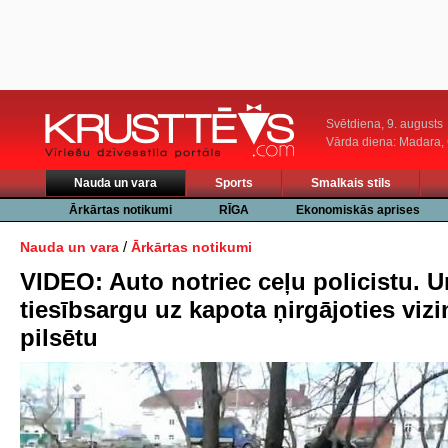
Svētdiena, 9. augusts
Vārda diena: Madara
Nauda un vara
Sports
Smalkais stils
Ārkārtas notikumi
RĪGA
Ekonomiskās aprises
/
Nauda un vara
Ārkārtas notikumi
VIDEO: Auto notriec ceļu policistu. U
tiesībsargu uz kapota ņirgājoties viz
pilsētu