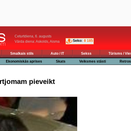
Ceturtdiena, 6. augusts
Seko:
8 185
Vārda diena: Askolds, Aisma
Smalkais stils
Auto / IT
Sekss
Tūrisms / Vie
Ekonomiskās aprises
Skats
Veiksmes stāsti
Retros
rtjomam pieveikt