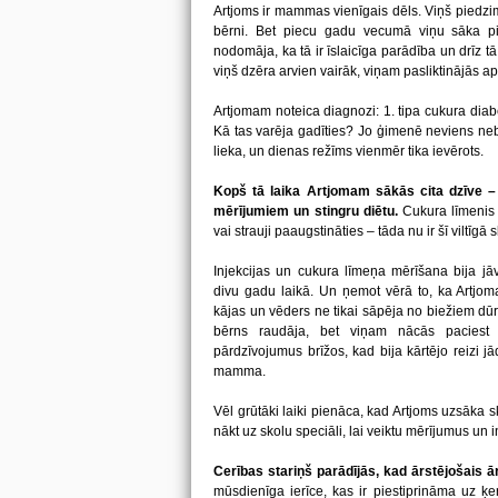
Artjoms ir mammas vienīgais dēls. Viņš piedzima 
bērni. Bet piecu gadu vecumā viņu sāka 
nodomāja, ka tā ir īslaicīga parādība un drīz 
viņš dzēra arvien vairāk, viņam pasliktinājās a
Artjomam noteica diagnozi: 1. tipa cukura dia
Kā tas varēja gadīties? Jo ģimenē neviens nebi
lieka, un dienas režīms vienmēr tika ievērots.
Kopš tā laika Artjomam sākās cita dzīve –
mērījumiem un stingru diētu.
Cukura līmenis 
vai strauji paaugstināties – tāda nu ir šī viltīgā
Injekcijas un cukura līmeņa mērīšana bija jāv
divu gadu laikā. Un ņemot vērā to, ka Artjoma
kājas un vēders ne tikai sāpēja no biežiem dūri
bērns raudāja, bet viņam nācās paciest
pārdzīvojumus brīžos, kad bija kārtējo reizi 
mamma.
Vēl grūtāki laiki pienāca, kad Artjoms uzsāka 
nākt uz skolu speciāli, lai veiktu mērījumus un i
Cerības stariņš parādījās, kad ārstējošais ā
mūsdienīga ierīce, kas ir piestiprināma uz ķe