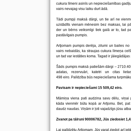
cukura līmeni asinīs un nepieciešamības gadī
vairs nevajag visu laiku durt ādā.
Tādi pumpji maksā dārgi, un tie arī ne vienm
uzstādīts vienam mēnesim bez maksas, lai pār
der un bērns veiksmīgi tiek galā ar to, tad 
pastāvīgais pumpis.
Artjomam pumpis derēja, zilumi un bailes no
vairs nebaidās, ka straujas cukura līmeņa celš
un tad var iestāties koma. Tagad ir jāiegādājas
Šāds pumpis maksā patiešām dārgi – 2710.40 e
adatas, rezervuāri, katetri un citas lie
498 eiro. Palīdzība būs nepieciešama turpmāk
Pavisam ir nepieciešami 15 509,42 eiro.
Māmiņa viena pati audzina savu dēlu, viņai 
kāda vienmēr būtu kopā ar Artjomu. Bet, pat p
daudz naudas. Viņām ir ļoti vajadzīgs jūsu atbal
Zvanot pa tālruni 90006782, Jūs ziedosiet 1,
Lai palīdzētu Artjomam, Jūs varat ziedot arī 