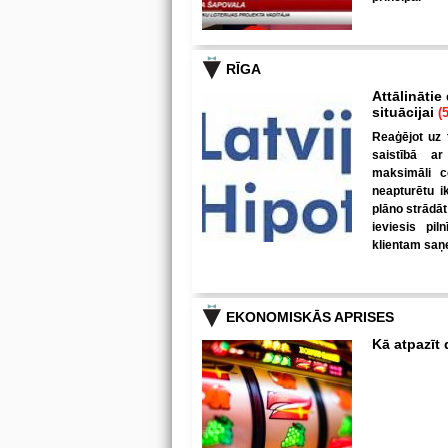
RĪGA
Attālinātie
situācijai
(5
Reaģējot uz 
saistībā ar
maksimāli c
neapturētu i
plāno strādāt
ieviesis pil
klientam saņe
EKONOMISKĀS APRISES
Kā atpazīt