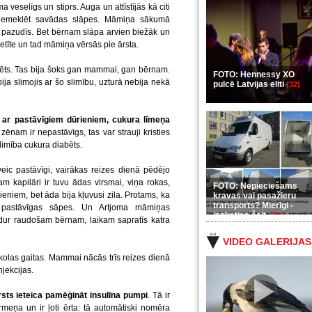
veselīgs un stiprs. Auga un attīstījās kā citi
piemeklēt savādas slāpes. Māmiņa sākumā
tā pazudīs. Bet bērnam slāpa arvien biežāk un
petīte un tad māmiņa vērsās pie ārsta.
bēts. Tas bija šoks gan mammai, gan bērnam.
FOTO: Hennessy XO
ja slimojis ar šo slimību, uzturā nebija nekā
pulcē Latvijas eliti
(32)
 ar pastāvīgiem dūrieniem, cukura līmeņa
zēnam ir nepastāvīgs, tas var strauji kristies
 slimība cukura diabēts.
eic pastāvīgi, vairākas reizes dienā pēdējo
m kapilāri ir tuvu ādas virsmai, viņa rokas,
FOTO: Nepieciešams
eniem, bet āda bija kļuvusi zila. Protams, ka
kravas vai pasažieru
transports? Mierīgi -
 pastāvīgas sāpes. Un Artjoma māmiņas
ieskaties šeit
(35)
jādur raudošam bērnam, laikam sapratīs katra
VIDEO GALERIJAS
skolas gaitas. Mammai nācās trīs reizes dienā
njekcijas.
rsts ieteica pamēģināt insulīna pumpi
. Tā ir
rmeņa un ir ļoti ērta: tā automātiski nomēra