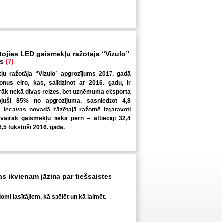
tojies LED gaismekļu ražotāja “Vizulo”
ms
(7)
u ražotāja “Vizulo” apgrozījums 2017. gadā
ljonus eiro, kas, salīdzinot ar 2016. gadu, ir
irāk nekā divas reizes, bet uzņēmuma eksporta
ojuši 85% no apgrozījuma, sasniedzot 4,8
o. Iecavas novadā bāzētajā ražotnē izgatavoti
 vairāk gaismekļu nekā pērn – attiecīgi 32,4
6,5 tūkstoši 2016. gadā.
kas ikvienam jāzina par tiešsaistes
omi lasītājiem, kā spēlēt un kā laimēt.