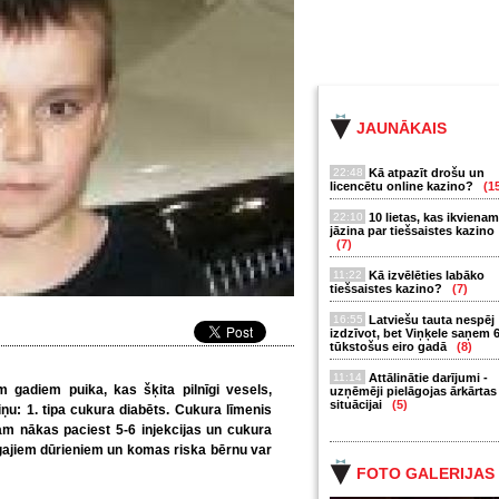
JAUNĀKAIS
22:48
Kā atpazīt drošu un
licencētu online kazino?
(1
22:10
10 lietas, kas ikvienam
jāzina par tiešsaistes kazino
(7)
11:22
Kā izvēlēties labāko
tiešsaistes kazino?
(7)
16:55
Latviešu tauta nespēj
izdzīvot, bet Viņķele saņem 
tūkstošus eiro gadā
(8)
11:14
Attālinātie darījumi -
 gadiem puika, kas šķita pilnīgi vesels,
uzņēmēji pielāgojas ārkārtas
situācijai
(5)
u: 1. tipa cukura diabēts. Cukura līmenis
ņam nākas paciest 5-6 injekcijas un cukura
gajiem dūrieniem un komas riska bērnu var
FOTO GALERIJAS