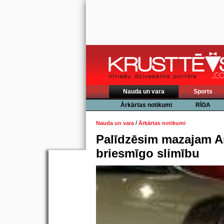
Nauda un vara
Sports
Ārkārtas notikumi
RĪGA
/
Nauda un vara
Ārkārtas notikumi
Palīdzēsim mazajam A
briesmīgo slimību