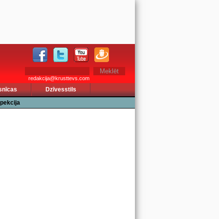
redakcija@krusttevs.com
snīcas
Dzīvesstils
pekcija