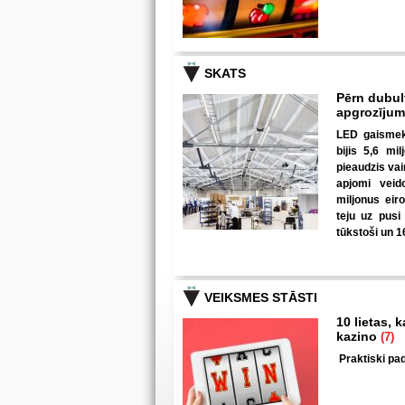
SKATS
Pērn dubul
apgrozīju
LED gaismekļ
bijis 5,6 mi
pieaudzis va
apjomi veid
miljonus eir
teju uz pusi
tūkstoši un 1
VEIKSMES STĀSTI
10 lietas, 
kazino
(7)
Praktiski pad