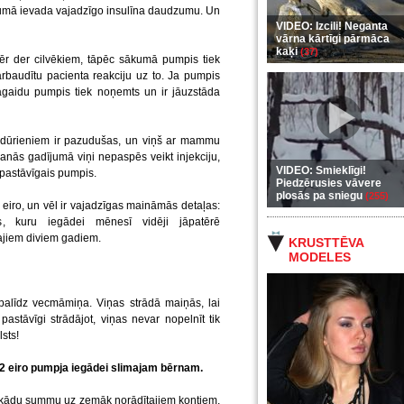
jumā ievada vajadzīgo insulīna daudzumu. Un
VIDEO: Izcili! Neganta
vārna kārtīgi pārmāca
kaķi
(37)
ēr der cilvēkiem, tāpēc sākumā pumpis tiek
baudītu pacienta reakciju uz to. Ja pumpis
pagaidu pumpis tiek noņemts un ir jāuzstāda
 dūrieniem ir pazudušas, un viņš ar mammu
anās gadījumā viņi nepaspēs veikt injekciju,
VIDEO: Smieklīgi!
 pastāvīgais pumpis.
Piedzērusies vāvere
plosās pa sniegu
(255)
iro, un vēl ir vajadzīgas maināmās detaļas:
tas, kuru iegādei mēnesī vidēji jāpatērē
ajiem diviem gadiem.
KRUSTTĒVA
MODELES
palīdz vecmāmiņa. Viņas strādā maiņās, lai
astāvīgi strādājot, viņas nevar nopelnīt tik
sts!
42 eiro pumpja iegādei slimajam bērnam.
jebkādu summu uz zemāk norādītajiem kontiem,