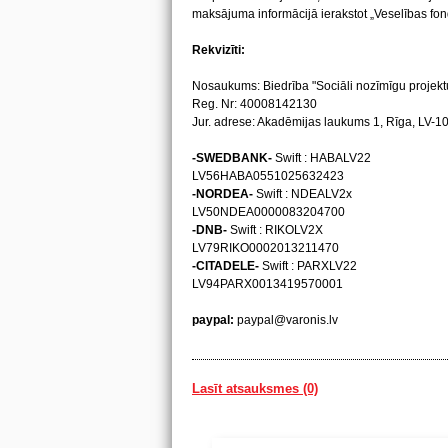
maksājuma informācijā ierakstot „Veselības f
Rekvizīti:
Nosaukums: Biedrība "Sociāli nozīmīgu projektu
Reg. Nr: 40008142130
Jur. adrese: Akadēmijas laukums 1, Rīga, LV-1
-SWEDBANK-
Swift : HABALV22
LV56HABA0551025632423
-NORDEA-
Swift : NDEALV2x
LV50NDEA0000083204700
-DNB-
Swift : RIKOLV2X
LV79RIKO0002013211470
-CITADELE-
Swift : PARXLV22
LV94PARX0013419570001
paypal:
paypal@varonis.lv
Lasīt atsauksmes (0)