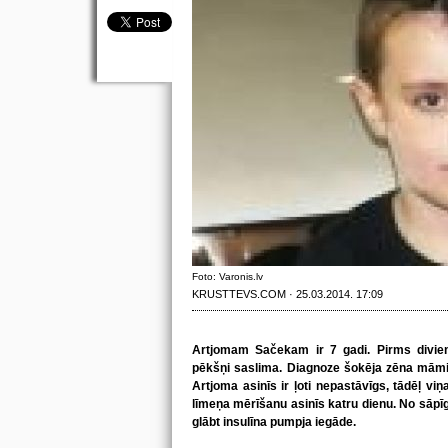
Foto: Varonis.lv
KRUSTTEVS.COM · 25.03.2014. 17:09
Artjomam Sačekam ir 7 gadi. Pirms diviem
pēkšņi saslima. Diagnoze šokēja zēna māmiņ
Artjoma asinīs ir ļoti nepastāvīgs, tādēļ vi
līmeņa mērīšanu asinīs katru dienu. No sāpī
glābt insulīna pumpja iegāde.