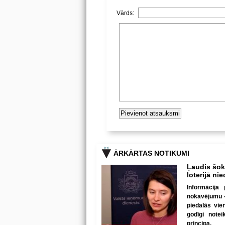
Vārds:
ĀRKĀRTAS NOTIKUMI
Ļaudis šokā
loterijā ni
Informācija 
nokavējumu - 
piedalās vie
godīgi note
principa.