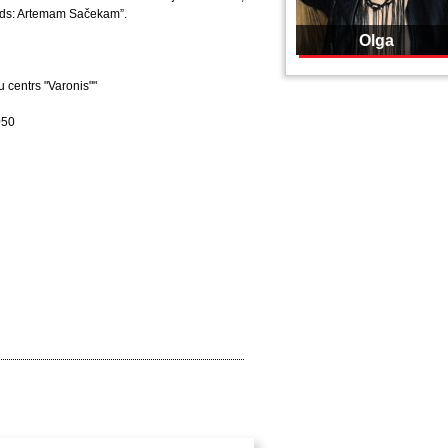
onds: Artemam Sačekam”.
Olga
 centrs "Varonis""
050