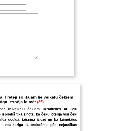
. Pretēji solītajam lielveikalu čekiem
ecīga iespēja laimēt
(85)
par lielveikalu čekiem uzradusies ar lielu
iepriekš tika ziņots, ka čeku loterijā visi čeki
nlīdz godīgā, taisnīgā izlozē un ka laimētājus
iks neatkarīga datorsistēma pēc nejaušības