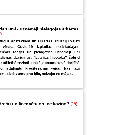
 darījumi - uzņēmēji pielāgojas ārkārtas
)
tirgus apstākļiem un ārkārtas situāciju valstī
 vīrusa Covid-19 izplatību, notiekošajam
enšas reaģēt un pielāgoties uzņēmēji. Lai
kdienas darījumus, “Latvijas hipotēka” šobrīd
 attālinātā režīmā, un kā jaunumu savā darbībā
nīgi attālinātu kreditēšanas veidu, kas ļauj
mt aizdevumu pret ķīlu, neizejot no mājas.
 drošu un licencētu online kazino?
(15)