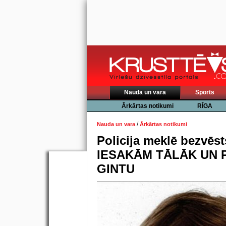
Nauda un vara
Sports
Ārkārtas notikumi
RĪGA
/
Nauda un vara
Ārkārtas notikumi
Policija meklē bezvēst
IESAKĀM TĀLĀK UN 
GINTU