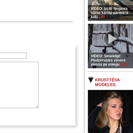
VIDEO: Izcili! Neganta
vārna kārtīgi pārmāca
kaķi
(37)
VIDEO: Smieklīgi!
Piedzērusies vāvere
plosās pa sniegu
(255)
KRUSTTĒVA
MODELES