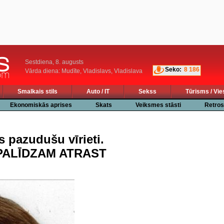
Sestdiena, 8. augusts
Seko:
8 186
Vārda diena: Mudīte, Vladislavs, Vladislava
Smalkais stils
Auto / IT
Sekss
Tūrisms / Vie
Ekonomiskās aprises
Skats
Veiksmes stāsti
Retros
s pazudušu vīrieti.
PALĪDZAM ATRAST