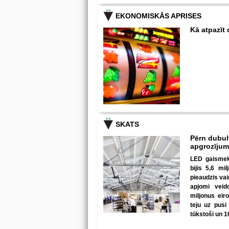
EKONOMISKĀS APRISES
Kā atpazīt
SKATS
Pērn dubul
apgrozīju
LED gaismekļ
bijis 5,6 mi
pieaudzis va
apjomi veid
miljonus eir
teju uz pusi
tūkstoši un 1