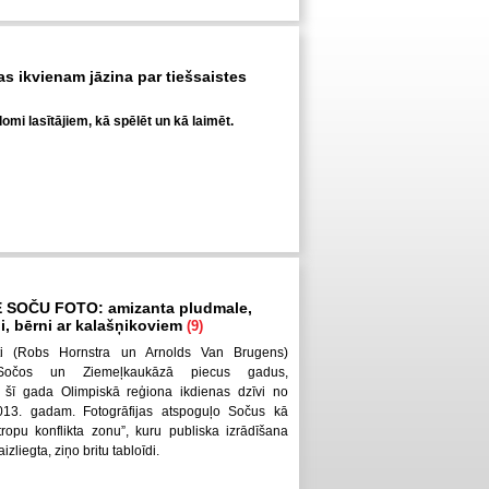
kas ikvienam jāzina par tiešsaistes
omi lasītājiem, kā spēlēt un kā laimēt.
E SOČU FOTO: amizanta pludmale,
bi, bērni ar kalašņikoviem
(9)
sti (Robs Hornstra un Arnolds Van Brugens)
 Sočos un Ziemeļkaukāzā piecus gadus,
 šī gada Olimpiskā reģiona ikdienas dzīvi no
013. gadam. Fotogrāfijas atspoguļo Sočus kā
ropu konflikta zonu”, kuru publiska izrādīšana
zliegta, ziņo britu tabloīdi.