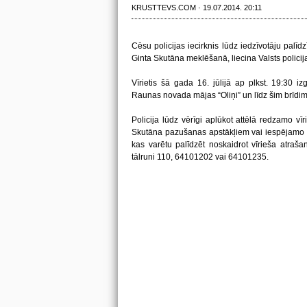
KRUSTTEVS.COM · 19.07.2014. 20:11
Cēsu policijas iecirknis lūdz iedzīvotāju pal
Ginta Skutāna meklēšanā, liecina Valsts policij
Vīrietis šā gada 16. jūlijā ap plkst. 19:30 i
Raunas novada mājas “Oliņi” un līdz šim brīdim
Policija lūdz vērīgi aplūkot attēlā redzamo vīr
Skutāna pazušanas apstākļiem vai iespējamo at
kas varētu palīdzēt noskaidrot vīrieša atraša
tālruni 110, 64101202 vai 64101235.