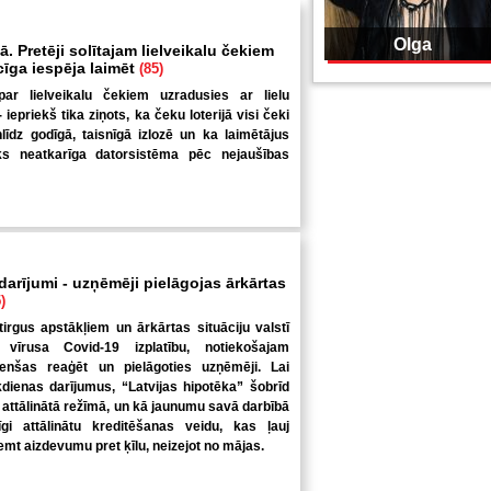
Olga
. Pretēji solītajam lielveikalu čekiem
ecīga iespēja laimēt
(85)
par lielveikalu čekiem uzradusies ar lielu
iepriekš tika ziņots, ka čeku loterijā visi čeki
nlīdz godīgā, taisnīgā izlozē un ka laimētājus
iks neatkarīga datorsistēma pēc nejaušības
 darījumi - uzņēmēji pielāgojas ārkārtas
)
tirgus apstākļiem un ārkārtas situāciju valstī
 vīrusa Covid-19 izplatību, notiekošajam
enšas reaģēt un pielāgoties uzņēmēji. Lai
kdienas darījumus, “Latvijas hipotēka” šobrīd
 attālinātā režīmā, un kā jaunumu savā darbībā
nīgi attālinātu kreditēšanas veidu, kas ļauj
mt aizdevumu pret ķīlu, neizejot no mājas.