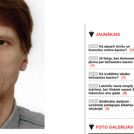
JAUNĀKAIS
22:48
Kā atpazīt drošu un
licencētu online kazino?
(1
22:10
10 lietas, kas ikvienam
jāzina par tiešsaistes kazino
(7)
11:22
Kā izvēlēties labāko
tiešsaistes kazino?
(7)
16:55
Latviešu tauta nespēj
izdzīvot, bet Viņķele saņem 
tūkstošus eiro gadā
(8)
11:14
Attālinātie darījumi -
uzņēmēji pielāgojas ārkārtas
situācijai
(5)
FOTO GALERIJAS