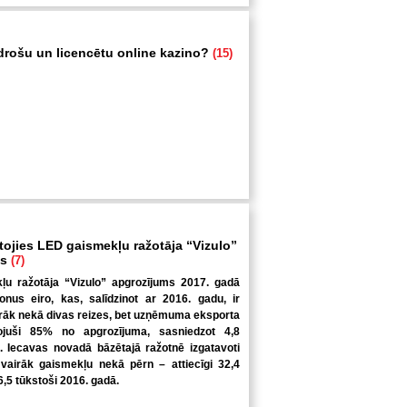
 drošu un licencētu online kazino?
(15)
tojies LED gaismekļu ražotāja “Vizulo”
ms
(7)
u ražotāja “Vizulo” apgrozījums 2017. gadā
ljonus eiro, kas, salīdzinot ar 2016. gadu, ir
irāk nekā divas reizes, bet uzņēmuma eksporta
ojuši 85% no apgrozījuma, sasniedzot 4,8
o. Iecavas novadā bāzētajā ražotnē izgatavoti
 vairāk gaismekļu nekā pērn – attiecīgi 32,4
6,5 tūkstoši 2016. gadā.