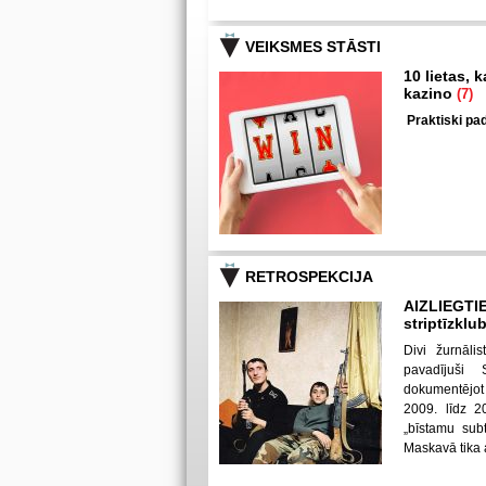
VEIKSMES STĀSTI
10 lietas, 
kazino
(7)
Praktiski pad
RETROSPEKCIJA
AIZLIEGTI
striptīzklu
Divi žurnāli
pavadījuši
dokumentējot
2009. līdz 2
„bīstamu subt
Maskavā tika ai