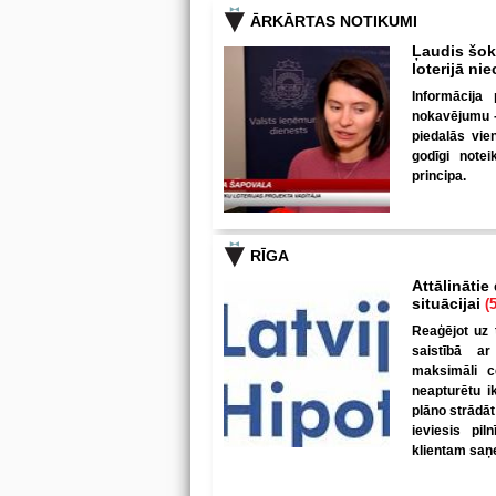
ĀRKĀRTAS NOTIKUMI
Ļaudis šokā
loterijā ni
Informācija 
nokavējumu - 
piedalās vie
godīgi note
principa.
RĪGA
Attālinātie
situācijai
(5
Reaģējot uz 
saistībā ar
maksimāli c
neapturētu i
plāno strādāt
ieviesis pil
klientam saņe