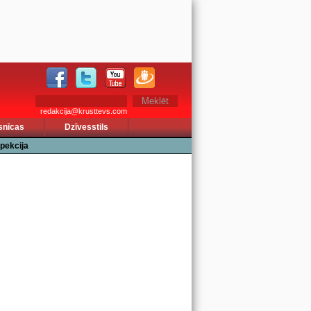
redakcija@krusttevs.com
snīcas
Dzīvesstils
pekcija