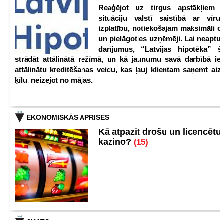
Reaģējot uz tirgus apstākļiem
situāciju valstī saistībā ar vīr
izplatību, notiekošajam maksimāli 
un pielāgoties uzņēmēji. Lai neaptu
darījumus, “Latvijas hipotēka” 
strādāt attālinātā režīmā, un kā jaunumu savā darbībā iev
attālinātu kreditēšanas veidu, kas ļauj klientam saņemt a
ķīlu, neizejot no mājas.
EKONOMISKĀS APRISES
Kā atpazīt drošu un licencēt
kazino?
(15)