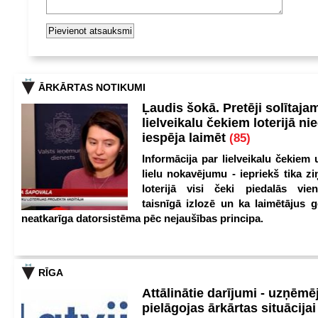
ĀRKĀRTAS NOTIKUMI
Ļaudis šokā. Pretēji solītaja
lielveikalu čekiem loterijā ni
iespēja laimēt
(85)
Informācija par lielveikalu čekiem 
lielu nokavējumu - iepriekš tika zi
loterijā visi čeki piedalās vien
taisnīgā izlozē un ka laimētājus g
neatkarīga datorsistēma pēc nejaušības principa.
RĪGA
Attālinātie darījumi - uzņēmēj
pielāgojas ārkārtas situācija