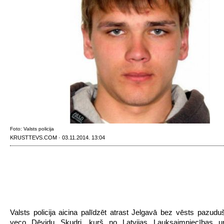
Foto: Valsts policija
KRUSTTEVS.COM · 03.11.2014. 13:04
Valsts policija aicina palīdzēt atrast Jelgavā bez vēsts pazud
veco Dēvidu Skudri, kurš no Latvijas Lauksaimniecības uni