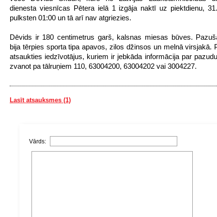
dienesta viesnīcas Pētera ielā 1 izgāja naktī uz piektdienu, 31.
pulksten 01:00 un tā arī nav atgriezies.
Dēvids ir 180 centimetrus garš, kalsnas miesas būves. Pazuš
bija tērpies sporta tipa apavos, zilos džinsos un melnā virsjakā. P
atsaukties iedzīvotājus, kuriem ir jebkāda informācija par pazud
zvanot pa tālruņiem 110, 63004200, 63004202 vai 3004227.
Lasīt atsauksmes (1)
Vārds: