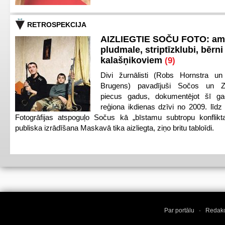
RETROSPEKCIJA
AIZLIEGTIE SOČU FOTO: am
pludmale, striptīzklubi, bērni
kalašņikoviem
(9)
Divi žurnālisti (Robs Hornstra u
Brugens) pavadījuši Sočos un Z
piecus gadus, dokumentējot šī ga
reģiona ikdienas dzīvi no 2009. līd
Fotogrāfijas atspoguļo Sočus kā „bīstamu subtropu konflikt
publiska izrādīšana Maskavā tika aizliegta, ziņo britu tabloīdi.
Par portālu
·
Redakc