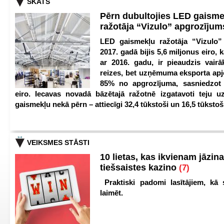
SKATS
Pērn dubultojies LED gaisme
ražotāja “Vizulo” apgrozīju
LED gaismekļu ražotāja “Vizulo”
2017. gadā bijis 5,6 miljonus eiro, k
ar 2016. gadu, ir pieaudzis vair
reizes, bet uzņēmuma eksporta apj
85% no apgrozījuma, sasniedzot 
eiro. Iecavas novadā bāzētajā ražotnē izgatavoti teju u
gaismekļu nekā pērn – attiecīgi 32,4 tūkstoši un 16,5 tūkstoš
VEIKSMES STĀSTI
10 lietas, kas ikvienam jāzina
tiešsaistes kazino
(7)
Praktiski padomi lasītājiem, kā 
laimēt.