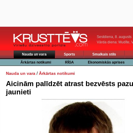
Sestdiena, 8. augusts
Vārda diena: Mudīte, V
Nauda un vara
Sports
Smalkais stils
Ārkārtas notikumi
RĪGA
Ekonomiskās aprises
/
Nauda un vara
Ārkārtas notikumi
Aicinām palīdzēt atrast bezvēsts pa
jaunieti