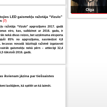
Olga
tojies LED gaismekļu ražotāja “Vizulo”
ms
(7)
u ražotāja “Vizulo” apgrozījums 2017. gadā
ljonus eiro, kas, salīdzinot ar 2016. gadu, ir
irāk nekā divas reizes, bet uzņēmuma eksporta
ojuši 85% no apgrozījuma, sasniedzot 4,8
o. Iecavas novadā bāzētajā ražotnē izgatavoti
 vairāk gaismekļu nekā pērn – attiecīgi 32,4
6,5 tūkstoši 2016. gadā.
kas ikvienam jāzina par tiešsaistes
omi lasītājiem, kā spēlēt un kā laimēt.