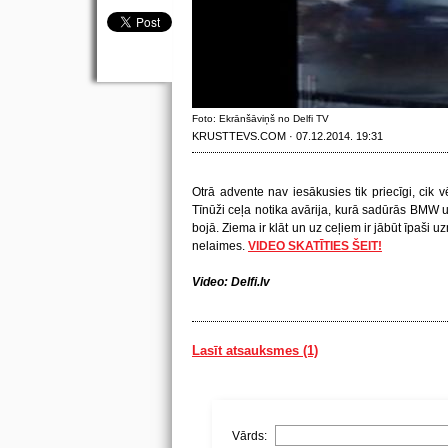
Foto: Ekrānšāviņš no Delfi TV
KRUSTTEVS.COM · 07.12.2014. 19:31
Otrā advente nav iesākusies tik priecīgi, cik v
Tīnūži ceļa notika avārija, kurā sadūrās BMW 
bojā.
Ziema ir klāt un uz ceļiem ir jābūt īpaši 
nelaimes.
VIDEO SKATĪTIES ŠEIT!
Video: Delfi.lv
Lasīt atsauksmes (1)
Vārds: