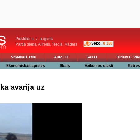
Piektdiena, 7. augusts
Seko:
8 186
Vārda diena: Alfrēds, Fredis, Madars
Smalkais stils
Auto / IT
Sekss
Tūrisms / Vie
Ekonomiskās aprises
Skats
Veiksmes stāsti
Retros
ka avārija uz