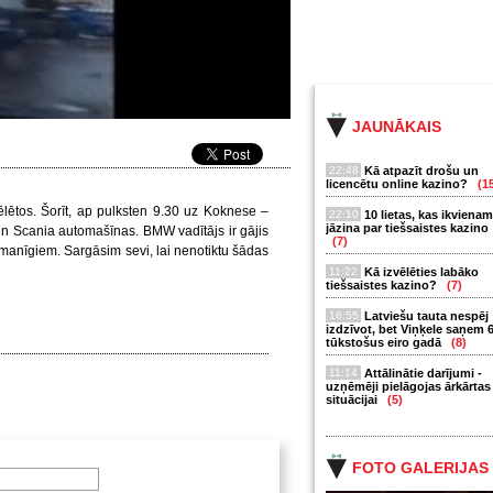
JAUNĀKAIS
22:48
Kā atpazīt drošu un
licencētu online kazino?
(1
ēlētos.
Šorīt, ap pulksten 9.30 uz Koknese –
22:10
10 lietas, kas ikvienam
jāzina par tiešsaistes kazino
un Scania automašīnas. BMW vadītājs ir gājis
(7)
uzmanīgiem. Sargāsim sevi, lai nenotiktu šādas
11:22
Kā izvēlēties labāko
tiešsaistes kazino?
(7)
16:55
Latviešu tauta nespēj
izdzīvot, bet Viņķele saņem 
tūkstošus eiro gadā
(8)
11:14
Attālinātie darījumi -
uzņēmēji pielāgojas ārkārtas
situācijai
(5)
FOTO GALERIJAS