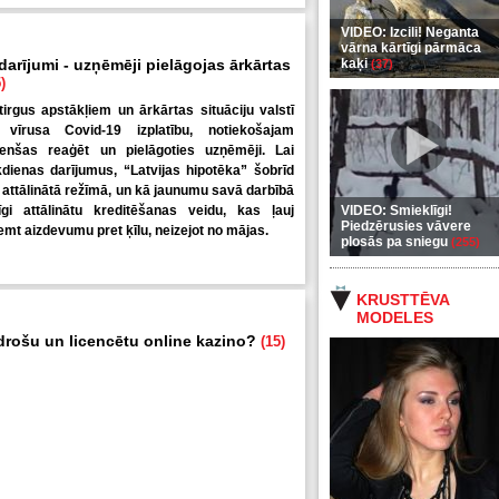
VIDEO: Izcili! Neganta
vārna kārtīgi pārmāca
 darījumi - uzņēmēji pielāgojas ārkārtas
kaķi
(37)
)
tirgus apstākļiem un ārkārtas situāciju valstī
 vīrusa Covid-19 izplatību, notiekošajam
enšas reaģēt un pielāgoties uzņēmēji. Lai
kdienas darījumus, “Latvijas hipotēka” šobrīd
 attālinātā režīmā, un kā jaunumu savā darbībā
nīgi attālinātu kreditēšanas veidu, kas ļauj
VIDEO: Smieklīgi!
Piedzērusies vāvere
mt aizdevumu pret ķīlu, neizejot no mājas.
plosās pa sniegu
(255)
KRUSTTĒVA
MODELES
 drošu un licencētu online kazino?
(15)