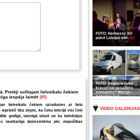
FOTO: Hennessy XO
pulcē Latvijas eliti
(32)
FOTO: Nepieciešams
kravas vai pasažieru
. Pretēji solītajam lielveikalu čekiem
transports? Mierīgi -
ecīga iespēja laimēt
ieskaties šeit
(85)
(35)
par lielveikalu čekiem uzradusies ar lielu
VIDEO GALERIJAS
iepriekš tika ziņots, ka čeku loterijā visi čeki
nlīdz godīgā, taisnīgā izlozē un ka laimētājus
iks neatkarīga datorsistēma pēc nejaušības