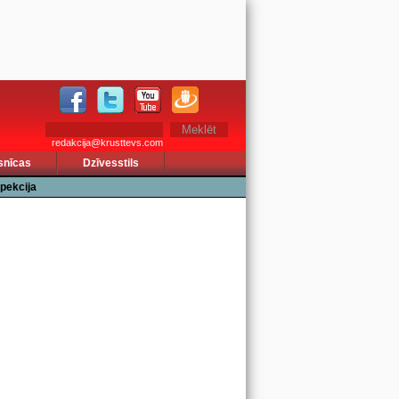
redakcija@krusttevs.com
snīcas
Dzīvesstils
pekcija