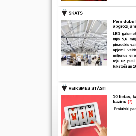
SKATS
Pērn dubul
apgrozīju
LED gaismekļ
bijis 5,6 mi
pieaudzis va
apjomi veid
miljonus eir
teju uz pusi
tūkstoši un 1
VEIKSMES STĀSTI
10 lietas, 
kazino
(7)
Praktiski pad