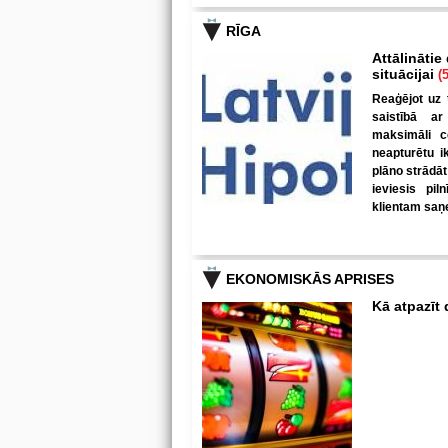
RĪGA
Attālinātie
situācijai
(5
Reaģējot uz 
saistībā ar
maksimāli c
neapturētu i
plāno strādāt
ieviesis pil
klientam saņe
EKONOMISKĀS APRISES
Kā atpazīt