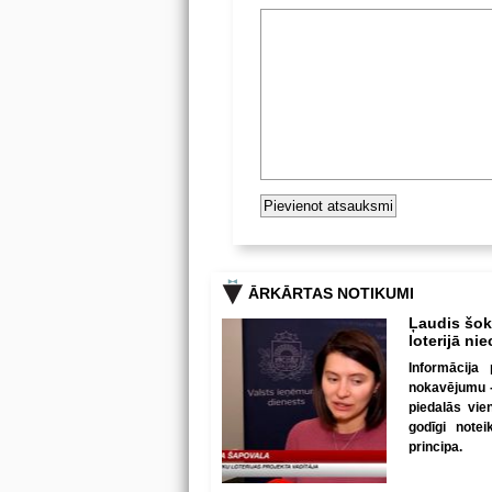
ĀRKĀRTAS NOTIKUMI
Ļaudis šokā
loterijā ni
Informācija 
nokavējumu - 
piedalās vie
godīgi note
principa.