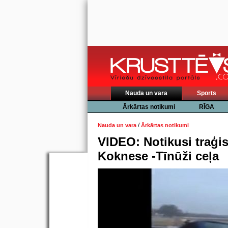
Nauda un vara
Sports
Ārkārtas notikumi
RĪGA
/
Nauda un vara
Ārkārtas notikumi
VIDEO: Notikusi traģis
Koknese -Tīnūži ceļa