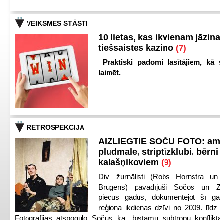
VEIKSMES STĀSTI
10 lietas, kas ikvienam jāzina
tiešsaistes kazino
(7)
Praktiski padomi lasītājiem, kā 
laimēt.
RETROSPEKCIJA
AIZLIEGTIE SOČU FOTO: am
pludmale, striptīzklubi, bērni
kalašņikoviem
(9)
Divi žurnālisti (Robs Hornstra u
Brugens) pavadījuši Sočos un Z
piecus gadus, dokumentējot šī ga
reģiona ikdienas dzīvi no 2009. līd
Fotogrāfijas atspoguļo Sočus kā „bīstamu subtropu konflikt