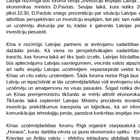
Latvijai nozīmīga būs foruma sesija „Investīciju iespējas Latvijā”
ekonomikas ministrs D.Pavļuts. Sesijas laikā, kura notiks 2
plkst.10.30, D.Pavļuts sniegs prezentāciju par situāciju Latvijas
attīstības perspektīvām un investīciju iespējām, bet pēc tam noti
un uzņēmēju diskusija par to, kādas ir galvenās Latvijas pr
investīciju piesaistē.
Ķīna ir nozīmīgs Latvijas partneris ar ievērojamu sadarbības
dažādās jomās. Kā viena no perspektīvākajām sadarbība
tranzīts, kas foruma laikā arī tiks īpaši izcelts. Latvijas līdzdalīb
būs apliecinājums Latvijas sasniegumiem, veicinās valsts atpazī
arī radīs iespēju Latvijas uzņēmējiem nepastarpināti veidot k
Ķīnas un citu valstu uzņēmējiem. Šāda foruma norise Rīgā ļaus 
Latviju un iepazīstināt ar tās uzņēmējdarbības vidi ievērojamu sk
uzņēmēju un amatpersonu no visas pasaules. Šogad notika div
un Ķīnas premjerministru tikšanās ar mērķi attīstīt ekonomik
Tikšanās laikā septembrī Latvijas Ministru prezidents iesnied
investīciju priekšlikumus transporta un loģistikas, kā arī info
komunikācijas tehnoloģiju jomās, paredzot konkrētas iespējas inv
Ķīnas uzņēmējdarbības forumu Rīgā organizē starptautiskā or
„Horasis”, kuras darbība vērsta uz jauno ekonomisko spēku - Ķīna
Krievijas un Arābu valstu – efektīvu iekļaušanu globālajā tirg