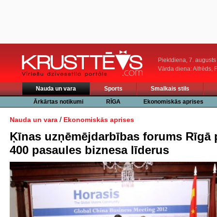
Piektdiena, 7. augusts
Vārda diena: Alfrēds, 
Nauda un vara
Sports
Smalkais stils
Ārkārtas notikumi
RĪGA
Ekonomiskās aprises
/
Nauda un vara
Ekonomiskās aprises
Ķīnas uzņēmējdarbības forums Rīgā 
400 pasaules biznesa līderus