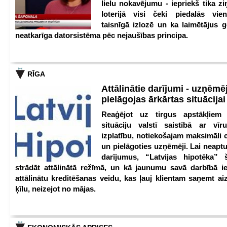
lielu nokavējumu - iepriekš tika zi
loterijā visi čeki piedalās vien
taisnīgā izlozē un ka laimētājus g
neatkarīga datorsistēma pēc nejaušības principa.
RĪGA
Attālinātie darījumi - uzņēmēj
pielāgojas ārkārtas situācija
Reaģējot uz tirgus apstākļiem
situāciju valstī saistībā ar vīr
izplatību, notiekošajam maksimāli 
un pielāgoties uzņēmēji. Lai neaptu
darījumus, “Latvijas hipotēka” 
strādāt attālinātā režīmā, un kā jaunumu savā darbībā iev
attālinātu kreditēšanas veidu, kas ļauj klientam saņemt a
ķīlu, neizejot no mājas.