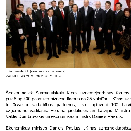
Foto: president.lv (ekrānšāviņš no interneta)
KRUSTTEVS.COM · 26.11.2012. 08:52
Šodien notiek Starptautiskais Ķīnas uzņēmējdarbības forums
pulcē ap 400 pasaules biznesa līderus no 35 valstīm – Ķīnas u
to ārvalstu sadarbības partnerus, t.sk. aptuveni 100 Latvij
uzņēmumu vadītājus. Forumā piedalīsies arī Latvijas Ministru
Valdis Dombrovskis un ekonomikas ministrs Daniels Pavļuts.
Ekonomikas ministrs Daniels Pavļuts: „Ķīnas uzņēmējdarbības