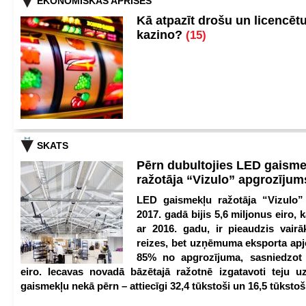
EKONOMISKĀS APRISES
Kā atpazīt drošu un licencēt
kazino?
(15)
SKATS
Pērn dubultojies LED gaisme
ražotāja “Vizulo” apgrozīju
LED gaismekļu ražotāja “Vizulo”
2017. gadā bijis 5,6 miljonus eiro, k
ar 2016. gadu, ir pieaudzis vair
reizes, bet uzņēmuma eksporta apj
85% no apgrozījuma, sasniedzot 
eiro. Iecavas novadā bāzētajā ražotnē izgatavoti teju u
gaismekļu nekā pērn – attiecīgi 32,4 tūkstoši un 16,5 tūkstoš