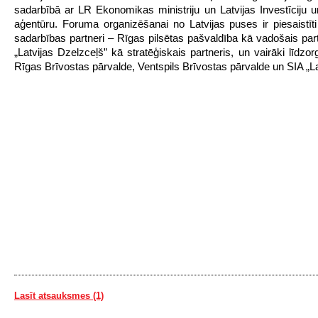
sadarbībā ar LR Ekonomikas ministriju un Latvijas Investīciju un
aģentūru. Foruma organizēšanai no Latvijas puses ir piesaistīti 
sadarbības partneri – Rīgas pilsētas pašvaldība kā vadošais par
„Latvijas Dzelzceļš” kā stratēģiskais partneris, un vairāki līdzor
Rīgas Brīvostas pārvalde, Ventspils Brīvostas pārvalde un SIA „L
Lasīt atsauksmes (1)