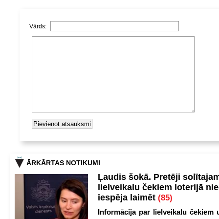
Vārds:
ĀRKĀRTAS NOTIKUMI
Ļaudis šokā. Pretēji solītaja
lielveikalu čekiem loterijā ni
iespēja laimēt
(85)
Informācija par lielveikalu čekiem 