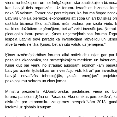
viens no lielākajiem un nozīmīgākajiem starptautiskajiem biznes
kas Latvijā ticis organizēts. Uz forumu ieradīsies biznesa līder
nekā 35 valstīm. Tomēr nav pārsteigums, ka forums šogad notiek 
Latvijas unikālā pieredze, ekonomikas attīstība un arī būtiskās p
dažādu biznesa tīklu attīstībai, mūs padara par izcilu vietu, k
satikties dažādiem uzņēmējiem, bet arī veikt investīcijas. Ņemot
pieaugošo lomu pasaulē, Ķīnas uzņēmējdarbības forums Rīgā i
iespēja Latvijai sevi parādīt kā investīcijām labvēlīgu un uzņē
atvērtu vietu ne tikai Ķīnas, bet arī citu valstu uzņēmējiem.”
Ķīnas uzņēmējdarbības foruma laikā notiek diskusijas gan par
pasaules ekonomikā, tās stratēģiskajiem mērķiem un faktoriem,
Ķīnai kļūt par vienu no straujāk augošām ekonomikām pasaul
Latvijas uzņēmējdarbības un investīciju vidi, kā arī par investīc
Latvijā inovatīvās tehnoloģijās, „zaļās enerģijas” projekto
pakalpojumu sektorā un citās jomās.
Ministru prezidents V.Dombrovskis piedalīsies vienā no būt
foruma paneļiem „Ķīna un Pasaules Ekonomikas perspektīva”, ku
diskutēs par ekonomiku izaugsmes perspektīvām 2013. gad
ietekmi uz globālo izaugsmi.