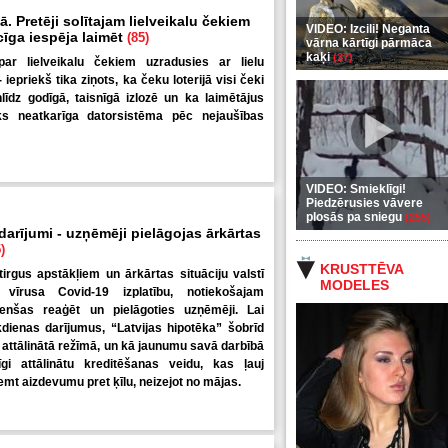
. Pretēji solītajam lielveikalu čekiem
VIDEO: Izcili! Neganta
ecīga iespēja laimēt
(85)
vārna kārtīgi pārmāca
kaķi
(37)
par lielveikalu čekiem uzradusies ar lielu
iepriekš tika ziņots, ka čeku loterijā visi čeki
nlīdz godīgā, taisnīgā izlozē un ka laimētājus
iks neatkarīga datorsistēma pēc nejaušības
VIDEO: Smieklīgi!
Piedzērusies vāvere
plosās pa sniegu
(255)
 darījumi - uzņēmēji pielāgojas ārkārtas
)
KRUSTTĒVA
tirgus apstākļiem un ārkārtas situāciju valstī
MODELES
 vīrusa Covid-19 izplatību, notiekošajam
enšas reaģēt un pielāgoties uzņēmēji. Lai
kdienas darījumus, “Latvijas hipotēka” šobrīd
 attālinātā režīmā, un kā jaunumu savā darbībā
nīgi attālinātu kreditēšanas veidu, kas ļauj
mt aizdevumu pret ķīlu, neizejot no mājas.