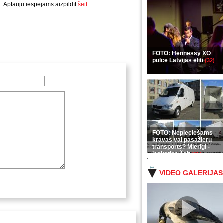
o.
Aptauju iespējams aizpildīt
šeit
.
FOTO: Hennessy XO
pulcē Latvijas eliti
(32)
FOTO: Nepieciešams
kravas vai pasažieru
transports? Mierīgi -
ieskaties šeit
(35)
VIDEO GALERIJAS