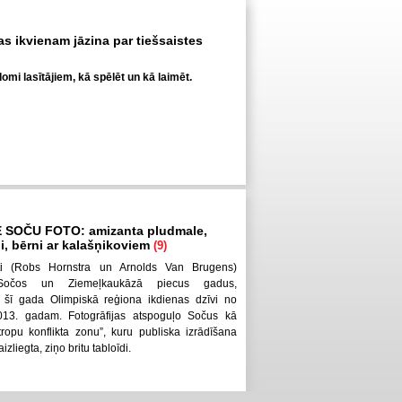
kas ikvienam jāzina par tiešsaistes
omi lasītājiem, kā spēlēt un kā laimēt.
E SOČU FOTO: amizanta pludmale,
bi, bērni ar kalašņikoviem
(9)
sti (Robs Hornstra un Arnolds Van Brugens)
 Sočos un Ziemeļkaukāzā piecus gadus,
 šī gada Olimpiskā reģiona ikdienas dzīvi no
013. gadam. Fotogrāfijas atspoguļo Sočus kā
ropu konflikta zonu”, kuru publiska izrādīšana
zliegta, ziņo britu tabloīdi.