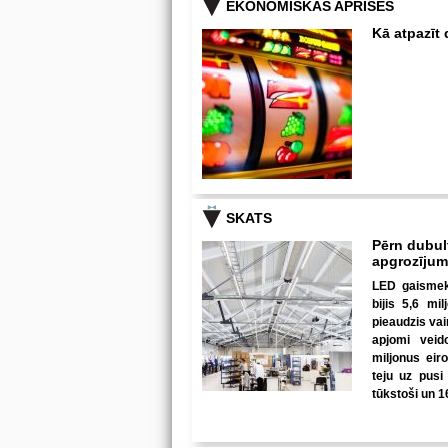
EKONOMISKĀS APRISES
Kā atpazīt
SKATS
Pērn dubul
apgrozīju
LED gaismekļ
bijis 5,6 mi
pieaudzis va
apjomi veid
miljonus eir
teju uz pusi
tūkstoši un 1