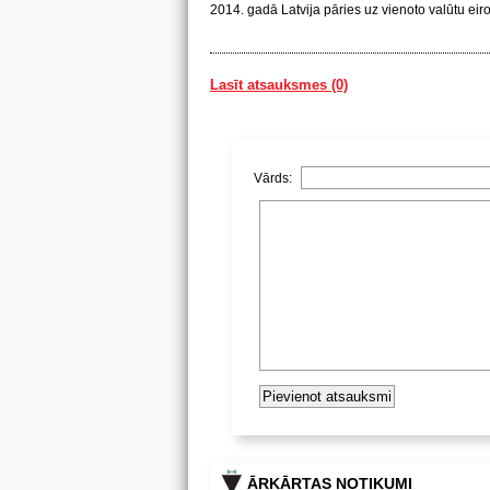
2014. gadā Latvija pāries uz vienoto valūtu eir
Lasīt atsauksmes (0)
Vārds:
ĀRKĀRTAS NOTIKUMI