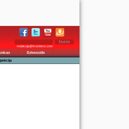
redakcija@krusttevs.com
snīcas
Dzīvesstils
pekcija