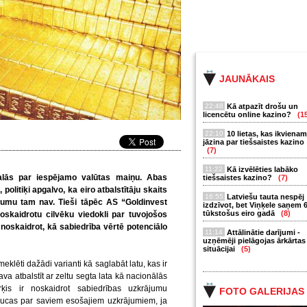
JAUNĀKAIS
22:48
Kā atpazīt drošu un
licencētu online kazino?
(1
22:10
10 lietas, kas ikvienam
jāzina par tiešsaistes kazino
(7)
11:22
Kā izvēlēties labāko
 dalās par iespējamo valūtas maiņu. Abas
tiešsaistes kazino?
(7)
 politiķi apgalvo, ka eiro atbalstītāju skaits
16:55
Latviešu tauta nespēj
dījumu tam nav. Tieši tāpēc AS
“Goldinvest
izdzīvot, bet Viņķele saņem 
tūkstošus eiro gadā
(8)
oskaidrotu cilvēku viedokli par tuvojošos
 noskaidrot, kā sabiedrība vērtē potenciālo
11:14
Attālinātie darījumi -
uzņēmēji pielāgojas ārkārtas
situācijai
(5)
meklēti dažādi varianti kā saglabāt latu, kas ir
ava atbalstīt ar zeltu segta lata kā nacionālās
ķis ir noskaidrot sabiedrības uzkrājumu
FOTO GALERIJAS
aucas par saviem esošajiem uzkrājumiem, ja