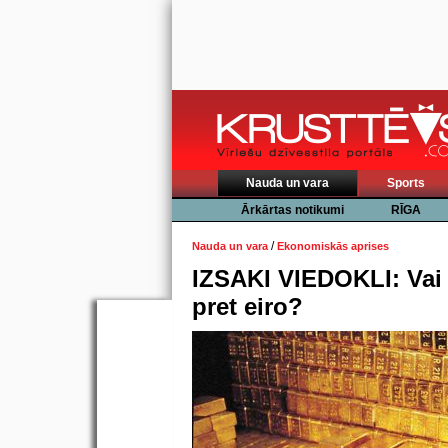
Nauda un vara
Sports
Ārkārtas notikumi
RĪGA
/
Nauda un vara
Ekonomiskās aprises
IZSAKI VIEDOKLI: Vai 
pret eiro?