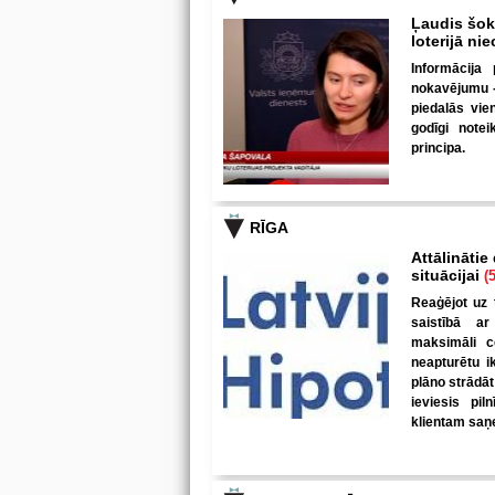
Ļaudis šokā
loterijā ni
Informācija 
nokavējumu - 
piedalās vie
godīgi note
principa.
RĪGA
Attālinātie
situācijai
(5
Reaģējot uz 
saistībā ar
maksimāli c
neapturētu i
plāno strādāt
ieviesis pil
klientam saņe