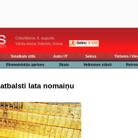
Ceturtdiena, 6. augusts
Seko:
8 185
Vārda diena: Askolds, Aisma
Smalkais stils
Auto / IT
Sekss
Tūrisms / Vie
Ekonomiskās aprises
Skats
Veiksmes stāsti
Retros
atbalsti lata nomaiņu