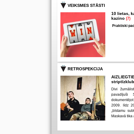
VEIKSMES STĀSTI
10 lietas, 
kazino
(7)
Praktiski pad
RETROSPEKCIJA
AIZLIEGTI
striptīzklu
Divi žurnāli
pavadījuši
dokumentējot
2009. līdz 2
„bīstamu subt
Maskavā tika ai