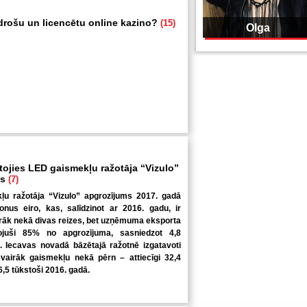
 drošu un licencētu online kazino?
(15)
Olga
tojies LED gaismekļu ražotāja “Vizulo”
ms
(7)
u ražotāja “Vizulo” apgrozījums 2017. gadā
ljonus eiro, kas, salīdzinot ar 2016. gadu, ir
irāk nekā divas reizes, bet uzņēmuma eksporta
ojuši 85% no apgrozījuma, sasniedzot 4,8
o. Iecavas novadā bāzētajā ražotnē izgatavoti
 vairāk gaismekļu nekā pērn – attiecīgi 32,4
6,5 tūkstoši 2016. gadā.