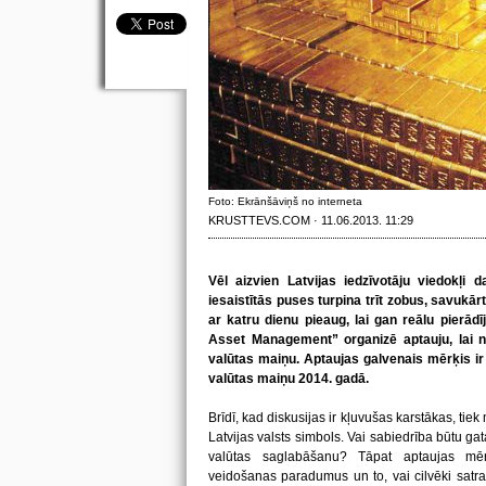
Foto: Ekrānšāviņš no interneta
KRUSTTEVS.COM · 11.06.2013. 11:29
Vēl aizvien Latvijas iedzīvotāju viedokļi
iesaistītās puses turpina trīt zobus, savukārt,
ar katru dienu pieaug, lai gan reālu pierā
Asset Management” organizē aptauju, lai n
valūtas maiņu.
Aptaujas galvenais mērķis ir
valūtas maiņu 2014. gadā.
Brīdī, kad diskusijas ir kļuvušas karstākas, tiek 
Latvijas valsts simbols. Vai sabiedrība būtu gat
valūtas saglabāšanu? Tāpat aptaujas mēr
veidošanas paradumus un to, vai cilvēki satr