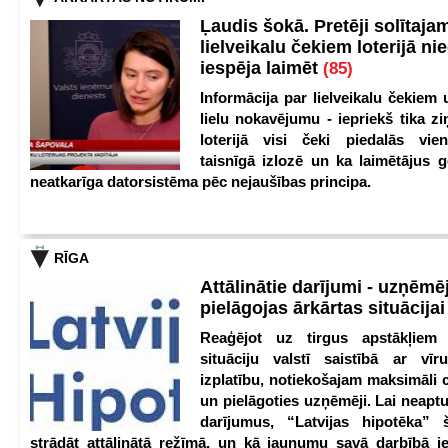
Ļaudis šokā. Pretēji solītaja
lielveikalu čekiem loterijā ni
iespēja laimēt
(85)
Informācija par lielveikalu čekiem 
lielu nokavējumu - iepriekš tika zi
loterijā visi čeki piedalās vien
taisnīgā izlozē un ka laimētājus g
neatkarīga datorsistēma pēc nejaušības principa.
RĪGA
Attālinātie darījumi - uzņēmēj
pielāgojas ārkārtas situācija
Reaģējot uz tirgus apstākļiem
situāciju valstī saistībā ar vīr
izplatību, notiekošajam maksimāli 
un pielāgoties uzņēmēji. Lai neaptu
darījumus, “Latvijas hipotēka” 
strādāt attālinātā režīmā, un kā jaunumu savā darbībā iev