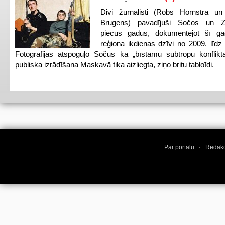
Divi žurnālisti (Robs Hornstra u
Brugens) pavadījuši Sočos un Z
piecus gadus, dokumentējot šī ga
reģiona ikdienas dzīvi no 2009. līd
Fotogrāfijas atspoguļo Sočus kā „bīstamu subtropu konflikt
publiska izrādīšana Maskavā tika aizliegta, ziņo britu tabloīdi.
Par portālu
·
Redakc