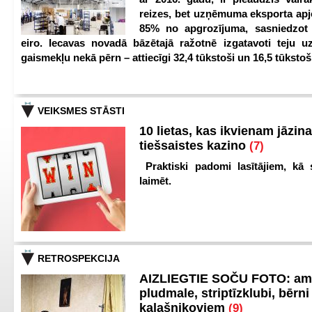
reizes, bet uzņēmuma eksporta apj
85% no apgrozījuma, sasniedzot 
eiro. Iecavas novadā bāzētajā ražotnē izgatavoti teju u
gaismekļu nekā pērn – attiecīgi 32,4 tūkstoši un 16,5 tūkstoš
VEIKSMES STĀSTI
10 lietas, kas ikvienam jāzina
tiešsaistes kazino
(7)
Praktiski padomi lasītājiem, kā 
laimēt.
RETROSPEKCIJA
AIZLIEGTIE SOČU FOTO: am
pludmale, striptīzklubi, bērni
kalašņikoviem
(9)