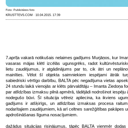
Foto: Publicitātes foto
KRUSTTEVS.COM · 10.04.2015. 17:39
7.aprīļa vakarā notikušais nelaimes gadījums Murjāņos, kur Ima
vasaras mājas klētī izcēlās ugunsgrēks, radot kultūrvēsturis
lietu zaudējumus, ir atgādinājums par to, cik ātri un neplāno
mainīties. Vēlot šī objekta saimniekiem iespējami ātrāk tur
sabiedriski vērtīgo darbību, BALTA pēc negadījuma vietas apse
24 stundu laikā vienojās ar klēts pārvaldītāju – Imanta Ziedoņa fo
par atlīdzības izmaksu pilnā apmērā, tādējādi nodrošinot iespēju ā
nodegušo būvi. Šī situācija vēlreiz apliecina, ka ikviens ugu
gadījums ir atšķirīgs, un atlīdzības izmaksas procesa raitum
nodarītajiem zaudējumiem, kā arī celtnes sarežģītības pakāpes u
apdrošināšanas līguma nosacījumiem.
dažādus situācijas risinājumus, tāpēc BALTA vienmēr dodas 