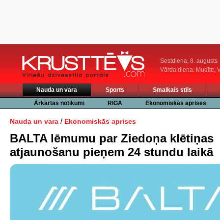
Sestdiena, 8. augusts
Vārda diena: Mudīte, V
Nauda un vara
Sports
Smalkais stils
Ārkārtas notikumi
RĪGA
Ekonomiskās aprises
/
Nauda un vara
Ekonomiskās aprises
BALTA lēmumu par Ziedoņa klētiņas
atjaunošanu pieņem 24 stundu laikā