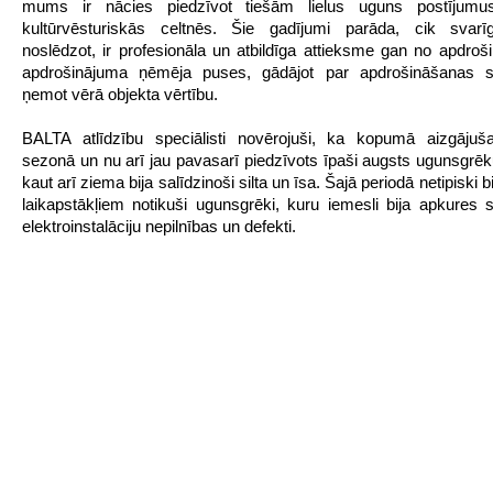
mums ir nācies piedzīvot tiešām lielus uguns postījumu
kultūrvēsturiskās celtnēs. Šie gadījumi parāda, cik svarī
noslēdzot, ir profesionāla un atbildīga attieksme gan no apdroši
apdrošinājuma ņēmēja puses, gādājot par apdrošināšanas
ņemot vērā objekta vērtību.
BALTA atlīdzību speciālisti novērojuši, ka kopumā aizgājuš
sezonā un nu arī jau pavasarī piedzīvots īpaši augsts ugunsgrē
kaut arī ziema bija salīdzinoši silta un īsa. Šajā periodā netipiski 
laikapstākļiem notikuši ugunsgrēki, kuru iemesli bija apkures 
elektroinstalāciju nepilnības un defekti.