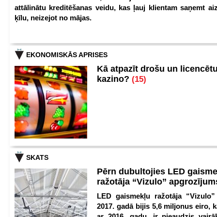
attālinātu kreditēšanas veidu, kas ļauj klientam saņemt a
ķīlu, neizejot no mājas.
EKONOMISKĀS APRISES
Kā atpazīt drošu un licencēt
kazino?
(15)
SKATS
Pērn dubultojies LED gaisme
ražotāja “Vizulo” apgrozīju
LED gaismekļu ražotāja “Vizulo”
2017. gadā bijis 5,6 miljonus eiro, k
ar 2016. gadu, ir pieaudzis vair