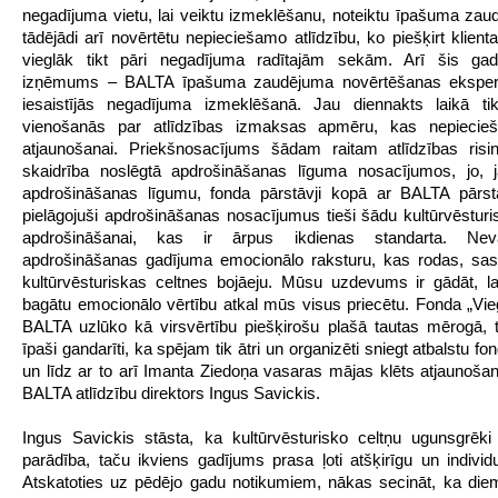
negadījuma vietu, lai veiktu izmeklēšanu, noteiktu īpašuma za
tādējādi arī novērtētu nepieciešamo atlīdzību, ko piešķirt klient
vieglāk tikt pāri negadījuma radītajām sekām. Arī šis ga
izņēmums – BALTA īpašuma zaudējuma novērtēšanas eksperti
iesaistījās negadījuma izmeklēšanā. Jau diennakts laikā ti
vienošanās par atlīdzības izmaksas apmēru, kas nepieci
atjaunošanai. Priekšnosacījums šādam raitam atlīdzības risi
skaidrība noslēgtā apdrošināšanas līguma nosacījumos, jo, j
apdrošināšanas līgumu, fonda pārstāvji kopā ar BALTA pārstā
pielāgojuši apdrošināšanas nosacījumus tieši šādu kultūrvēsturi
apdrošināšanai, kas ir ārpus ikdienas standarta. Neva
apdrošināšanas gadījuma emocionālo raksturu, kas rodas, sas
kultūrvēsturiskas celtnes bojāeju. Mūsu uzdevums ir gādāt, la
bagātu emocionālo vērtību atkal mūs visus priecētu. Fonda „Vieg
BALTA uzlūko kā virsvērtību piešķirošu plašā tautas mērogā,
īpaši gandarīti, ka spējam tik ātri un organizēti sniegt atbalstu fo
un līdz ar to arī Imanta Ziedoņa vasaras mājas klēts atjaunošan
BALTA atlīdzību direktors Ingus Savickis.
Ingus Savickis stāsta, ka kultūrvēsturisko celtņu ugunsgrēk
parādība, taču ikviens gadījums prasa ļoti atšķirīgu un individu
Atskatoties uz pēdējo gadu notikumiem, nākas secināt, ka diem