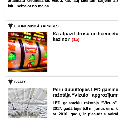
attālinātu kreditēšanas veidu, kas ļauj klientam saņemt a
ķīlu, neizejot no mājas.
EKONOMISKĀS APRISES
Kā atpazīt drošu un licencēt
kazino?
(15)
SKATS
Pērn dubultojies LED gaisme
ražotāja “Vizulo” apgrozīju
LED gaismekļu ražotāja “Vizulo”
2017. gadā bijis 5,6 miljonus eiro, k
ar 2016. gadu, ir pieaudzis vair