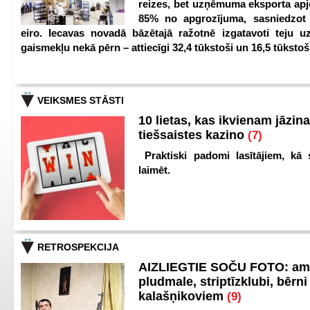
reizes, bet uzņēmuma eksporta apj
85% no apgrozījuma, sasniedzot 
eiro. Iecavas novadā bāzētajā ražotnē izgatavoti teju u
gaismekļu nekā pērn – attiecīgi 32,4 tūkstoši un 16,5 tūkstoš
VEIKSMES STĀSTI
10 lietas, kas ikvienam jāzina
tiešsaistes kazino
(7)
Praktiski padomi lasītājiem, kā 
laimēt.
RETROSPEKCIJA
AIZLIEGTIE SOČU FOTO: am
pludmale, striptīzklubi, bērni
kalašņikoviem
(9)