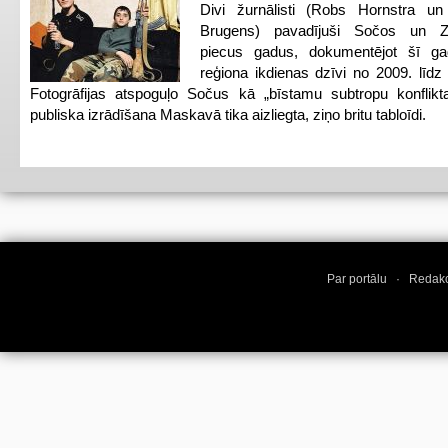
Divi žurnālisti (Robs Hornstra u
Brugens) pavadījuši Sočos un Z
piecus gadus, dokumentējot šī ga
reģiona ikdienas dzīvi no 2009. līd
Fotogrāfijas atspoguļo Sočus kā „bīstamu subtropu konflikt
publiska izrādīšana Maskavā tika aizliegta, ziņo britu tabloīdi.
Par portālu
·
Redakc