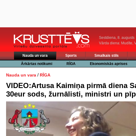
Sestdiena, 8. augusts
Vārda diena: Mudīte, V
Nauda un vara
Sports
Smalkais stils
Ārkārtas notikumi
RĪGA
Ekonomiskās aprises
/
Nauda un vara
RĪGA
VIDEO:Artusa Kaimiņa pirmā diena S
30eur sods, žurnālisti, ministri un pī