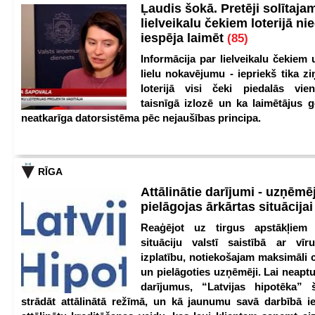
Ļaudis šokā. Pretēji solītaja
lielveikalu čekiem loterijā ni
iespēja laimēt
(85)
Informācija par lielveikalu čekiem 
lielu nokavējumu - iepriekš tika zi
loterijā visi čeki piedalās vien
taisnīgā izlozē un ka laimētājus g
neatkarīga datorsistēma pēc nejaušības principa.
RĪGA
Attālinātie darījumi - uzņēmēj
pielāgojas ārkārtas situācija
Reaģējot uz tirgus apstākļiem
situāciju valstī saistībā ar vīr
izplatību, notiekošajam maksimāli 
un pielāgoties uzņēmēji. Lai neaptu
darījumus, “Latvijas hipotēka” 
strādāt attālinātā režīmā, un kā jaunumu savā darbībā iev