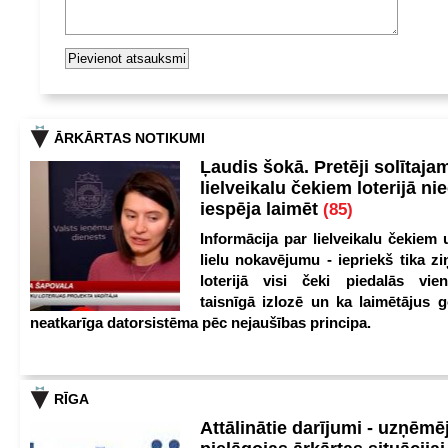
ĀRKĀRTAS NOTIKUMI
Ļaudis šokā. Pretēji solītaja
lielveikalu čekiem loterijā ni
iespēja laimēt
(85)
Informācija par lielveikalu čekiem 
lielu nokavējumu - iepriekš tika zi
loterijā visi čeki piedalās vien
taisnīgā izlozē un ka laimētājus g
neatkarīga datorsistēma pēc nejaušības principa.
RĪGA
Attālinātie darījumi - uzņēmēj