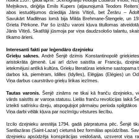
Meļņikovs, diriģēja Emils Kupers (atjaunojumā Teodors Reiters)
abos iestudējumos dziedāja Jānis Vītiņš, bet Žerāru – Ādolf
Savukārt Madlēnas lomā bija Milda Brehmane-Štengele, un 19
Grieta Pērkone. Par šo izrāžu varoni kļuva titullomas atveidotā
Jānis Vītiņš. Skatītāji jūsmoja par viņa daudzsološo talantu, skai
tīkamo ārieni.
Interesanti fakti par leģendāro dzejnieku
Grieķu saknes.
Andrē Šenjē dzimis Konstantinopolē grieķiete
aristokrāta ģimenē. Lai arī dzīve saistīta ar Franciju, dzejnie
ietekmējusi antīkā kultūra. Grieķu literatūras ietekme sastopama 
darbos kā, piemēram, Idilles (Idylles), Elēgijas (Elégies) un O
Viņa darbus caurstrāvo grieķu lirikas iezīmes.
Tautas varonis.
Šenjē zināms ne tikai kā franču dzejnieks, v
vārds saistīts ar varoņa statusu. Lielās franču revolūcijas laikā Še
izteikti satīrisku dzeju, atspoguļojot pārmaiņu perioda spilgtāko
Viņa darbi vēlāk kļuva par nozīmīgu vēstures liecību.
Izcilo dzejnieku arestēja 1794. gadā pārpratuma pēc. Šenjē ti
Santlazāras (Saint-Lazar) cietumā bez formālas apsūdzības. Sav
dzejnieku apsūdzēja konspirācijas veidošanā, uzsverot viņa r