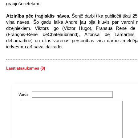
graujošo ietekmi.
Atzinība pēc traģiskās nāves.
Šenjē darbi tika publicēti tikai 
viņa nāves. Šo gadu laikā Andrē jau bija kļuvis par varoni 
dzejniekiem. Viktors Igo (Victor Hugo), Fransuā Renē de 
(François-René deChateaubriand), Alfonsa de Lamartins
deLamartine) un citas varenas personības viņa darbos meklēj
iedvesmu arī savai daiļradei.
Lasīt atsauksmes (0)
Vārds: