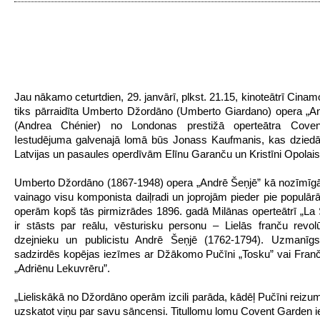
Jau nākamo ceturtdien, 29. janvārī, plkst. 21.15, kinoteātrī Cinam
tiks pārraidīta Umberto Džordāno (Umberto Giardano) opera „A
(Andrea Chénier) no Londonas prestižā operteātra Cove
Iestudējuma galvenajā lomā būs Jonass Kaufmanis, kas dziedā
Latvijas un pasaules operdīvām Elīnu Garanču un Kristīni Opolais
Umberto Džordāno (1867-1948) opera „Andrē Šeņjē” kā nozīmīg
vainago visu komponista daiļradi un joprojām pieder pie populārā
operām kopš tās pirmizrādes 1896. gadā Milānas operteātrī „La 
ir stāsts par reālu, vēsturisku personu – Lielās franču revolū
dzejnieku un publicistu Andrē Šeņjē (1762-1794). Uzmanīgs 
sadzirdēs kopējas iezīmes ar Džākomo Pučīni „Tosku” vai Fran
„Adriēnu Lekuvrēru”.
„Lieliskākā no Džordāno operām izcili parāda, kādēļ Pučīni reizum
uzskatot viņu par savu sāncensi. Titullomu lomu Covent Garden 