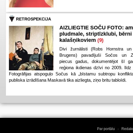
RETROSPEKCIJA
AIZLIEGTIE SOČU FOTO: am
pludmale, striptīzklubi, bērni
kalašņikoviem
(9)
Divi žurnālisti (Robs Hornstra u
Brugens) pavadījuši Sočos un Z
piecus gadus, dokumentējot šī ga
reģiona ikdienas dzīvi no 2009. līd
Fotogrāfijas atspoguļo Sočus kā „bīstamu subtropu konflikt
publiska izrādīšana Maskavā tika aizliegta, ziņo britu tabloīdi.
Par portālu
·
Redakc