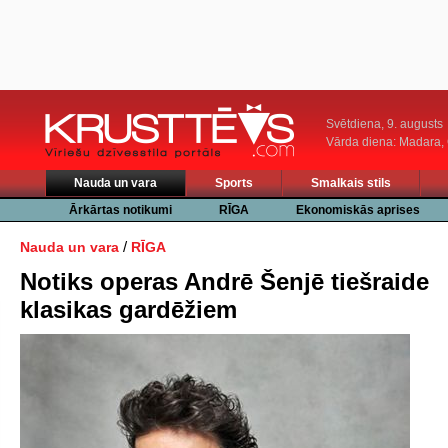
Svētdiena, 9. augusts
Vārda diena: Madara
Nauda un vara
Sports
Smalkais stils
Ārkārtas notikumi
RĪGA
Ekonomiskās aprises
/
Nauda un vara
RĪGA
Notiks operas Andrē Šenjē tiešraide
klasikas gardēžiem