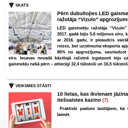
SKATS
Pērn dubultojies LED gaisme
ražotāja “Vizulo” apgrozīju
LED gaismekļu ražotāja “Vizulo”
2017. gadā bijis 5,6 miljonus eiro, k
ar 2016. gadu, ir pieaudzis vair
reizes, bet uzņēmuma eksporta apj
85% no apgrozījuma, sasniedzot 
eiro. Iecavas novadā bāzētajā ražotnē izgatavoti teju u
gaismekļu nekā pērn – attiecīgi 32,4 tūkstoši un 16,5 tūkstoš
VEIKSMES STĀSTI
10 lietas, kas ikvienam jāzina
tiešsaistes kazino
(7)
Praktiski padomi lasītājiem, kā 
laimēt.