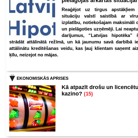
pielāgojas ārkārtas situācija
Reaģējot uz tirgus apstākļiem
situāciju valstī saistībā ar vīr
izplatību, notiekošajam maksimāli 
un pielāgoties uzņēmēji. Lai neaptu
darījumus, “Latvijas hipotēka” 
strādāt attālinātā režīmā, un kā jaunumu savā darbībā iev
attālinātu kreditēšanas veidu, kas ļauj klientam saņemt a
ķīlu, neizejot no mājas.
EKONOMISKĀS APRISES
Kā atpazīt drošu un licencēt
kazino?
(15)