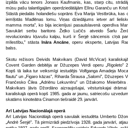
izpilda vācu tenors Jonass Kaufmanis, kas, starp citu, strādā
mūsu pašu talantīgajām operdziedātājām Elīnu Garanču un Kristī
Stāstā piedalās holandiešu soprāns Eva Marija Vestbrūka, kas 
iemīļotās Madlēnas lomu. Viņas dziedājums ietver arī lielisk
mamma morta”, ko bija iecienījusi pasaulslavenā operdīva Mari
Savukārt serbu baritons Žeļko Lučičs atveido Šarlu Že
revolucionāru kļuvušu kalpu, kurš ir Šeņjē sāncensis cīņā p
mīlestību,” stāsta
Ināra Ancāne
, operu eksperte, Latvijas Ra
balss.
Skotu režisors Deivids Makvikars (David McVicar) karaliskajā
Covent Garden debitēja ar Džuzepes Verdi operu „Rigoleto” 2
Kopš tā laika tur veiksmīgi iestudējis Volfganga Amadeja Moca
flautu” un „Figaro kāzas”, Riharda Štrausa „Salomi”, Džuzepes Ve
Frančesko Čilea „Adriēnu Lekuvrēru” un Džakomo Meierbēra „T
Makvikars ļāvis Džordāno aizraujošajai, vēsturiskajai drāmai 
karaliskajā operā kopš 1985. gada ar jaunu, satriecošu uzvedu
skatāms kinoteātra Cinamon tiešraidē 29. janvārī.
Arī Latvijas Nacionālajā operā
Arī Latvijas Nacionālajā operā savulaik iestudēta Umberto Džo
„Andrē Šeņjē”. Tā pirmizrādi piedzīvoja 1928. gada janvārī, atjau
notika 1937. gada aprīlī. Scenogrāfiju veidoja Eduards Vītols, reži