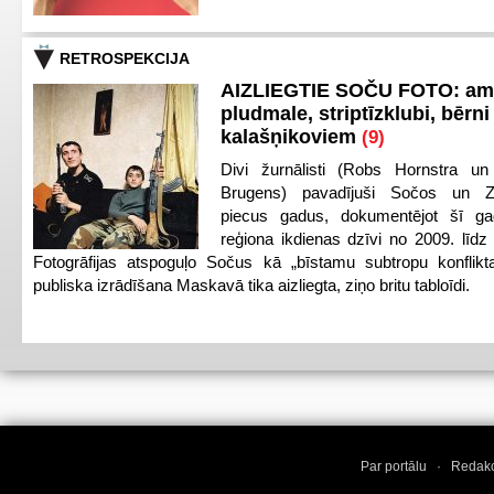
RETROSPEKCIJA
AIZLIEGTIE SOČU FOTO: am
pludmale, striptīzklubi, bērni
kalašņikoviem
(9)
Divi žurnālisti (Robs Hornstra u
Brugens) pavadījuši Sočos un Z
piecus gadus, dokumentējot šī ga
reģiona ikdienas dzīvi no 2009. līd
Fotogrāfijas atspoguļo Sočus kā „bīstamu subtropu konflikt
publiska izrādīšana Maskavā tika aizliegta, ziņo britu tabloīdi.
Par portālu
·
Redakc