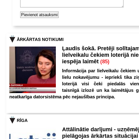
ĀRKĀRTAS NOTIKUMI
Ļaudis šokā. Pretēji solītaja
lielveikalu čekiem loterijā ni
iespēja laimēt
(85)
Informācija par lielveikalu čekiem 
lielu nokavējumu - iepriekš tika zi
loterijā visi čeki piedalās vien
taisnīgā izlozē un ka laimētājus g
neatkarīga datorsistēma pēc nejaušības principa.
RĪGA
Attālinātie darījumi - uzņēmēj
pielāgojas ārkārtas situācija