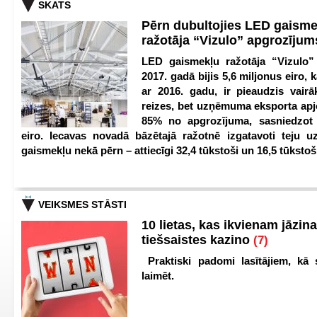
SKATS
Pērn dubultojies LED gaisme
ražotāja “Vizulo” apgrozīju
LED gaismekļu ražotāja “Vizulo”
2017. gadā bijis 5,6 miljonus eiro, k
ar 2016. gadu, ir pieaudzis vair
reizes, bet uzņēmuma eksporta apj
85% no apgrozījuma, sasniedzot 
eiro. Iecavas novadā bāzētajā ražotnē izgatavoti teju u
gaismekļu nekā pērn – attiecīgi 32,4 tūkstoši un 16,5 tūkstoš
VEIKSMES STĀSTI
10 lietas, kas ikvienam jāzina
tiešsaistes kazino
(7)
Praktiski padomi lasītājiem, kā 
laimēt.