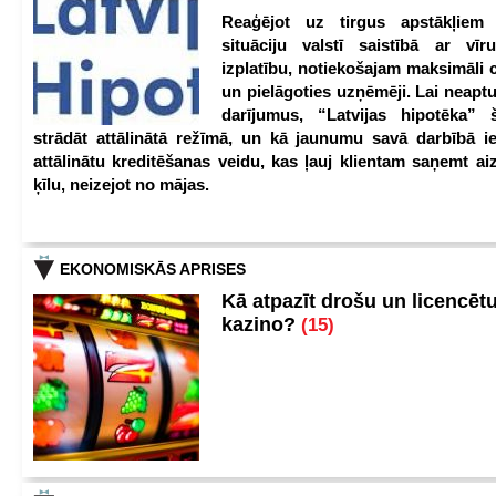
Reaģējot uz tirgus apstākļiem
situāciju valstī saistībā ar vīr
izplatību, notiekošajam maksimāli 
un pielāgoties uzņēmēji. Lai neaptu
darījumus, “Latvijas hipotēka” 
strādāt attālinātā režīmā, un kā jaunumu savā darbībā iev
attālinātu kreditēšanas veidu, kas ļauj klientam saņemt a
ķīlu, neizejot no mājas.
EKONOMISKĀS APRISES
Kā atpazīt drošu un licencēt
kazino?
(15)