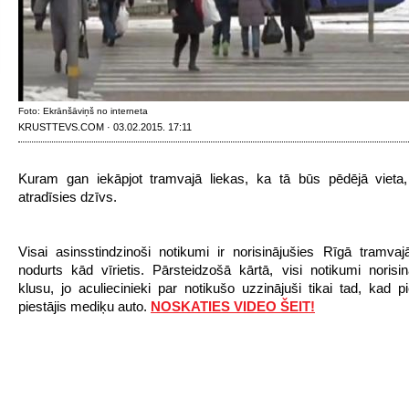
Foto: Ekrānšāviņš no interneta
KRUSTTEVS.COM · 03.02.2015. 17:11
Kuram gan iekāpjot tramvajā liekas, ka tā būs pēdējā vieta,
atradīsies dzīvs.
Visai asinsstindzinoši notikumi ir norisinājušies Rīgā tramvajā
nodurts kād vīrietis. Pārsteidzošā kārtā, visi notikumi norisinā
klusu, jo aculiecinieki par notikušo uzzinājuši tikai tad, kad p
piestājis mediķu auto.
NOSKATIES VIDEO ŠEIT!