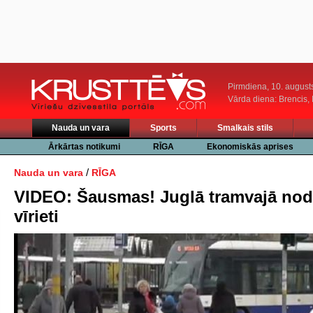
Pirmdiena, 10. august
Vārda diena: Brencis, 
Nauda un vara
Sports
Smalkais stils
Ārkārtas notikumi
RĪGA
Ekonomiskās aprises
/
Nauda un vara
RĪGA
VIDEO: Šausmas! Juglā tramvajā nod
vīrieti