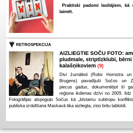
Praktiski padomi lasītājiem, kā 
laimēt.
RETROSPEKCIJA
AIZLIEGTIE SOČU FOTO: am
pludmale, striptīzklubi, bērni
kalašņikoviem
(9)
Divi žurnālisti (Robs Hornstra u
Brugens) pavadījuši Sočos un Z
piecus gadus, dokumentējot šī ga
reģiona ikdienas dzīvi no 2009. līd
Fotogrāfijas atspoguļo Sočus kā „bīstamu subtropu konflikt
publiska izrādīšana Maskavā tika aizliegta, ziņo britu tabloīdi.