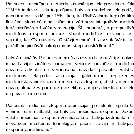
Pasaules medicīnas eksporta asociācijas eksprezidents Olaf
"PMEA ir devusi lielu ieguldījumu Latvijas medicīnas eksportā,
gadu ir audzis vidēji par 15%. Ticu, ka PMEA darbu turpinās tikpa
līdz šim. Mans nākotnes plāns ir atvērt savu integratīvās medicīn
kurā piedāvās arī vēža viroterapiju. Šī, manuprāt, ir perspektīvā
medicīnas eksporta nozare. Vadot medicīnas eksporta aso
sapratu, ka šīs nozares pārstāvji vienmēr bija visaktīvākie un
parādīt un piedāvāt pakalpojumus starptautiskā līmenī."
Latvijā dibinātās Pasaules medicīnas eksporta asociācijas galve
ir uz Latvijas zinātnes pamatiem veidotas inovatīvas medicīn
nozares attīstība un veicināšana dažādās pasaules valstīs
medicīnas eksporta asociācija galvenokārt reprezentēs
medicīniskās inovācijas un medicīnas eksportu, attīstīs medicī
nozari, aktualizēs pārrobežu veselības aprūpes direktīvu un se
un privāto partnerību.
Pasaules medicīnas eksporta asociācijas prezidente Ingrīda C
vienmēr esmu atbalstījusi Latvijas medicīnas eksportu. Dažā
valstu medicīnas eksporta veicināšana ar Latvijā izstrādātām 
inovatīvām medicīnas tehnoloģijām pacels Latviju un Latvija
eksportu jaunā līmenī. "