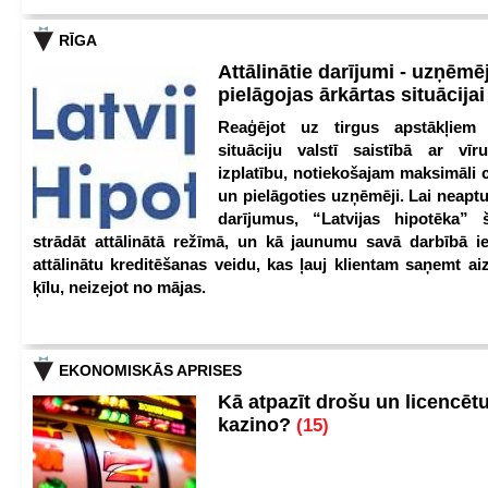
RĪGA
Attālinātie darījumi - uzņēmēj
pielāgojas ārkārtas situācija
Reaģējot uz tirgus apstākļiem
situāciju valstī saistībā ar vīr
izplatību, notiekošajam maksimāli 
un pielāgoties uzņēmēji. Lai neaptu
darījumus, “Latvijas hipotēka” 
strādāt attālinātā režīmā, un kā jaunumu savā darbībā iev
attālinātu kreditēšanas veidu, kas ļauj klientam saņemt a
ķīlu, neizejot no mājas.
EKONOMISKĀS APRISES
Kā atpazīt drošu un licencēt
kazino?
(15)