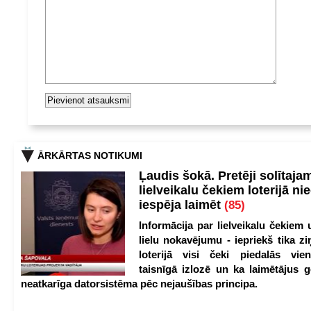
ĀRKĀRTAS NOTIKUMI
Ļaudis šokā. Pretēji solītaja
lielveikalu čekiem loterijā ni
iespēja laimēt
(85)
Informācija par lielveikalu čekiem 
lielu nokavējumu - iepriekš tika zi
loterijā visi čeki piedalās vien
taisnīgā izlozē un ka laimētājus g
neatkarīga datorsistēma pēc nejaušības principa.