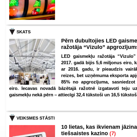
SKATS
Pērn dubultojies LED gaisme
ražotāja “Vizulo” apgrozīju
LED gaismekļu ražotāja “Vizulo”
2017. gadā bijis 5,6 miljonus eiro, k
ar 2016. gadu, ir pieaudzis vair
reizes, bet uzņēmuma eksporta apj
85% no apgrozījuma, sasniedzot 
eiro. Iecavas novadā bāzētajā ražotnē izgatavoti teju u
gaismekļu nekā pērn – attiecīgi 32,4 tūkstoši un 16,5 tūkstoš
VEIKSMES STĀSTI
10 lietas, kas ikvienam jāzina
tiešsaistes kazino
(7)