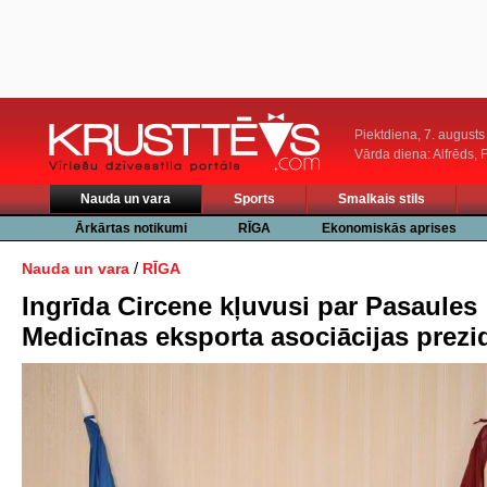
Piektdiena, 7. augusts
Vārda diena: Alfrēds, 
Nauda un vara
Sports
Smalkais stils
Ārkārtas notikumi
RĪGA
Ekonomiskās aprises
/
Nauda un vara
RĪGA
Ingrīda Circene kļuvusi par Pasaules
Medicīnas eksporta asociācijas prezi