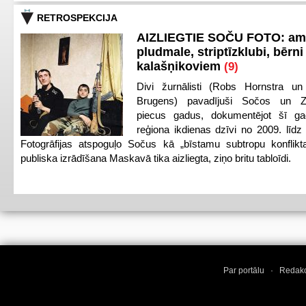
RETROSPEKCIJA
AIZLIEGTIE SOČU FOTO: am
pludmale, striptīzklubi, bērni
kalašņikoviem
(9)
Divi žurnālisti (Robs Hornstra u
Brugens) pavadījuši Sočos un Z
piecus gadus, dokumentējot šī ga
reģiona ikdienas dzīvi no 2009. līd
Fotogrāfijas atspoguļo Sočus kā „bīstamu subtropu konflikt
publiska izrādīšana Maskavā tika aizliegta, ziņo britu tabloīdi.
Par portālu
·
Redakc