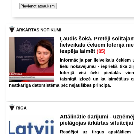
ĀRKĀRTAS NOTIKUMI
Ļaudis šokā. Pretēji solītaja
lielveikalu čekiem loterijā ni
iespēja laimēt
(85)
Informācija par lielveikalu čekiem 
lielu nokavējumu - iepriekš tika zi
loterijā visi čeki piedalās vien
taisnīgā izlozē un ka laimētājus g
neatkarīga datorsistēma pēc nejaušības principa.
RĪGA
Attālinātie darījumi - uzņēmēj
pielāgojas ārkārtas situācija
Reaģējot uz tirgus apstākļiem