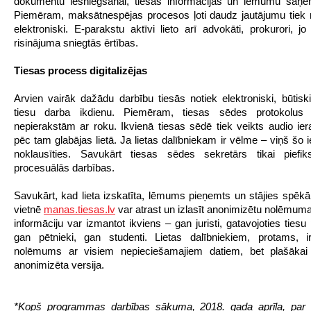
dokumentu iesniegšanai, tiesas informācijas un lēmumu saņem
Piemēram, maksātnespējas procesos ļoti daudz jautājumu tiek ris
elektroniski. E-parakstu aktīvi lieto arī advokāti, prokurori, jo
risinājuma sniegtās ērtības.
Tiesas process digitalizējas
Arvien vairāk dažādu darbību tiesās notiek elektroniski, būtiski 
tiesu darba ikdienu. Piemēram, tiesas sēdes protokolus
nepierakstām ar roku. Ikvienā tiesas sēdē tiek veikts audio ier
pēc tam glabājas lietā. Ja lietas dalībniekam ir vēlme – viņš šo 
noklausīties. Savukārt tiesas sēdes sekretārs tikai piefik
procesuālās darbības.
Savukārt, kad lieta izskatīta, lēmums pieņemts un stājies spēkā,
vietnē
manas.tiesas.lv
var atrast un izlasīt anonimizētu nolēmuma
informāciju var izmantot ikviens – gan juristi, gatavojoties ties
gan pētnieki, gan studenti. Lietas dalībniekiem, protams, i
nolēmums ar visiem nepieciešamajiem datiem, bet plašākai 
anonimizēta versija.
*Kopš programmas darbības sākuma, 2018. gada aprīļa, par di