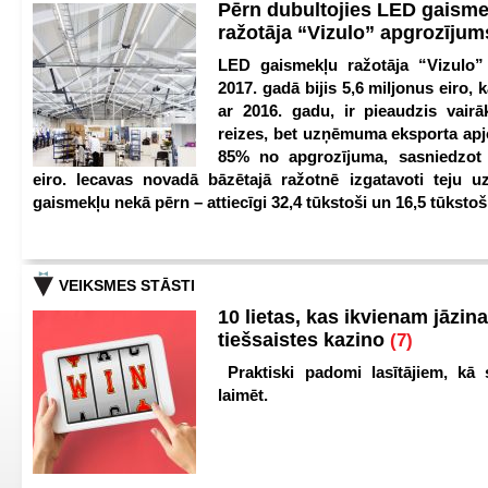
Pērn dubultojies LED gaisme
ražotāja “Vizulo” apgrozīju
LED gaismekļu ražotāja “Vizulo”
2017. gadā bijis 5,6 miljonus eiro, k
ar 2016. gadu, ir pieaudzis vair
reizes, bet uzņēmuma eksporta apj
85% no apgrozījuma, sasniedzot 
eiro. Iecavas novadā bāzētajā ražotnē izgatavoti teju u
gaismekļu nekā pērn – attiecīgi 32,4 tūkstoši un 16,5 tūkstoš
VEIKSMES STĀSTI
10 lietas, kas ikvienam jāzina
tiešsaistes kazino
(7)
Praktiski padomi lasītājiem, kā 
laimēt.