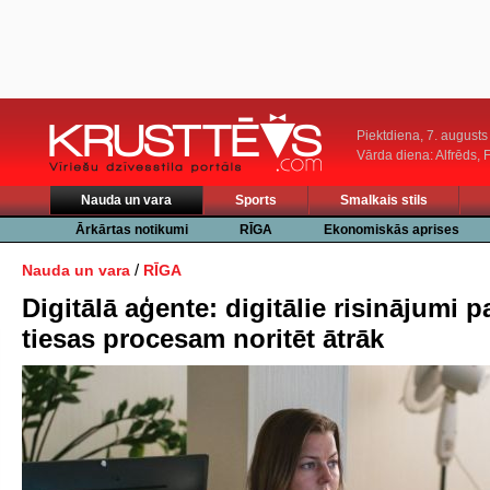
Piektdiena, 7. augusts
Vārda diena: Alfrēds, 
Nauda un vara
Sports
Smalkais stils
Ārkārtas notikumi
RĪGA
Ekonomiskās aprises
/
Nauda un vara
RĪGA
Digitālā aģente: digitālie risinājumi p
tiesas procesam noritēt ātrāk