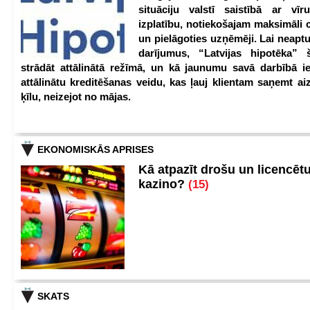
situāciju valstī saistībā ar vīr
izplatību, notiekošajam maksimāli 
un pielāgoties uzņēmēji. Lai neaptu
darījumus, “Latvijas hipotēka” 
strādāt attālinātā režīmā, un kā jaunumu savā darbībā iev
attālinātu kreditēšanas veidu, kas ļauj klientam saņemt a
ķīlu, neizejot no mājas.
EKONOMISKĀS APRISES
Kā atpazīt drošu un licencēt
kazino?
(15)
SKATS