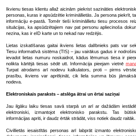
Ikvienu tiesas klientu allaž aicinām piekrist sazināties elektroniski
personas, kuras ir apsūdzētie krimināllietās. Ja persona piekrīt, t
informāciju e-pastā. Tomēr tieši krimināllietu tiesu procesos r
situācijas, ka apsūdzētajiem nav pat personu apliecinoša doku
nezina, kas ir eID karte un to nekad nav redzējis.
Lietas izskatīšanas gaitai ikviens lietas dalībnieks pats var sek
Tiesu informatīvā sistēma (TIS) – jau vairākus gadus ir nodrošinā
ievadot lietas numuru noskaidrot, kādus lēmumus tiesa ir pie
nolikta kārtējā tiesas sēdē utt. Informācija pieejam vietnē
manas
Turpat atrodams arī nodevu kalkulators, proti – pirms vērsti
prasību, ikviens var aprēķināt, cik liela summa būs jāmaksā
nodeva.
Elektroniskais paraksts – atslēga ātrai un ērtai saziņai
Jau ilgāku laiku tiesas savā starpā un arī ar dažādām iestā
elektroniski, izmantojot elektronisko parakstu. Tas būtisk
informācijas apriti, ir daudz ērtāk strādāt, viss notiek daudz raitāk.
Civillietās iesaistītās personas arī labprāt izmanto elektronis